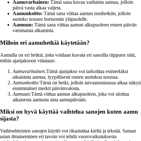
Aamuvarhainen:
Tämä sana kuvaa varhaista aamua, jolloin
päivä vasta alkaa valjeta.
Aamunkoitto:
Tämä sana viittaa aamun ensihetkiin, jolloin
aurinko nousee horisontin yläpuolelle.
Aamuun:
Tämä sana viittaa aamun alkupuoleen ennen päivän
varsinaista alkamista.
Milloin eri aamuhetkiä käytetään?
Aamulla on eri hetkiä, joita voidaan kuvata eri sanoilla riippuen siitä,
mihin ajanjaksoon viitataan:
Aamuvarhainen:
Tämä ajanjakso voi tarkoittaa esimerkiksi
aikaisinta aamua, tyypillisesti ennen aurinkoa nousua.
Aamunkoitto:
Tämä on hetki, jolloin taivaanrannassa alkaa näkyä
ensimmäiset merkit päivänvalosta.
Aamuun:
Tämä viittaa aamun alkupuoleen, joka voi ulottua
aikaisesta aamusta aina aamupäivään.
Miksi on hyvä käyttää vaihtelua sanojen kuten aamu
sijasta?
Vaihtoehtoisten sanojen käyttö voi rikastuttaa kieltä ja tekstiä. Saman
asian ilmaiseminen eri tavoin voi tehdä vuorovaikutuksesta