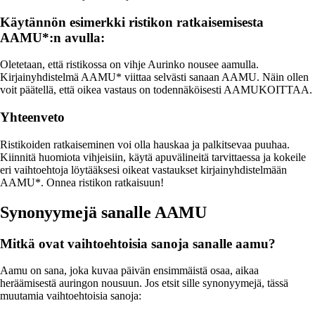
Käytännön esimerkki ristikon ratkaisemisesta
AAMU*:n avulla:
Oletetaan, että ristikossa on vihje Aurinko nousee aamulla.
Kirjainyhdistelmä AAMU* viittaa selvästi sanaan AAMU. Näin ollen
voit päätellä, että oikea vastaus on todennäköisesti AAMUKOITTAA.
Yhteenveto
Ristikoiden ratkaiseminen voi olla hauskaa ja palkitsevaa puuhaa.
Kiinnitä huomiota vihjeisiin, käytä apuvälineitä tarvittaessa ja kokeile
eri vaihtoehtoja löytääksesi oikeat vastaukset kirjainyhdistelmään
AAMU*. Onnea ristikon ratkaisuun!
Synonyymejä sanalle AAMU
Mitkä ovat vaihtoehtoisia sanoja sanalle aamu?
Aamu on sana, joka kuvaa päivän ensimmäistä osaa, aikaa
heräämisestä auringon nousuun. Jos etsit sille synonyymejä, tässä
muutamia vaihtoehtoisia sanoja: