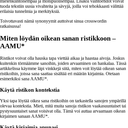
mielenkiintoisempaa ja monipuolisempaa. Lisäksi vaihtoehdot voivat
tuoda tekstiin uusia vivahteita ja sävyjä, joilla voi tehokkaasti välittää
erilaisia tunnelmia ja merkityksiä.
Toivottavasti nämä synonyymit auttoivat sinua crosswordin
ratkaisussa!
Miten löydän oikean sanan ristikkoon –
AAMU*
Ristikot voivat olla hauska tapa viettää aikaa ja haastaa aivoja. Joskus
kuitenkin törmäämme sanoihin, joiden arvaaminen on hankalaa. Tässä
artikkelissa käymme läpi vinkkejä siitä, miten voit löytää oikean sanan
ristikoihin, joissa sana saattaa sisältää eri määrän kirjaimia. Otetaan
esimerkiksi sana AAMU*.
Käytä ristikon kontekstia
Yksi tapa löytää oikea sana ristikoihin on tarkastella sanojen ympärillä
olevaa kontekstia. Mieti, mitä muita sanoja ristikon vaakasuuntaiset tai
pystysuuntaiset sanat voisivat olla. Tämä voi auttaa arvaamaan oikean
kirjaimen sanaan AAMU*.
Käytä kirjaimia apunasi