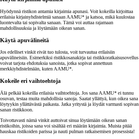
Hyödynnä ristikon antamia kirjaimia apunasi. Voit kokeilla kirjoittaa
erilaisia kirjainyhdistelmiä sanaan AAMU* ja katsoa, mikä kuulostaa
luontevalta tai sopivalta sanaan. Tämä voi auttaa rajamaan
mahdollisuuksia ja löytämään oikean sanan.
Käytä apuvälineitä
Jos edelliset vinkit eivät tuo tulosta, voit turvautua erilaisiin
apuvälineisiin. Esimerkiksi ristikkosanakirja tai ristikkoratkaisusovellus
voivat tarjota ehdotuksia sanoista, jotka sopivat annettuun
merkkiyhdistelmään, kuten AAMU*.
Kokeile eri vaihtoehtoja
Älä pelkää kokeilla erilaisia vaihtoehtoja. Jos sana AAMU* ei tunnu
osuvan, testaa muita mahdollisia sanoja. Saatat yllättyä, kun oikea sana
löytyykin yllättävästä paikasta. Jatka yritystä ja löydät varmasti sopivan
sanan ristikkoon.
Toivottavasti nämä vinkit auttoivat sinua löytämään oikean sanan
ristikoihin, joissa sana voi sisältää eri määrän kirjaimia. Muista pitää
hauskaa ristikoiden parissa ja nauti pulman ratkaisemisen prosessista!