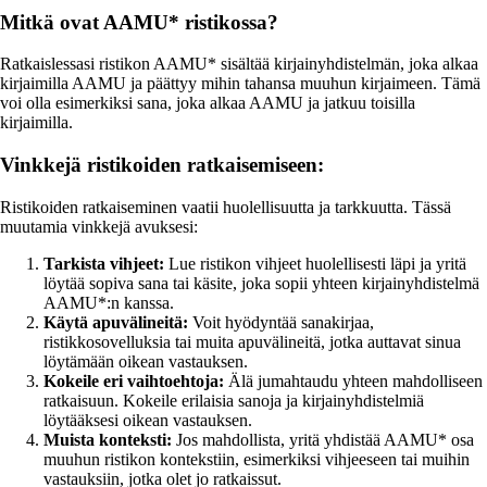
Mitkä ovat AAMU* ristikossa?
Ratkaislessasi ristikon AAMU* sisältää kirjainyhdistelmän, joka alkaa
kirjaimilla AAMU ja päättyy mihin tahansa muuhun kirjaimeen. Tämä
voi olla esimerkiksi sana, joka alkaa AAMU ja jatkuu toisilla
kirjaimilla.
Vinkkejä ristikoiden ratkaisemiseen:
Ristikoiden ratkaiseminen vaatii huolellisuutta ja tarkkuutta. Tässä
muutamia vinkkejä avuksesi:
Tarkista vihjeet:
Lue ristikon vihjeet huolellisesti läpi ja yritä
löytää sopiva sana tai käsite, joka sopii yhteen kirjainyhdistelmä
AAMU*:n kanssa.
Käytä apuvälineitä:
Voit hyödyntää sanakirjaa,
ristikkosovelluksia tai muita apuvälineitä, jotka auttavat sinua
löytämään oikean vastauksen.
Kokeile eri vaihtoehtoja:
Älä jumahtaudu yhteen mahdolliseen
ratkaisuun. Kokeile erilaisia sanoja ja kirjainyhdistelmiä
löytääksesi oikean vastauksen.
Muista konteksti:
Jos mahdollista, yritä yhdistää AAMU* osa
muuhun ristikon kontekstiin, esimerkiksi vihjeeseen tai muihin
vastauksiin, jotka olet jo ratkaissut.