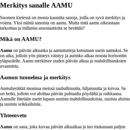
Merkitys sanalle AAMU
Suomen kielessä on monia kauniita sanoja, joilla on syvä merkitys ja
voima. Yksi näistä sanoista on aamu. Mutta mitä aamu oikeastaan
tarkoittaa ja millaisia assosiaatioita se herättää?
Mikä on AAMU?
Aamu
on päivän alkuaika ja aamutunteja kutsutaan usein aamuksi. Se
on aika, jolloin yön pimeys väistyy ja aurinko alkaa nousta horisontin
yläpuolelle. Aamu merkitsee uuden päivän alkua ja mahdollisuuksien
avaamista.
Aamun tunnelma ja merkitys
Aamu
herättää monissa meissä rauhallisuutta, hiljaisuutta ja toivoa. Se
on hetki, jolloin voi aloittaa päivän puhtaalta pöydältä ja raikkaana.
Aamulle liitetään usein lupaus uusista mahdollisuuksista, uusista aluista
ja uusista seikkailuista.
Yhteenveto
Aamu
on sana, joka kuvaa päivän alkuaikaa ja tuo mukanaan paljon