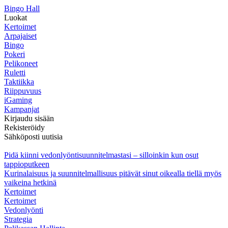
Bingo Hall
Luokat
Kertoimet
Arpajaiset
Bingo
Pokeri
Pelikoneet
Ruletti
Taktiikka
Riippuvuus
iGaming
Kampanjat
Kirjaudu sisään
Rekisteröidy
Sähköposti uutisia
Pidä kiinni vedonlyöntisuunnitelmastasi – silloinkin kun osut
tappioputkeen
Kurinalaisuus ja suunnitelmallisuus pitävät sinut oikealla tiellä myös
vaikeina hetkinä
Kertoimet
Kertoimet
Vedonlyönti
Strategia