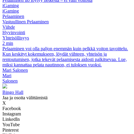
Pelaamisen ilo löytyy hetkestä – ei vain voitosta
iGaming
iGaming
Pelaaminen
Vastuullinen Pelaaminen
Viihde
Hyvinvointi
Yhteisöllisyys
2 min
Pelaaminen voi olla paljon enemmän kuin pelkkä voiton tavoittelu.
Kun keskityt kokemukseen, löydät viihteen, yhteisön ja
rentoutumisen, jotka tekevät pelaamisesta aidosti palkitsevaa. Lue,
miksi kannattaa pelata nautinnon, ei tuloksen vuoksi.
Mari Salonen
Mari
Salonen
Bingo Hall
Jaa ja osoita välittämistä
X
Facebook
Instagram
LinkedIn
YouTube
Pinterest