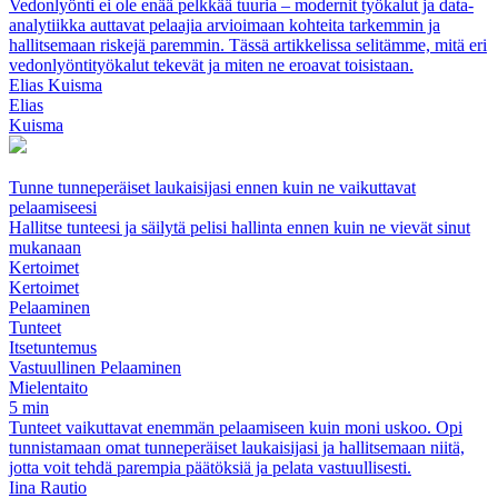
Vedonlyönti ei ole enää pelkkää tuuria – modernit työkalut ja data-
analytiikka auttavat pelaajia arvioimaan kohteita tarkemmin ja
hallitsemaan riskejä paremmin. Tässä artikkelissa selitämme, mitä eri
vedonlyöntityökalut tekevät ja miten ne eroavat toisistaan.
Elias Kuisma
Elias
Kuisma
Tunne tunneperäiset laukaisijasi ennen kuin ne vaikuttavat
pelaamiseesi
Hallitse tunteesi ja säilytä pelisi hallinta ennen kuin ne vievät sinut
mukanaan
Kertoimet
Kertoimet
Pelaaminen
Tunteet
Itsetuntemus
Vastuullinen Pelaaminen
Mielentaito
5 min
Tunteet vaikuttavat enemmän pelaamiseen kuin moni uskoo. Opi
tunnistamaan omat tunneperäiset laukaisijasi ja hallitsemaan niitä,
jotta voit tehdä parempia päätöksiä ja pelata vastuullisesti.
Iina Rautio