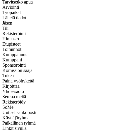
Tarvitsetko apua
Arviointi
Työpaikat
Lähetä tiedot
Jäsen
Tili
Rekisteröinti
Hinnasto
Etupisteet
Toiminnot
Kumppanuus
Kumppani
Sponsorointi
Komission saaja
Tukea
Paina vyöhykettä
Kirjoittaa
Yhdessäolo
Seuraa meitä
Rekisteröidy
SoMe
Uutiset sähköposti
Käyttäjäryhmä
Paikallinen ryhmä
Linkit sivulla