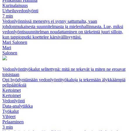
Pelikassan Hallinta
Kurinalaisuus
Urheiluvedonlyönti
7 min
Vedonlyönnissä menestys ei synny sattumalta, vaan
johdonmukaisesta suunnitelmasta ja mielenhallinnasta. Lue, miksi
vedonlyöntisuunnitelman noudattaminen on tärkeintä juuri silloin,
kun tappioputki koettelee kärsivällisyyttäsi.
Mari Salonen
Mari
Salonen
Vedonlyöntityökalut selitettynä: mitä ne tekevät ja miten ne eroavat
toisistaan
Opi hyödyntämään vedonlyöntityökaluja ja tekemään älykkäämpiä
pelipäätöksiä
Kertoimet
Kertoimet
Vedonlyönti
Data-analytiikka
Työkalut
Vihjeet
Pelaaminen
3 min