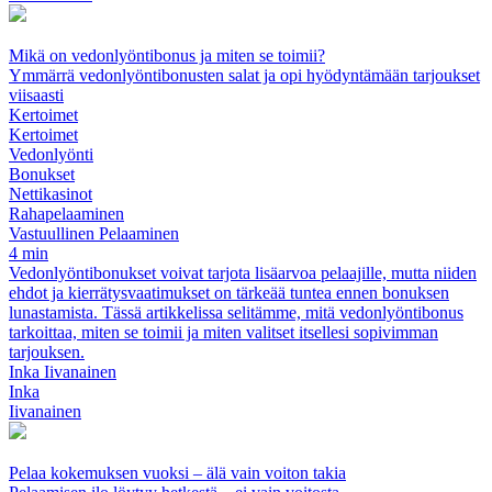
Mikä on vedonlyöntibonus ja miten se toimii?
Ymmärrä vedonlyöntibonusten salat ja opi hyödyntämään tarjoukset
viisaasti
Kertoimet
Kertoimet
Vedonlyönti
Bonukset
Nettikasinot
Rahapelaaminen
Vastuullinen Pelaaminen
4 min
Vedonlyöntibonukset voivat tarjota lisäarvoa pelaajille, mutta niiden
ehdot ja kierrätysvaatimukset on tärkeää tuntea ennen bonuksen
lunastamista. Tässä artikkelissa selitämme, mitä vedonlyöntibonus
tarkoittaa, miten se toimii ja miten valitset itsellesi sopivimman
tarjouksen.
Inka Iivanainen
Inka
Iivanainen
Pelaa kokemuksen vuoksi – älä vain voiton takia