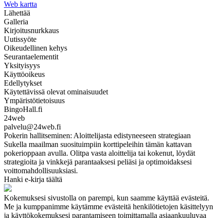
Web kartta
Lähettää
Galleria
Kirjoitusnurkkaus
Uutissyöte
Oikeudellinen kehys
Seurantaelementit
Yksityisyys
Käyttöoikeus
Edellytykset
Käytettävissä olevat ominaisuudet
Ympäristötietoisuus
BingoHall.fi
24web
palvelu@24web.fi
Pokerin hallitseminen: Aloittelijasta edistyneeseen strategiaan
Sukella maailman suosituimpiin korttipeleihin tämän kattavan
pokerioppaan avulla. Olitpa vasta aloittelija tai kokenut, löydät
strategioita ja vinkkejä parantaaksesi peliäsi ja optimoidaksesi
voittomahdollisuuksiasi.
Hanki e-kirja täältä
Kokemuksesi sivustolla on parempi, kun saamme käyttää evästeitä.
Me ja kumppanimme käytämme evästeitä henkilötietojen käsittelyyn
ja käyttökokemuksesi parantamiseen toimittamalla asiaankuuluvaa