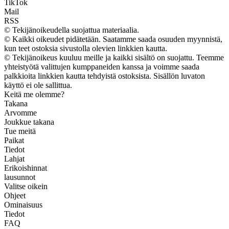
TikTok
Mail
RSS
© Tekijänoikeudella suojattua materiaalia.
© Kaikki oikeudet pidätetään. Saatamme saada osuuden myynnistä,
kun teet ostoksia sivustolla olevien linkkien kautta.
© Tekijänoikeus kuuluu meille ja kaikki sisältö on suojattu. Teemme
yhteistyötä valittujen kumppaneiden kanssa ja voimme saada
palkkioita linkkien kautta tehdyistä ostoksista. Sisällön luvaton
käyttö ei ole sallittua.
Keitä me olemme?
Takana
Arvomme
Joukkue takana
Tue meitä
Paikat
Tiedot
Lahjat
Erikoishinnat
lausunnot
Valitse oikein
Ohjeet
Ominaisuus
Tiedot
FAQ