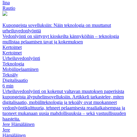
Iina
Rautio
Kupongeista sovelluksiin: Näin teknologia on muuttanut
urheiluvedonlyöntiä
Vedonlyönti on siirtynyt kioskeilta kännyköihin – teknologia
mullistaa pelaamisen tavat ja kokemuksen
Kertoimet
Kertoimet
Urheiluvedonlyönti
Teknologia
Mobiilipelaaminen
Tekoäly
Digitalisaatio
6 min
Urheiluvedonlyönti on kokenut valtavan muutoksen paperisista
kupongeista älypuhelinsovelluksiin. Artikkeli tarkastelee, miten
digitalisaatio, mobiiliteknologia ja tekoäly ovat muokanneet
vedonlyöntikulttuuria, tehneet pelaamisesta reaaliaikaisempaa ja
tuoneet mukanaan uusia mahdollisuuksia – sekä vastuullisuuden
haasteita.
Jere Hämäläinen
Jere
Hämäläinen