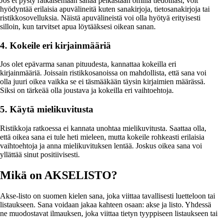
Jos et pysty ratkaisemaan sanaa pelkästään omilla tiedoillasi, voit
hyödyntää erilaisia apuvälineitä kuten sanakirjoja, tietosanakirjoja tai
ristikkosovelluksia. Näistä apuvälineistä voi olla hyötyä erityisesti
silloin, kun tarvitset apua löytääksesi oikean sanan.
4. Kokeile eri kirjainmääriä
Jos olet epävarma sanan pituudesta, kannattaa kokeilla eri
kirjainmääriä. Joissain ristikkosanoissa on mahdollista, että sana voi
olla juuri oikea vaikka se ei täsmääkään täysin kirjaimien määrässä.
Siksi on tärkeää olla joustava ja kokeilla eri vaihtoehtoja.
5. Käytä mielikuvitusta
Ristikkoja ratkoessa ei kannata unohtaa mielikuvitusta. Saattaa olla,
että oikea sana ei tule heti mieleen, mutta kokeile rohkeasti erilaisia
vaihtoehtoja ja anna mielikuvituksen lentää. Joskus oikea sana voi
yllättää sinut positiivisesti.
Mikä on AKSELISTO?
Akse-listo on suomen kielen sana, joka viittaa tavallisesti luetteloon tai
listaukseen. Sana voidaan jakaa kahteen osaan: akse ja listo. Yhdessä
ne muodostavat ilmauksen, joka viittaa tietyn tyyppiseen listaukseen tai