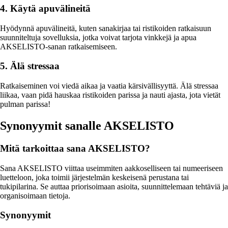
4. Käytä apuvälineitä
Hyödynnä apuvälineitä, kuten sanakirjaa tai ristikoiden ratkaisuun
suunniteltuja sovelluksia, jotka voivat tarjota vinkkejä ja apua
AKSELISTO-sanan ratkaisemiseen.
5. Älä stressaa
Ratkaiseminen voi viedä aikaa ja vaatia kärsivällisyyttä. Älä stressaa
liikaa, vaan pidä hauskaa ristikoiden parissa ja nauti ajasta, jota vietät
pulman parissa!
Synonyymit sanalle AKSELISTO
Mitä tarkoittaa sana AKSELISTO?
Sana AKSELISTO viittaa useimmiten aakkoselliseen tai numeeriseen
luetteloon, joka toimii järjestelmän keskeisenä perustana tai
tukipilarina. Se auttaa priorisoimaan asioita, suunnittelemaan tehtäviä ja
organisoimaan tietoja.
Synonyymit