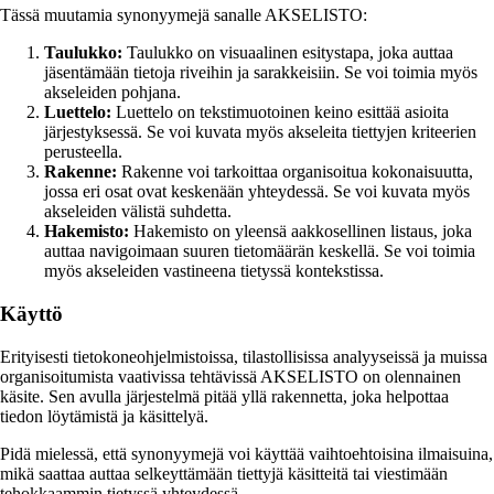
Tässä muutamia synonyymejä sanalle AKSELISTO:
Taulukko:
Taulukko on visuaalinen esitystapa, joka auttaa
jäsentämään tietoja riveihin ja sarakkeisiin. Se voi toimia myös
akseleiden pohjana.
Luettelo:
Luettelo on tekstimuotoinen keino esittää asioita
järjestyksessä. Se voi kuvata myös akseleita tiettyjen kriteerien
perusteella.
Rakenne:
Rakenne voi tarkoittaa organisoitua kokonaisuutta,
jossa eri osat ovat keskenään yhteydessä. Se voi kuvata myös
akseleiden välistä suhdetta.
Hakemisto:
Hakemisto on yleensä aakkosellinen listaus, joka
auttaa navigoimaan suuren tietomäärän keskellä. Se voi toimia
myös akseleiden vastineena tietyssä kontekstissa.
Käyttö
Erityisesti tietokoneohjelmistoissa, tilastollisissa analyyseissä ja muissa
organisoitumista vaativissa tehtävissä AKSELISTO on olennainen
käsite. Sen avulla järjestelmä pitää yllä rakennetta, joka helpottaa
tiedon löytämistä ja käsittelyä.
Pidä mielessä, että synonyymejä voi käyttää vaihtoehtoisina ilmaisuina,
mikä saattaa auttaa selkeyttämään tiettyjä käsitteitä tai viestimään
tehokkaammin tietyssä yhteydessä.