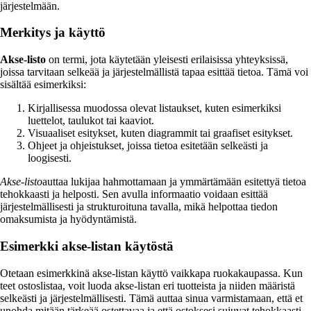
järjestelmään.
Merkitys ja käyttö
Akse-listo
on termi, jota käytetään yleisesti erilaisissa yhteyksissä,
joissa tarvitaan selkeää ja järjestelmällistä tapaa esittää tietoa. Tämä voi
sisältää esimerkiksi:
Kirjallisessa muodossa olevat listaukset, kuten esimerkiksi
luettelot, taulukot tai kaaviot.
Visuaaliset esitykset, kuten diagrammit tai graafiset esitykset.
Ohjeet ja ohjeistukset, joissa tietoa esitetään selkeästi ja
loogisesti.
Akse-listo
auttaa lukijaa hahmottamaan ja ymmärtämään esitettyä tietoa
tehokkaasti ja helposti. Sen avulla informaatio voidaan esittää
järjestelmällisesti ja strukturoituna tavalla, mikä helpottaa tiedon
omaksumista ja hyödyntämistä.
Esimerkki akse-listan käytöstä
Otetaan esimerkkinä akse-listan käyttö vaikkapa ruokakaupassa. Kun
teet ostoslistaa, voit luoda akse-listan eri tuotteista ja niiden määristä
selkeästi ja järjestelmällisesti. Tämä auttaa sinua varmistamaan, että et
unohda mitään tärkeää ostettavaa ja että ostoksesi sujuvat tehokkaasti.