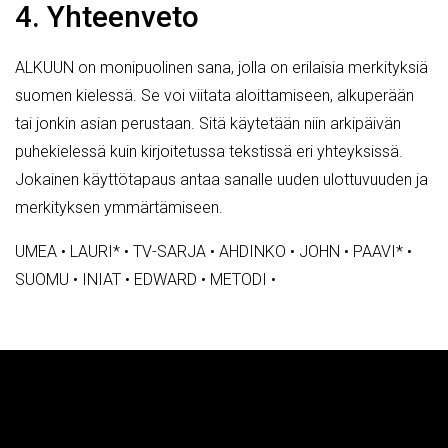
4. Yhteenveto
ALKUUN on monipuolinen sana, jolla on erilaisia merkityksiä
suomen kielessä. Se voi viitata aloittamiseen, alkuperään
tai jonkin asian perustaan. Sitä käytetään niin arkipäivän
puhekielessä kuin kirjoitetussa tekstissä eri yhteyksissä.
Jokainen käyttötapaus antaa sanalle uuden ulottuvuuden ja
merkityksen ymmärtämiseen.
UMEA
•
LAURI*
•
TV-SARJA
•
AHDINKO
•
JOHN
•
PAAVI*
•
SUOMU
•
INIAT
•
EDWARD
•
METODI
•