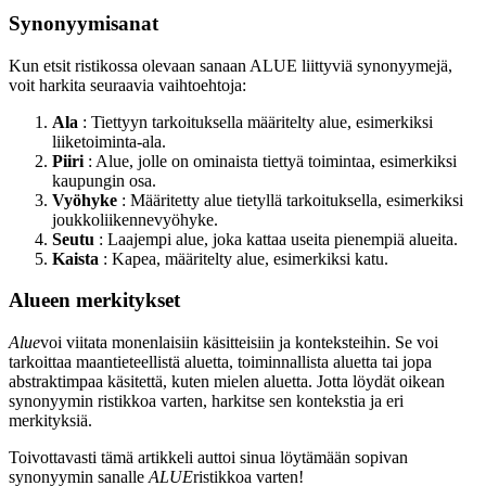
Synonyymisanat
Kun etsit ristikossa olevaan sanaan ALUE liittyviä synonyymejä,
voit harkita seuraavia vaihtoehtoja:
Ala
: Tiettyyn tarkoituksella määritelty alue, esimerkiksi
liiketoiminta-ala.
Piiri
: Alue, jolle on ominaista tiettyä toimintaa, esimerkiksi
kaupungin osa.
Vyöhyke
: Määritetty alue tietyllä tarkoituksella, esimerkiksi
joukkoliikennevyöhyke.
Seutu
: Laajempi alue, joka kattaa useita pienempiä alueita.
Kaista
: Kapea, määritelty alue, esimerkiksi katu.
Alueen merkitykset
Alue
voi viitata monenlaisiin käsitteisiin ja konteksteihin. Se voi
tarkoittaa maantieteellistä aluetta, toiminnallista aluetta tai jopa
abstraktimpaa käsitettä, kuten mielen aluetta. Jotta löydät oikean
synonyymin ristikkoa varten, harkitse sen kontekstia ja eri
merkityksiä.
Toivottavasti tämä artikkeli auttoi sinua löytämään sopivan
synonyymin sanalle
ALUE
ristikkoa varten!