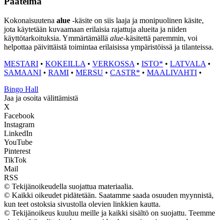
Päätelmä
Kokonaisuutena
alue
-käsite on siis laaja ja monipuolinen käsite,
jota käytetään kuvaamaan erilaisia rajattuja alueita ja niiden
käyttötarkoituksia. Ymmärtämällä
alue
-käsitettä paremmin, voi
helpottaa päivittäistä toimintaa erilaisissa ympäristöissä ja tilanteissa.
MESTARI
•
KOKEILLA
•
VERKOSSA
•
ISTO*
•
LATVALA
•
SAMAANI
•
RAMI
•
MERSU
•
CASTR*
•
MAALIVAHTI
•
Bingo Hall
Jaa ja osoita välittämistä
X
Facebook
Instagram
LinkedIn
YouTube
Pinterest
TikTok
Mail
RSS
© Tekijänoikeudella suojattua materiaalia.
© Kaikki oikeudet pidätetään. Saatamme saada osuuden myynnistä,
kun teet ostoksia sivustolla olevien linkkien kautta.
© Tekijänoikeus kuuluu meille ja kaikki sisältö on suojattu. Teemme