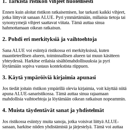
1. Tarkista ristikon vihjeet huolellisesti
Ennen kuin aloitat ristikon ratkaisemisen, lue tarkasti kaikki vihjeet,
jotka liittyvät sanaan ALUE. Pyri ymmärtämään, millaisia tietoja tai
synonyymejä vihjeet saattavat viitata. Tämä auttaa sinua
hahmottamaan oikean ratkaisun.
2. Pohdi eri merkityksiä ja vaihtoehtoja
Sana ALUE voi esiintyä ristikossa eri merkityksissä, kuten
maantieteellisen alueen, toiminnallisen alueen tai muun käsitteen
yhteydessä. Harkitse erilaisia ​​sisältömahdollisuuksia ja pyri
löytämään sopiva vastaus kontekstista riippuen.
3. Käytä ympäröiviä kirjaimia apunasi
Jos tiedät joitain ristikon ympärillä olevia kirjaimia, voit käyttää niitä
apuna ALUE-sanaristikossa. Tämä auttaa sinua rajaamaan
mahdollisia vaihtoehtoja ja löytämään oikean ratkaisun nopeammin.
4. Muista täydentävät sanat ja yhdistelmät
Jos ristikossa esiintyy muita sanoja, jotka voisivat liittyä ALUE-
sanaan, harkitse niiden yhdistämistä ja järjestelyä. Tämä voi auttaa