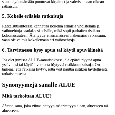
sinua täydentämään puuttuvat kirjaimet ja vahvistamaan oikean
ratkaisun.
5. Kokeile erilaisia ​​ratkaisuja
Ratkaisutilanteessa kannattaa kokeilla erilaisia yhdistelmiä ja
vaihtoehtoja saadaksesi selville, mikä sopii parhaiten ristikon
kokonaisuuteen. Älä tyydy ensimmäiseen näkemääsi ratkaisuun,
vaan ole valmis kokeilemaan eri vaihtoehtoja.
6. Tarvittaessa kysy apua tai käytä apuvälineitä
Jos olet jumissa ALUE-sanaristikossa, älä epäröi pyytää apua
ystäviltäsi tai käyttää verkosta löytyviä ristikkoratkaisuja. On
tärkeää, että ratkaisu löytyy, jotta voit nauttia ristikon täydellisestä
ratkaisemisesta.
Synonyymejä sanalle ALUE
Mitä tarkoittaa ALUE?
Alue
on sana, joka viittaa tiettyyn määritettyyn alaan, alueeseen tai
alueeseen.