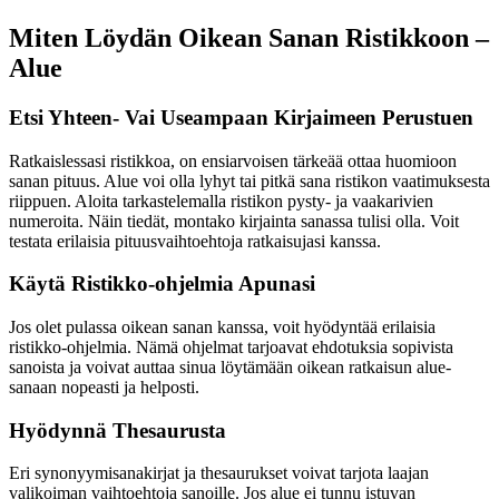
Miten Löydän Oikean Sanan Ristikkoon –
Alue
Etsi Yhteen- Vai Useampaan Kirjaimeen Perustuen
Ratkaislessasi ristikkoa, on ensiarvoisen tärkeää ottaa huomioon
sanan pituus. Alue voi olla lyhyt tai pitkä sana ristikon vaatimuksesta
riippuen. Aloita tarkastelemalla ristikon pysty- ja vaakarivien
numeroita. Näin tiedät, montako kirjainta sanassa tulisi olla. Voit
testata erilaisia pituusvaihtoehtoja ratkaisujasi kanssa.
Käytä Ristikko-ohjelmia Apunasi
Jos olet pulassa oikean sanan kanssa, voit hyödyntää erilaisia
ristikko-ohjelmia. Nämä ohjelmat tarjoavat ehdotuksia sopivista
sanoista ja voivat auttaa sinua löytämään oikean ratkaisun alue-
sanaan nopeasti ja helposti.
Hyödynnä Thesaurusta
Eri synonyymisanakirjat ja thesaurukset voivat tarjota laajan
valikoiman vaihtoehtoja sanoille. Jos alue ei tunnu istuvan