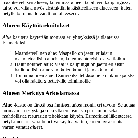
maantieteellisen alueen, kuten maa-alueen tai alueen kaupungissa,
tai se voi viitata myös abstraktiin ja käsitteelliseen alueeseen, kuten
tietylle toiminnalle varattuun alueeseen.
Alueen Käyttötarkoitukset
Alue
-käsitettä käytetään monissa eri yhteyksissä ja tilanteissa.
Esimerkiksi:
Maantieteellinen alue: Maapallo on jaettu erilaisiin
maantieteellisiin alueisiin, kuten mantereisiin ja valtioihin.
Hallinnollinen alue: Maat ja kaupungit on jaettu erilaisiin
hallinnollisiin alueisiin, kuten kunnat ja maakunnat.
Toiminnallinen alue: Esimerkiksi tehdasalue tai liikuntapaikka
voi olla rajattu
alue
tietyille toiminnoille.
Alueen Merkitys Arkielämässä
Alue
-käsite on tärkeä osa ihmisten arkea monin eri tavoin. Se auttaa
luomaan järjestystä ja selkeyttä erilaisiin ympäristöihin sekä
mahdollistaa resurssien tehokkaan käytön. Esimerkiksi liikenteessä
tietyt alueet on varattu tiettyä käyttöä varten, kuten pysäköintiä
varten varatut
alueet
.