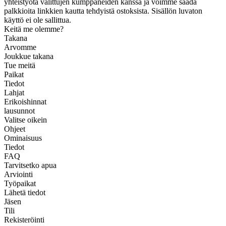
yhteistyötä valittujen kumppaneiden kanssa ja voimme saada
palkkioita linkkien kautta tehdyistä ostoksista. Sisällön luvaton
käyttö ei ole sallittua.
Keitä me olemme?
Takana
Arvomme
Joukkue takana
Tue meitä
Paikat
Tiedot
Lahjat
Erikoishinnat
lausunnot
Valitse oikein
Ohjeet
Ominaisuus
Tiedot
FAQ
Tarvitsetko apua
Arviointi
Työpaikat
Lähetä tiedot
Jäsen
Tili
Rekisteröinti