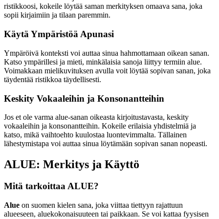
ristikkoosi, kokeile löytää saman merkityksen omaava sana, joka
sopii kirjaimiin ja tilaan paremmin.
Käytä Ympäristöä Apunasi
Ympäröivä konteksti voi auttaa sinua hahmottamaan oikean sanan.
Katso ympärillesi ja mieti, minkälaisia sanoja liittyy termiin alue.
Voimakkaan mielikuvituksen avulla voit löytää sopivan sanan, joka
täydentää ristikkoa täydellisesti.
Keskity Vokaaleihin ja Konsonantteihin
Jos et ole varma alue-sanan oikeasta kirjoitustavasta, keskity
vokaaleihin ja konsonantteihin. Kokeile erilaisia yhdistelmiä ja
katso, mikä vaihtoehto kuulostaa luontevimmalta. Tällainen
lähestymistapa voi auttaa sinua löytämään sopivan sanan nopeasti.
ALUE: Merkitys ja Käyttö
Mitä tarkoittaa ALUE?
Alue
on suomen kielen sana, joka viittaa tiettyyn rajattuun
alueeseen, aluekokonaisuuteen tai paikkaan. Se voi kattaa fyysisen