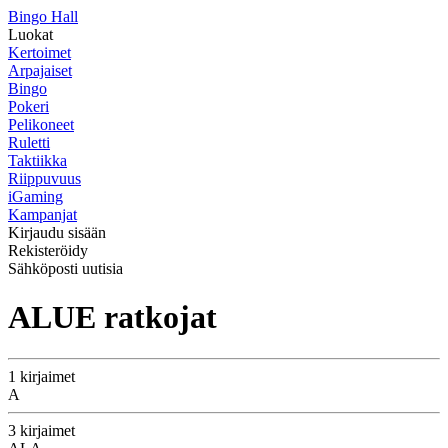
Bingo Hall
Luokat
Kertoimet
Arpajaiset
Bingo
Pokeri
Pelikoneet
Ruletti
Taktiikka
Riippuvuus
iGaming
Kampanjat
Kirjaudu sisään
Rekisteröidy
Sähköposti uutisia
ALUE ratkojat
1 kirjaimet
A
3 kirjaimet