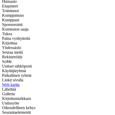
Hinnasto
Etupisteet
Toiminnot
Kumppanuus
Kumppani
Sponsorointi
Komission saaja
Tukea
Paina vyöhykettä
Kirjoittaa
Yhdessäolo
Seuraa meitä
Rekisteröidy
SoMe
Uutiset sähköposti
Käyttäjäryhmä
Paikallinen ryhmä
Linkit sivulla
Web kartta
Lähettää
Galleria
Kirjoitusnurkkaus
Uutissyöte
Oikeudellinen kehys
Seurantaelementit