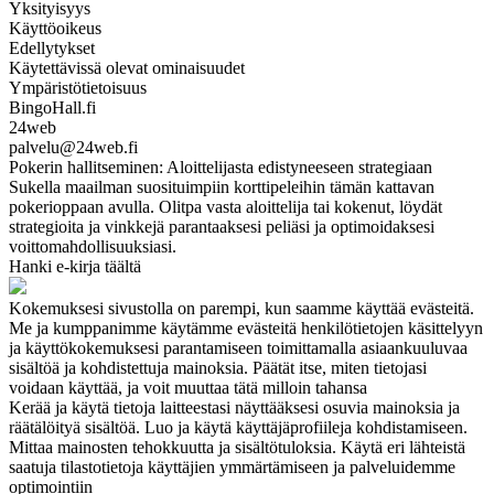
Yksityisyys
Käyttöoikeus
Edellytykset
Käytettävissä olevat ominaisuudet
Ympäristötietoisuus
BingoHall.fi
24web
palvelu@24web.fi
Pokerin hallitseminen: Aloittelijasta edistyneeseen strategiaan
Sukella maailman suosituimpiin korttipeleihin tämän kattavan
pokerioppaan avulla. Olitpa vasta aloittelija tai kokenut, löydät
strategioita ja vinkkejä parantaaksesi peliäsi ja optimoidaksesi
voittomahdollisuuksiasi.
Hanki e-kirja täältä
Kokemuksesi sivustolla on parempi, kun saamme käyttää evästeitä.
Me ja kumppanimme käytämme evästeitä henkilötietojen käsittelyyn
ja käyttökokemuksesi parantamiseen toimittamalla asiaankuuluvaa
sisältöä ja kohdistettuja mainoksia. Päätät itse, miten tietojasi
voidaan käyttää, ja voit muuttaa tätä milloin tahansa
Kerää ja käytä tietoja laitteestasi näyttääksesi osuvia mainoksia ja
räätälöityä sisältöä. Luo ja käytä käyttäjäprofiileja kohdistamiseen.
Mittaa mainosten tehokkuutta ja sisältötuloksia. Käytä eri lähteistä
saatuja tilastotietoja käyttäjien ymmärtämiseen ja palveluidemme
optimointiin