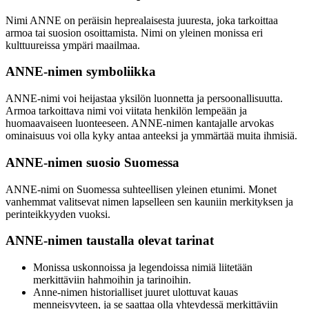
Nimi ANNE on peräisin heprealaisesta juuresta, joka tarkoittaa
armoa tai suosion osoittamista. Nimi on yleinen monissa eri
kulttuureissa ympäri maailmaa.
ANNE-nimen symboliikka
ANNE-nimi voi heijastaa yksilön luonnetta ja persoonallisuutta.
Armoa tarkoittava nimi voi viitata henkilön lempeään ja
huomaavaiseen luonteeseen. ANNE-nimen kantajalle arvokas
ominaisuus voi olla kyky antaa anteeksi ja ymmärtää muita ihmisiä.
ANNE-nimen suosio Suomessa
ANNE-nimi on Suomessa suhteellisen yleinen etunimi. Monet
vanhemmat valitsevat nimen lapselleen sen kauniin merkityksen ja
perinteikkyyden vuoksi.
ANNE-nimen taustalla olevat tarinat
Monissa uskonnoissa ja legendoissa nimiä liitetään
merkittäviin hahmoihin ja tarinoihin.
Anne-nimen historialliset juuret ulottuvat kauas
menneisyyteen, ja se saattaa olla yhteydessä merkittäviin