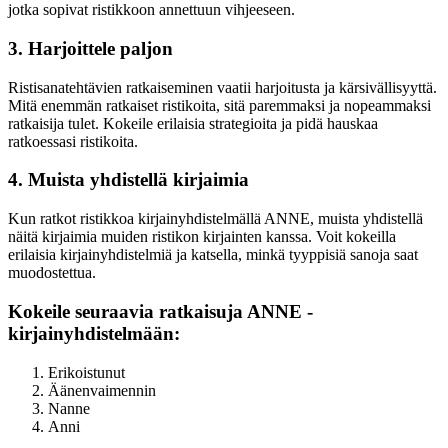
jotka sopivat ristikkoon annettuun vihjeeseen.
3. Harjoittele paljon
Ristisanatehtävien ratkaiseminen vaatii harjoitusta ja kärsivällisyyttä.
Mitä enemmän ratkaiset ristikoita, sitä paremmaksi ja nopeammaksi
ratkaisija tulet. Kokeile erilaisia strategioita ja pidä hauskaa
ratkoessasi ristikoita.
4. Muista yhdistellä kirjaimia
Kun ratkot ristikkoa kirjainyhdistelmällä ANNE, muista yhdistellä
näitä kirjaimia muiden ristikon kirjainten kanssa. Voit kokeilla
erilaisia kirjainyhdistelmiä ja katsella, minkä tyyppisiä sanoja saat
muodostettua.
Kokeile seuraavia ratkaisuja ANNE -
kirjainyhdistelmään:
Erikoistunut
Äänenvaimennin
Nanne
Anni