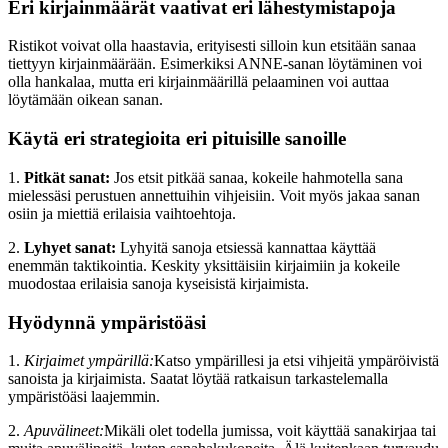
Eri kirjainmäärät vaativat eri lähestymistapoja
Ristikot voivat olla haastavia, erityisesti silloin kun etsitään sanaa
tiettyyn kirjainmäärään. Esimerkiksi ANNE-sanan löytäminen voi
olla hankalaa, mutta eri kirjainmäärillä pelaaminen voi auttaa
löytämään oikean sanan.
Käytä eri strategioita eri pituisille sanoille
1.
Pitkät sanat:
Jos etsit pitkää sanaa, kokeile hahmotella sana
mielessäsi perustuen annettuihin vihjeisiin. Voit myös jakaa sanan
osiin ja miettiä erilaisia vaihtoehtoja.
2.
Lyhyet sanat:
Lyhyitä sanoja etsiessä kannattaa käyttää
enemmän taktikointia. Keskity yksittäisiin kirjaimiin ja kokeile
muodostaa erilaisia sanoja kyseisistä kirjaimista.
Hyödynnä ympäristöäsi
1.
Kirjaimet ympärillä:
Katso ympärillesi ja etsi vihjeitä ympäröivistä
sanoista ja kirjaimista. Saatat löytää ratkaisun tarkastelemalla
ympäristöäsi laajemmin.
2.
Apuvälineet:
Mikäli olet todella jumissa, voit käyttää sanakirjaa tai