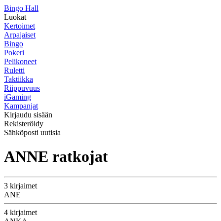
Bingo Hall
Luokat
Kertoimet
Arpajaiset
Bingo
Pokeri
Pelikoneet
Ruletti
Taktiikka
Riippuvuus
iGaming
Kampanjat
Kirjaudu sisään
Rekisteröidy
Sähköposti uutisia
ANNE ratkojat
3 kirjaimet
ANE
4 kirjaimet