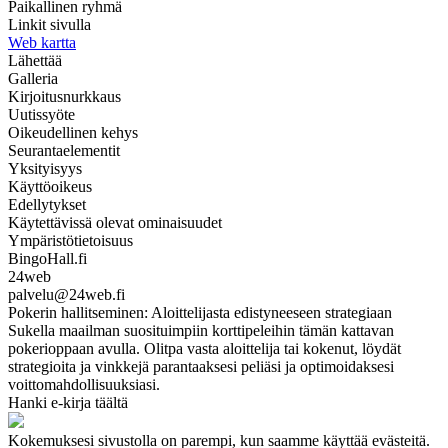
Paikallinen ryhmä
Linkit sivulla
Web kartta
Lähettää
Galleria
Kirjoitusnurkkaus
Uutissyöte
Oikeudellinen kehys
Seurantaelementit
Yksityisyys
Käyttöoikeus
Edellytykset
Käytettävissä olevat ominaisuudet
Ympäristötietoisuus
BingoHall.fi
24web
palvelu@24web.fi
Pokerin hallitseminen: Aloittelijasta edistyneeseen strategiaan
Sukella maailman suosituimpiin korttipeleihin tämän kattavan
pokerioppaan avulla. Olitpa vasta aloittelija tai kokenut, löydät
strategioita ja vinkkejä parantaaksesi peliäsi ja optimoidaksesi
voittomahdollisuuksiasi.
Hanki e-kirja täältä
Kokemuksesi sivustolla on parempi, kun saamme käyttää evästeitä.