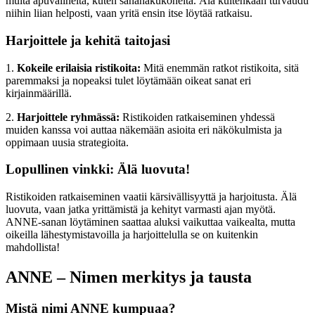
muita apuvälineitä, kuten sanahakukoneita. Älä kuitenkaan turvaudu
niihin liian helposti, vaan yritä ensin itse löytää ratkaisu.
Harjoittele ja kehitä taitojasi
1.
Kokeile erilaisia ristikoita:
Mitä enemmän ratkot ristikoita, sitä
paremmaksi ja nopeaksi tulet löytämään oikeat sanat eri
kirjainmäärillä.
2.
Harjoittele ryhmässä:
Ristikoiden ratkaiseminen yhdessä
muiden kanssa voi auttaa näkemään asioita eri näkökulmista ja
oppimaan uusia strategioita.
Lopullinen vinkki: Älä luovuta!
Ristikoiden ratkaiseminen vaatii kärsivällisyyttä ja harjoitusta. Älä
luovuta, vaan jatka yrittämistä ja kehityt varmasti ajan myötä.
ANNE-sanan löytäminen saattaa aluksi vaikuttaa vaikealta, mutta
oikeilla lähestymistavoilla ja harjoittelulla se on kuitenkin
mahdollista!
ANNE – Nimen merkitys ja tausta
Mistä nimi ANNE kumpuaa?