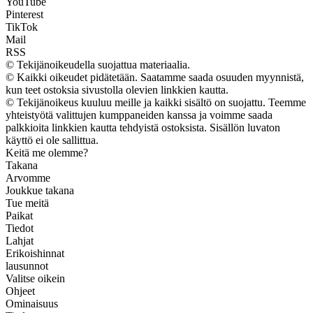
YouTube
Pinterest
TikTok
Mail
RSS
© Tekijänoikeudella suojattua materiaalia.
© Kaikki oikeudet pidätetään. Saatamme saada osuuden myynnistä,
kun teet ostoksia sivustolla olevien linkkien kautta.
© Tekijänoikeus kuuluu meille ja kaikki sisältö on suojattu. Teemme
yhteistyötä valittujen kumppaneiden kanssa ja voimme saada
palkkioita linkkien kautta tehdyistä ostoksista. Sisällön luvaton
käyttö ei ole sallittua.
Keitä me olemme?
Takana
Arvomme
Joukkue takana
Tue meitä
Paikat
Tiedot
Lahjat
Erikoishinnat
lausunnot
Valitse oikein
Ohjeet
Ominaisuus