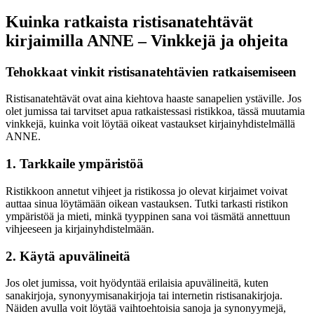
Kuinka ratkaista ristisanatehtävät
kirjaimilla ANNE – Vinkkejä ja ohjeita
Tehokkaat vinkit ristisanatehtävien ratkaisemiseen
Ristisanatehtävät ovat aina kiehtova haaste sanapelien ystäville. Jos
olet jumissa tai tarvitset apua ratkaistessasi ristikkoa, tässä muutamia
vinkkejä, kuinka voit löytää oikeat vastaukset kirjainyhdistelmällä
ANNE.
1. Tarkkaile ympäristöä
Ristikkoon annetut vihjeet ja ristikossa jo olevat kirjaimet voivat
auttaa sinua löytämään oikean vastauksen. Tutki tarkasti ristikon
ympäristöä ja mieti, minkä tyyppinen sana voi täsmätä annettuun
vihjeeseen ja kirjainyhdistelmään.
2. Käytä apuvälineitä
Jos olet jumissa, voit hyödyntää erilaisia apuvälineitä, kuten
sanakirjoja, synonyymisanakirjoja tai internetin ristisanakirjoja.
Näiden avulla voit löytää vaihtoehtoisia sanoja ja synonyymejä,