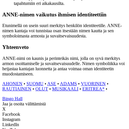
tapahtumiin eri aikakausilta.
ANNE-nimen vaikutus ihmisen identiteettiin
Etunimellä on usein suuri merkitys henkilön identiteetille. ANNE-
nimen kantaja voi tunnistaa osan itsestään nimen kautta ja sen
symboloimasta armosta ja suvaitsevaisuudesta.
Yhteenveto
ANNE-nimi on kaunis ja perinteikäs nimi, jolla on syvä merkitys
armon osoittamiselle ja suvaitsevaisuudelle. Nimen symboliikka voi
heijastaa kantajan luonnetta ja antaa voimaa oman identiteetin
muodostamiseen.
AHONEN
•
SUOMU
•
ASE
•
ADAMS
•
VUORINEN
•
RAUTIAINEN
•
OLUT
•
MUSIKAALI
•
ERITREA*
•
Bingo Hall
Jaa ja osoita välittämistä
X
Facebook
Instagram
LinkedIn