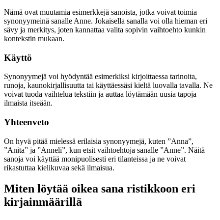
Nämä ovat muutamia esimerkkejä sanoista, jotka voivat toimia
synonyymeinä sanalle Anne. Jokaisella sanalla voi olla hieman eri
sävy ja merkitys, joten kannattaa valita sopivin vaihtoehto kunkin
kontekstin mukaan.
Käyttö
Synonyymejä voi hyödyntää esimerkiksi kirjoittaessa tarinoita,
runoja, kaunokirjallisuutta tai käyttäessäsi kieltä luovalla tavalla. Ne
voivat tuoda vaihtelua tekstiin ja auttaa löytämään uusia tapoja
ilmaista itseään.
Yhteenveto
On hyvä pitää mielessä erilaisia synonyymejä, kuten ”Anna”,
”Anita” ja ”Anneli”, kun etsit vaihtoehtoja sanalle ”Anne”. Näitä
sanoja voi käyttää monipuolisesti eri tilanteissa ja ne voivat
rikastuttaa kielikuvaa sekä ilmaisua.
Miten löytää oikea sana ristikkoon eri
kirjainmäärillä