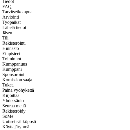
Tiedot
FAQ
Tarvitsetko apua
Arviointi
Työpaikat
Lähetä tiedot
Jäsen
Tili
Rekisteröinti
Hinnasto
Etupisteet
Toiminnot
Kumppanuus
Kumppani
Sponsorointi
Komission saaja
Tukea
Paina vyöhykettä
Kirjoittaa
Yhdessäolo
Seuraa meitä
Rekisteröidy
SoMe
Uutiset sähköposti
Käyttäjäryhmä