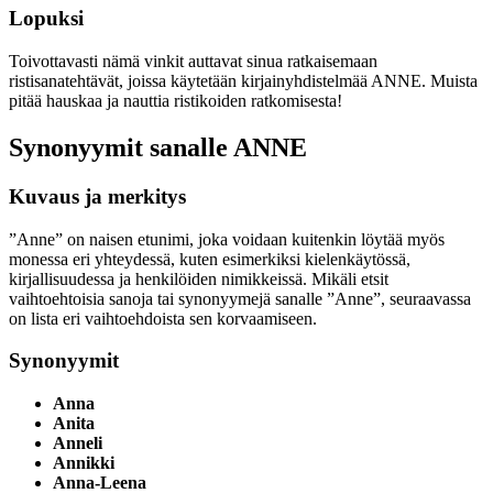
Lopuksi
Toivottavasti nämä vinkit auttavat sinua ratkaisemaan
ristisanatehtävät, joissa käytetään kirjainyhdistelmää ANNE. Muista
pitää hauskaa ja nauttia ristikoiden ratkomisesta!
Synonyymit sanalle ANNE
Kuvaus ja merkitys
”Anne” on naisen etunimi, joka voidaan kuitenkin löytää myös
monessa eri yhteydessä, kuten esimerkiksi kielenkäytössä,
kirjallisuudessa ja henkilöiden nimikkeissä. Mikäli etsit
vaihtoehtoisia sanoja tai synonyymejä sanalle ”Anne”, seuraavassa
on lista eri vaihtoehdoista sen korvaamiseen.
Synonyymit
Anna
Anita
Anneli
Annikki
Anna-Leena