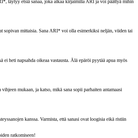
I*, täytyy etsiä sanaa, joka alkaa kirjaimilla ARI ja voi päättyä mihin
t sopivan mittaisia. Sana ARI* voi olla esimerkiksi neljän, viiden tai
sä ei heti napsahda oikeaa vastausta. Älä epäröi pyytää apua myös
tun vihjeen mukaan, ja katso, mikä sana sopii parhaiten antamaasi
teyssanojen kanssa. Varmista, että sanasi ovat loogisia eikä ristiin
koiden ratkomiseen!