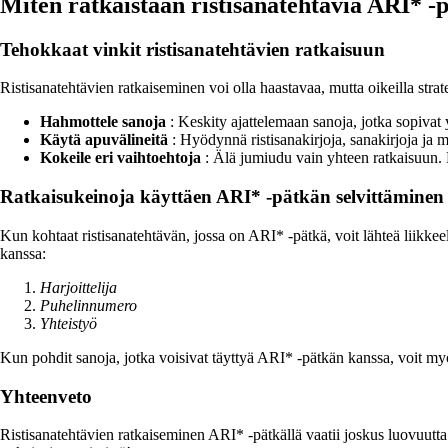
Miten ratkaistaan ristisanatehtäviä ARI* -
Tehokkaat vinkit ristisanatehtävien ratkaisuun
Ristisanatehtävien ratkaiseminen voi olla haastavaa, mutta oikeilla str
Hahmottele sanoja
: Keskity ajattelemaan sanoja, jotka sopivat y
Käytä apuvälineitä
: Hyödynnä ristisanakirjoja, sanakirjoja ja m
Kokeile eri vaihtoehtoja
: Älä jumiudu vain yhteen ratkaisuun. K
Ratkaisukeinoja käyttäen ARI* -pätkän selvittäminen
Kun kohtaat ristisanatehtävän, jossa on ARI* -pätkä, voit lähteä liikk
kanssa:
Harjoittelija
Puhelinnumero
Yhteistyö
Kun pohdit sanoja, jotka voisivat täyttyä ARI* -pätkän kanssa, voit myös
Yhteenveto
Ristisanatehtävien ratkaiseminen ARI* -pätkällä vaatii joskus luovuutta j