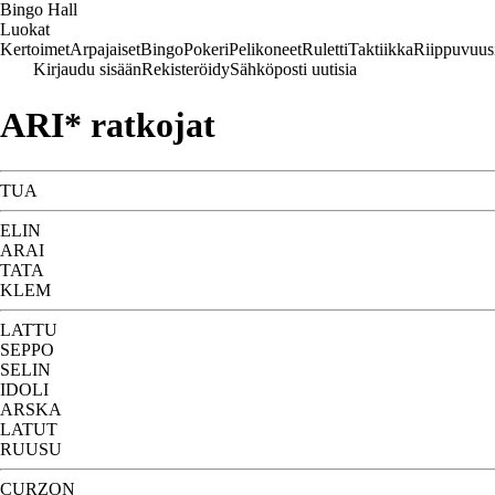
Bingo Hall
Luokat
Kertoimet
Arpajaiset
Bingo
Pokeri
Pelikoneet
Ruletti
Taktiikka
Riippuvuus
Kirjaudu sisään
Rekisteröidy
Sähköposti uutisia
ARI* ratkojat
TUA
ELIN
ARAI
TATA
KLEM
LATTU
SEPPO
SELIN
IDOLI
ARSKA
LATUT
RUUSU
CURZON