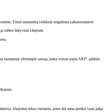
t helpommin. Tässä muutamia vinkkejä ongelman ratkaisemiseen:
siihen liittyvistä vihjeistä.
teen.
ässä muutamia yleisimpiä sanoja, jotka voivat sopia ARI* -pätkän
atkaisun.
ittaessa. Harjoitus tekee mestarin, joten älä anna periksi vaan jatka