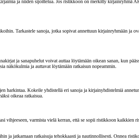
jaimia ja niiden sijoittelua. Jos ristikkoon on merkitty kirjainryhmä AR
koihin. Tarkastele sanoja, jotka sopivat annettuun kirjainryhmään ja ova
anakirjat ja sanapuhelut voivat auttaa löytämään oikean sanan, kun pääs
t uusia näkökulmia ja auttavat löytämään ratkaisun nopeammin.
ojen harkintaa. Kokeile yhdistellä eri sanoja ja kirjainyhdistelmiä anne
mäksi oikeaa ratkaisua.
 vihjeeseen, varmista vielä kerran, että se sopii ristikkoon kaikkien ris
hin ja jatkamaan ratkaisuja tehokkaasti ja nautinnollisesti. Onnea risti