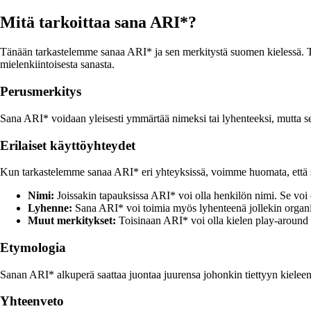
Mitä tarkoittaa sana ARI*?
Tänään tarkastelemme sanaa ARI* ja sen merkitystä suomen kielessä. Tutkim
mielenkiintoisesta sanasta.
Perusmerkitys
Sana ARI* voidaan yleisesti ymmärtää nimeksi tai lyhenteeksi, mutta se v
Erilaiset käyttöyhteydet
Kun tarkastelemme sanaa ARI* eri yhteyksissä, voimme huomata, että se
Nimi:
Joissakin tapauksissa ARI* voi olla henkilön nimi. Se voi 
Lyhenne:
Sana ARI* voi toimia myös lyhenteenä jollekin organisaat
Muut merkitykset:
Toisinaan ARI* voi olla kielen play-around t
Etymologia
Sanan ARI* alkuperä saattaa juontaa juurensa johonkin tiettyyn kieleen, 
Yhteenveto