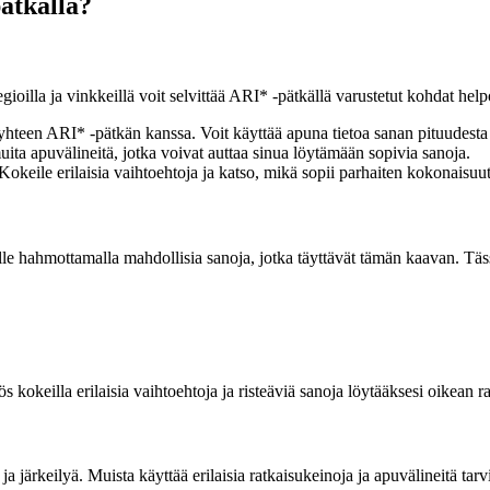
pätkällä?
ategioilla ja vinkkeillä voit selvittää ARI* -pätkällä varustetut kohda
hteen ARI* -pätkän kanssa. Voit käyttää apuna tietoa sanan pituudesta ja 
uita apuvälineitä, jotka voivat auttaa sinua löytämään sopivia sanoja.
okeile erilaisia vaihtoehtoja ja katso, mikä sopii parhaiten kokonaisuu
eelle hahmottamalla mahdollisia sanoja, jotka täyttävät tämän kaavan. T
 kokeilla erilaisia vaihtoehtoja ja risteäviä sanoja löytääksesi oikean r
a järkeilyä. Muista käyttää erilaisia ratkaisukeinoja ja apuvälineitä tarv