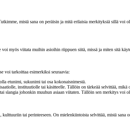
me, mistä sana on peräisin ja mitä erilaisia ​​merkityksiä sillä voi olla
oi myös viitata muihin asioihin riippuen siitä, missä ja miten sitä käyt
 voi tarkoittaa esimerkiksi seuraavia:
olla etunimi, sukunimi tai osa kokonaisnimestä.
iolle, instituutiolle tai käsitteelle. Tällöin on tärkeää selvittää, mikä 
ai slangia johonkin muuhun asiaan viitaten. Tällöin sen merkitys voi ol
kulttuuriin tai perinteeseen. On mielenkiintoista selvittää, mistä sana o