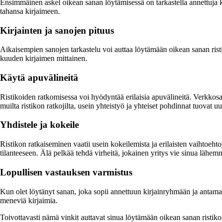
Ensimmäinen askel oikean sanan löytämisessä on tarkastella annettuja kir
tahansa kirjaimeen.
Kirjainten ja sanojen pituus
Aikaisempien sanojen tarkastelu voi auttaa löytämään oikean sanan risti
kuuden kirjaimen mittainen.
Käytä apuvälineitä
Ristikoiden ratkomisessa voi hyödyntää erilaisia apuvälineitä. Verkkos
muilta ristikon ratkojilta, usein yhteistyö ja yhteiset pohdinnat tuova
Yhdistele ja kokeile
Ristikon ratkaiseminen vaatii usein kokeilemista ja erilaisten vaihtoeht
tilanteeseen. Älä pelkää tehdä virheitä, jokainen yritys vie sinua lähem
Lopullisen vastauksen varmistus
Kun olet löytänyt sanan, joka sopii annettuun kirjainryhmään ja antamaasi
meneviä kirjaimia.
Toivottavasti nämä vinkit auttavat sinua löytämään oikean sanan ristikoi