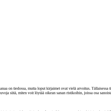
 sanaa on tiedossa, mutta loput kirjaimet ovat vielä arvoitus. Tällaisessa
voja siitä, miten voit löytää oikean sanan ristikoihin, joissa osa sanoi