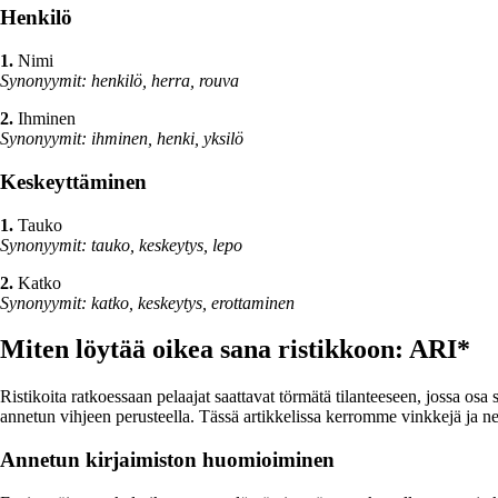
Henkilö
1.
Nimi
Synonyymit: henkilö, herra, rouva
2.
Ihminen
Synonyymit: ihminen, henki, yksilö
Keskeyttäminen
1.
Tauko
Synonyymit: tauko, keskeytys, lepo
2.
Katko
Synonyymit: katko, keskeytys, erottaminen
Miten löytää oikea sana ristikkoon: ARI*
Ristikoita ratkoessaan pelaajat saattavat törmätä tilanteeseen, jossa osa
annetun vihjeen perusteella. Tässä artikkelissa kerromme vinkkejä ja neu
Annetun kirjaimiston huomioiminen