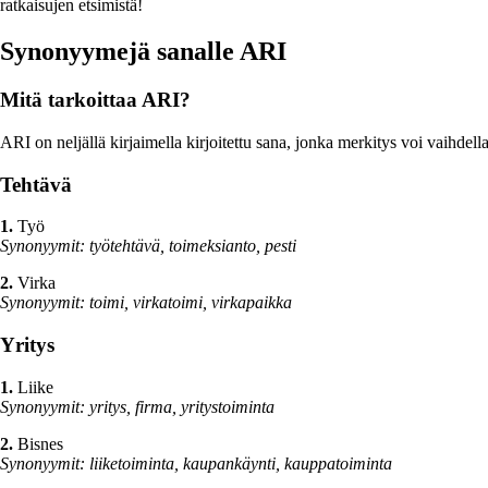
ratkaisujen etsimistä!
Synonyymejä sanalle ARI
Mitä tarkoittaa ARI?
ARI on neljällä kirjaimella kirjoitettu sana, jonka merkitys voi vaihdel
Tehtävä
1.
Työ
Synonyymit: työtehtävä, toimeksianto, pesti
2.
Virka
Synonyymit: toimi, virkatoimi, virkapaikka
Yritys
1.
Liike
Synonyymit: yritys, firma, yritystoiminta
2.
Bisnes
Synonyymit: liiketoiminta, kaupankäynti, kauppatoiminta