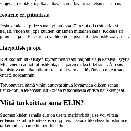
vihjeitä ja vinkkejä, jotka auttavat sinua löytämään etsimäsi sanan.
Kokeile eri pituuksia
Joskus ratkaisu piilee sanan pituudessa. Elin voi olla esimerkiksi
neljän, viiden tai jopa kuuden kirjaimen mittainen sana. Kokeile eri
pituuksia ja harkitse, mikä vaihtoehto sopisi parhaiten ristikkoa varten.
Harjoittele ja opi
Ristikkoihin ratkaisujen löytäminen vaatii harjoitusta ja kärsivällisyyttä.
Mitä enemmän ratkot ristikoita, sitä paremmaksi tulet siinä. Älä siis
lannistu vaan jatka ratkomista ja opit varmasti löytämään oikeat sanat
entistä nopeammin.
Toivottavasti nämä vinkit auttavat sinua löytämään oikean sanan
ristikkoon ja tekemään ristikoiden ratkomisesta entistä hauskempaa!
Mitä tarkoittaa sana ELIN?
Suomen kielen sanalla elin on useita merkityksiä ja se voi viitata
erilaisiin asioihin kontekstista riippuen. Tässä artikkelissa tutustumme
tarkemmin sanan elin merkityksiin.