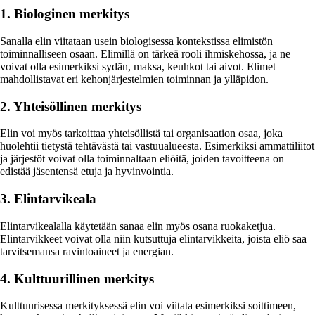
1. Biologinen merkitys
Sanalla elin viitataan usein biologisessa kontekstissa elimistön
toiminnalliseen osaan. Elimillä on tärkeä rooli ihmiskehossa, ja ne
voivat olla esimerkiksi sydän, maksa, keuhkot tai aivot. Elimet
mahdollistavat eri kehonjärjestelmien toiminnan ja ylläpidon.
2. Yhteisöllinen merkitys
Elin voi myös tarkoittaa yhteisöllistä tai organisaation osaa, joka
huolehtii tietystä tehtävästä tai vastuualueesta. Esimerkiksi ammattiliitot
ja järjestöt voivat olla toiminnaltaan eliöitä, joiden tavoitteena on
edistää jäsentensä etuja ja hyvinvointia.
3. Elintarvikeala
Elintarvikealalla käytetään sanaa elin myös osana ruokaketjua.
Elintarvikkeet voivat olla niin kutsuttuja elintarvikkeita, joista eliö saa
tarvitsemansa ravintoaineet ja energian.
4. Kulttuurillinen merkitys
Kulttuurisessa merkityksessä elin voi viitata esimerkiksi soittimeen,