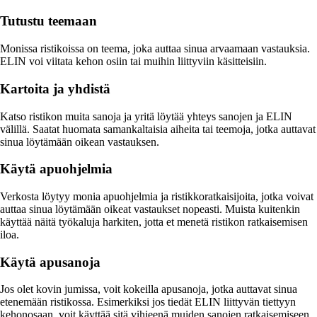
Tutustu teemaan
Monissa ristikoissa on teema, joka auttaa sinua arvaamaan vastauksia.
ELIN voi viitata kehon osiin tai muihin liittyviin käsitteisiin.
Kartoita ja yhdistä
Katso ristikon muita sanoja ja yritä löytää yhteys sanojen ja ELIN
välillä. Saatat huomata samankaltaisia aiheita tai teemoja, jotka auttavat
sinua löytämään oikean vastauksen.
Käytä apuohjelmia
Verkosta löytyy monia apuohjelmia ja ristikkoratkaisijoita, jotka voivat
auttaa sinua löytämään oikeat vastaukset nopeasti. Muista kuitenkin
käyttää näitä työkaluja harkiten, jotta et menetä ristikon ratkaisemisen
iloa.
Käytä apusanoja
Jos olet kovin jumissa, voit kokeilla apusanoja, jotka auttavat sinua
etenemään ristikossa. Esimerkiksi jos tiedät ELIN liittyvän tiettyyn
kehonosaan, voit käyttää sitä vihjeenä muiden sanojen ratkaisemiseen.