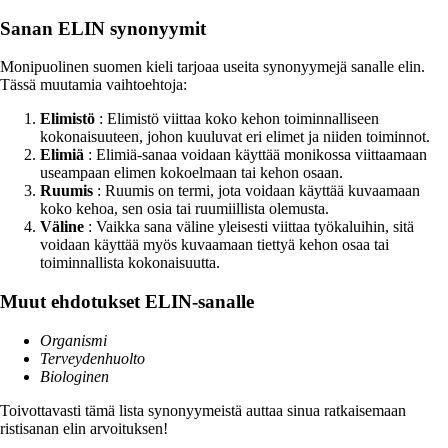
Sanan ELIN synonyymit
Monipuolinen suomen kieli tarjoaa useita synonyymejä sanalle elin.
Tässä muutamia vaihtoehtoja:
Elimistö
: Elimistö viittaa koko kehon toiminnalliseen
kokonaisuuteen, johon kuuluvat eri elimet ja niiden toiminnot.
Elimiä
: Elimiä-sanaa voidaan käyttää monikossa viittaamaan
useampaan elimen kokoelmaan tai kehon osaan.
Ruumis
: Ruumis on termi, jota voidaan käyttää kuvaamaan
koko kehoa, sen osia tai ruumiillista olemusta.
Väline
: Vaikka sana väline yleisesti viittaa työkaluihin, sitä
voidaan käyttää myös kuvaamaan tiettyä kehon osaa tai
toiminnallista kokonaisuutta.
Muut ehdotukset ELIN-sanalle
Organismi
Terveydenhuolto
Biologinen
Toivottavasti tämä lista synonyymeistä auttaa sinua ratkaisemaan
ristisanan elin arvoituksen!