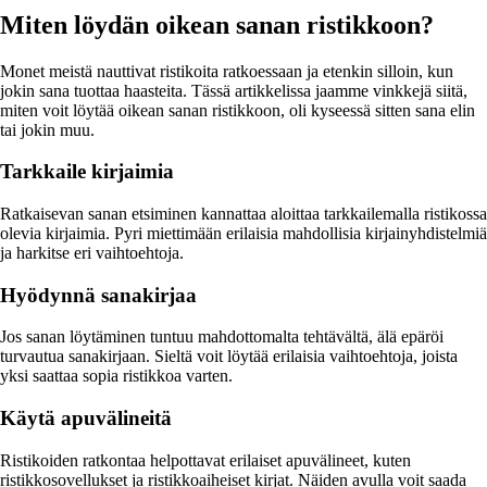
Miten löydän oikean sanan ristikkoon?
Monet meistä nauttivat ristikoita ratkoessaan ja etenkin silloin, kun
jokin sana tuottaa haasteita. Tässä artikkelissa jaamme vinkkejä siitä,
miten voit löytää oikean sanan ristikkoon, oli kyseessä sitten sana elin
tai jokin muu.
Tarkkaile kirjaimia
Ratkaisevan sanan etsiminen kannattaa aloittaa tarkkailemalla ristikossa
olevia kirjaimia. Pyri miettimään erilaisia mahdollisia kirjainyhdistelmiä
ja harkitse eri vaihtoehtoja.
Hyödynnä sanakirjaa
Jos sanan löytäminen tuntuu mahdottomalta tehtävältä, älä epäröi
turvautua sanakirjaan. Sieltä voit löytää erilaisia vaihtoehtoja, joista
yksi saattaa sopia ristikkoa varten.
Käytä apuvälineitä
Ristikoiden ratkontaa helpottavat erilaiset apuvälineet, kuten
ristikkosovellukset ja ristikkoaiheiset kirjat. Näiden avulla voit saada