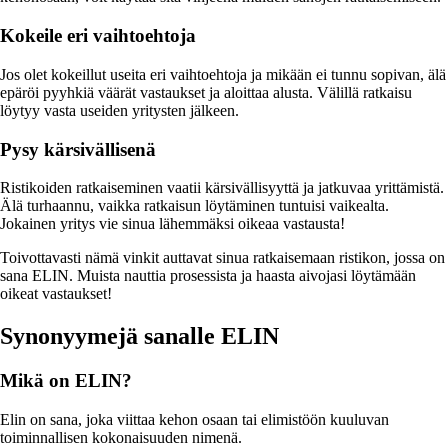
Kokeile eri vaihtoehtoja
Jos olet kokeillut useita eri vaihtoehtoja ja mikään ei tunnu sopivan, älä
epäröi pyyhkiä väärät vastaukset ja aloittaa alusta. Välillä ratkaisu
löytyy vasta useiden yritysten jälkeen.
Pysy kärsivällisenä
Ristikoiden ratkaiseminen vaatii kärsivällisyyttä ja jatkuvaa yrittämistä.
Älä turhaannu, vaikka ratkaisun löytäminen tuntuisi vaikealta.
Jokainen yritys vie sinua lähemmäksi oikeaa vastausta!
Toivottavasti nämä vinkit auttavat sinua ratkaisemaan ristikon, jossa on
sana ELIN. Muista nauttia prosessista ja haasta aivojasi löytämään
oikeat vastaukset!
Synonyymejä sanalle ELIN
Mikä on ELIN?
Elin on sana, joka viittaa kehon osaan tai elimistöön kuuluvan
toiminnallisen kokonaisuuden nimenä.