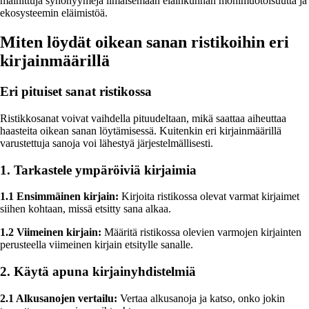
mainittuja synonyymejä ilmaisemaan eläinkunnan monimuotoisuutta ja
ekosysteemin eläimistöä.
Miten löydät oikean sanan ristikoihin eri
kirjainmäärillä
Eri pituiset sanat ristikossa
Ristikkosanat voivat vaihdella pituudeltaan, mikä saattaa aiheuttaa
haasteita oikean sanan löytämisessä. Kuitenkin eri kirjainmäärillä
varustettuja sanoja voi lähestyä järjestelmällisesti.
1. Tarkastele ympäröiviä kirjaimia
1.1 Ensimmäinen kirjain:
Kirjoita ristikossa olevat varmat kirjaimet
siihen kohtaan, missä etsitty sana alkaa.
1.2 Viimeinen kirjain:
Määritä ristikossa olevien varmojen kirjainten
perusteella viimeinen kirjain etsitylle sanalle.
2. Käytä apuna kirjainyhdistelmiä
2.1 Alkusanojen vertailu:
Vertaa alkusanoja ja katso, onko jokin