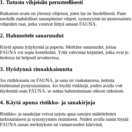
1. Tutustu vihjeisiin perusteellisesti
Ratkaisun avain on yleensä vihjeissä, joten lue ne huolellisesti. Pane
merkille mahdolliset sananpituiset vihjeet, synonyymit tai moniosaisten
vihjeiden osat, jotka voisivat liittyä sanaan FAUNA.
2. Hahmottele sanaruudut
Käytä apuna lyijykynää ja paperia. Merkitse sanaruudut, joissa
FAUNA voi sopia kontekstiin. Yritä vahvistaa kirjaimet, jotka ovat jo
tiedossa tai helposti arvattavissa.
3. Hyödynnä rinnakkaisuutta
Jos ristikkosana on FAUNA, ja sana on vaakatasossa, tarkista
ristiinsanat pystysuunnassa. Jos löydät vinkkejä, joiden avulla voit
täydentää osan FAUNA, se auttaa hahmottamaan oikean ratkaisun.
4. Käytä apuna ristikko- ja sanakirjoja
Ristikko- ja sanakirjat voivat tarjota apua sanojen määritelmien
tarkistamiseen ja synonyymien etsimiseen. Niiden avulla saatat löytää
FAUNA-sanan merkityksen tai vastaavuuden kätevästi.