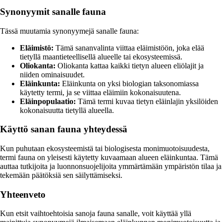
Synonyymit sanalle fauna
Tässä muutamia synonyymejä sanalle fauna:
Eläimistö:
Tämä sananvalinta viittaa eläimistöön, joka elää
tietyllä maantieteellisellä alueelle tai ekosysteemissä.
Oliokanta:
Oliokanta kattaa kaikki tietyn alueen eliölajit ja
niiden ominaisuudet.
Eläinkunta:
Eläinkunta on yksi biologian taksonomiassa
käytetty termi, ja se viittaa eläimiin kokonaisuutena.
Eläinpopulaatio:
Tämä termi kuvaa tietyn eläinlajin yksilöiden
kokonaisuutta tietyllä alueella.
Käyttö sanan fauna yhteydessä
Kun puhutaan ekosysteemistä tai biologisesta monimuotoisuudesta,
termi fauna on yleisesti käytetty kuvaamaan alueen eläinkuntaa. Tämä
auttaa tutkijoita ja luonnonsuojelijoita ymmärtämään ympäristön tilaa ja
tekemään päätöksiä sen säilyttämiseksi.
Yhteenveto
Kun etsit vaihtoehtoisia sanoja fauna sanalle, voit käyttää yllä