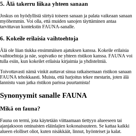
5. Älä takerru liikaa yhteen sanaan
Joskus on hyödyllistä siirtyä toiseen sanaan ja palata vaikeaan sanaan
myöhemmin. Voi olla, että muiden sanojen täyttäminen antaa
tarvittavan kontekstin FAUNA-sanalle.
6. Kokeile erilaisia vaihtoehtoja
Älä ole liian tiukka ensimmäisen ajatuksen kanssa. Kokeile erilaisia
vaihtoehtoja ja näe, sopivatko ne yhteen ristikon kanssa. FAUNA voi
tulla esiin, kun kokeilet erilaisia kirjaimia ja yhdistelmiä.
Toivottavasti nämä vinkit auttavat sinua ratkaisemaan ristikon sanaan
FAUNA tehokkaasti. Muista, että harjoitus tekee mestarin, joten älä
lannistu vaan jatka ristikon parissa puurtamista!
Synonyymit sanalle FAUNA
Mikä on fauna?
Fauna on termi, jota käytetään viittaamaan tiettyyn alueeseen tai
ajanjaksoon ominaisten eläinlajien kokonaisuuteen. Se kattaa kaikki
alueen elolliset oliot, kuten nisäkkäät, linnut, hyönteiset ja kalat.