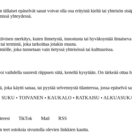
laiset epäselvät sanat voivat olla osa erityistä kieltä tai yhteisön sisäp
 missä yhteydessä.
tiivinen merkitys, kuten ihmetystä, innostusta tai hyväksyntää ilmaiseva
tai termistä, joka tarkoittaa jotakin muuta.
miölle, joka tunnetaan vain tietyssä yhteisössä tai kulttuurissa.
 vaihdella suuresti riippuen siitä, keneltä kysytään. On tärkeää ottaa
, joka käytti sanaa, tai pyytää selvennystä tilanteessa, jossa epäselvä sa
•
SUKU
•
TOIVANEN
•
KAUKALO
•
RATKAISU
•
ALKUASUK
terest
TikTok
Mail
RSS
eet ostoksia sivustolla olevien linkkien kautta.