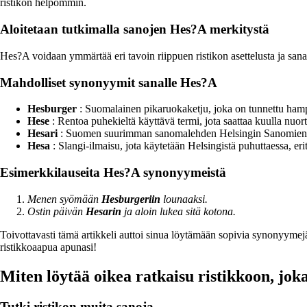
ristikon helpommin.
Aloitetaan tutkimalla sanojen Hes?A merkitystä
Hes?A voidaan ymmärtää eri tavoin riippuen ristikon asettelusta ja sanan
Mahdolliset synonyymit sanalle Hes?A
Hesburger
: Suomalainen pikaruokaketju, joka on tunnettu hampur
Hese
: Rentoa puhekieltä käyttävä termi, jota saattaa kuulla nuo
Hesari
: Suomen suurimman sanomalehden Helsingin Sanomien lem
Hesa
: Slangi-ilmaisu, jota käytetään Helsingistä puhuttaessa, eri
Esimerkkilauseita Hes?A synonyymeistä
Menen syömään
Hesburgeriin
lounaaksi.
Ostin päivän
Hesarin
ja aloin lukea sitä kotona.
Toivottavasti tämä artikkeli auttoi sinua löytämään sopivia synonyymejä
ristikkoaapua apunasi!
Miten löytää oikea ratkaisu ristikkoon, jok
Tutki ristikon muita sanoja