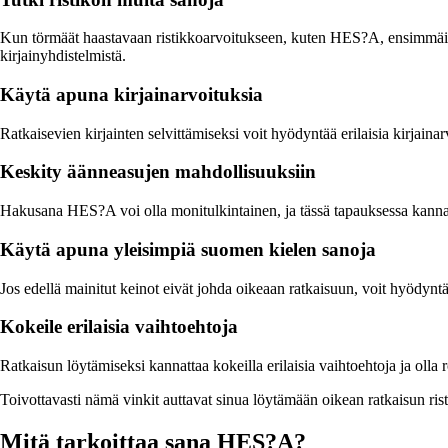
Kun törmäät haastavaan ristikkoarvoitukseen, kuten HES?A, ensimmäinen a
kirjainyhdistelmistä.
Käytä apuna kirjainarvoituksia
Ratkaisevien kirjainten selvittämiseksi voit hyödyntää erilaisia kirjainar
Keskity äänneasujen mahdollisuuksiin
Hakusana HES?A voi olla monitulkintainen, ja tässä tapauksessa kannatt
Käytä apuna yleisimpiä suomen kielen sanoja
Jos edellä mainitut keinot eivät johda oikeaan ratkaisuun, voit hyödynt
Kokeile erilaisia vaihtoehtoja
Ratkaisun löytämiseksi kannattaa kokeilla erilaisia vaihtoehtoja ja olla r
Toivottavasti nämä vinkit auttavat sinua löytämään oikean ratkaisun rist
Mitä tarkoittaa sana HES?A?