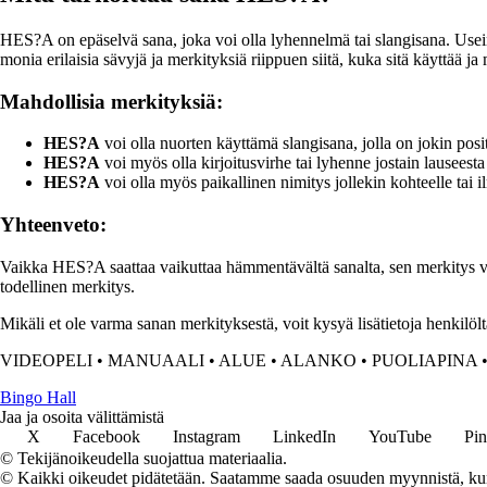
HES?A on epäselvä sana, joka voi olla lyhennelmä tai slangisana. Usein täl
monia erilaisia sävyjä ja merkityksiä riippuen siitä, kuka sitä käyttää ja
Mahdollisia merkityksiä:
HES?A
voi olla nuorten käyttämä slangisana, jolla on jokin posi
HES?A
voi myös olla kirjoitusvirhe tai lyhenne jostain lauseesta 
HES?A
voi olla myös paikallinen nimitys jollekin kohteelle tai il
Yhteenveto:
Vaikka HES?A saattaa vaikuttaa hämmentävältä sanalta, sen merkitys voi
todellinen merkitys.
Mikäli et ole varma sanan merkityksestä, voit kysyä lisätietoja henkilöltä
VIDEOPELI
•
MANUAALI
•
ALUE
•
ALANKO
•
PUOLIAPINA
Bingo Hall
Jaa ja osoita välittämistä
X
Facebook
Instagram
LinkedIn
YouTube
Pin
© Tekijänoikeudella suojattua materiaalia.
© Kaikki oikeudet pidätetään. Saatamme saada osuuden myynnistä, kun t