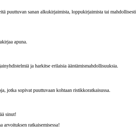
ä puuttuvan sanan alkukirjaimista, loppukirjaimista tai mahdollisesti
nakirjaa apuna.
inyhdistelmiä ja harkitse erilaisia ääntämismahdollisuuksia.
a, jotka sopivat puuttuvaan kohtaan ristikkoratkaisussa.
ää sinut!
aa arvoituksen ratkaisemisessa!