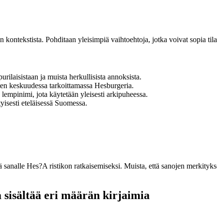
 kontekstista. Pohditaan yleisimpiä vaihtoehtoja, jotka voivat sopia tila
ilaisistaan ja muista herkullisista annoksista.
rten keskuudessa tarkoittamassa Hesburgeria.
pinimi, jota käytetään yleisesti arkipuheessa.
tyisesti eteläisessä Suomessa.
 sanalle Hes?A ristikon ratkaisemiseksi. Muista, että sanojen merkitykse
a sisältää eri määrän kirjaimia