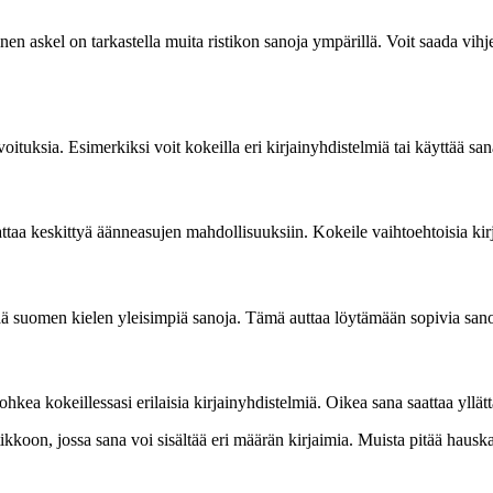
skel on tarkastella muita ristikon sanoja ympärillä. Voit saada vihjeit
voituksia. Esimerkiksi voit kokeilla eri kirjainyhdistelmiä tai käyttää sa
aa keskittyä äänneasujen mahdollisuuksiin. Kokeile vaihtoehtoisia kirja
ää suomen kielen yleisimpiä sanoja. Tämä auttaa löytämään sopivia sanoj
ohkea kokeillessasi erilaisia kirjainyhdistelmiä. Oikea sana saattaa yllätt
ikkoon, jossa sana voi sisältää eri määrän kirjaimia. Muista pitää hausk