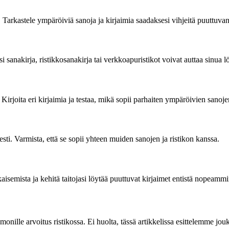
 Tarkastele ympäröiviä sanoja ja kirjaimia saadaksesi vihjeitä puuttuvan
ksi sanakirja, ristikkosanakirja tai verkkoapuristikot voivat auttaa sin
Kirjoita eri kirjaimia ja testaa, mikä sopii parhaiten ympäröivien sanoje
esti. Varmista, että se sopii yhteen muiden sanojen ja ristikon kanssa.
atkaisemista ja kehitä taitojasi löytää puuttuvat kirjaimet entistä nopeam
 monille arvoitus ristikossa. Ei huolta, tässä artikkelissa esittelemme