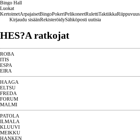
Bingo Hall
Luokat
Kertoimet
Arpajaiset
Bingo
Pokeri
Pelikoneet
Ruletti
Taktiikka
Riippuvuus
Kirjaudu sisään
Rekisteröidy
Sähköposti uutisia
HES?A ratkojat
ROBA
ITIS
ESPA
EIRA
HAAGA
ELTSU
FREDA
FORUM
MALMI
PATOLA
ILMALA
KLUUVI
MEIKKU
HANKEN