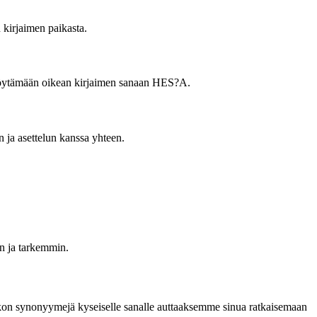
 kirjaimen paikasta.
ua löytämään oikean kirjaimen sanaan HES?A.
n ja asettelun kanssa yhteen.
min ja tarkemmin.
 joukon synonyymejä kyseiselle sanalle auttaaksemme sinua ratkaisemaan