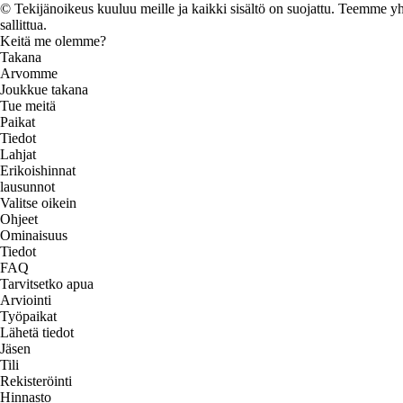
© Tekijänoikeus kuuluu meille ja kaikki sisältö on suojattu. Teemme yht
sallittua.
Keitä me olemme?
Takana
Arvomme
Joukkue takana
Tue meitä
Paikat
Tiedot
Lahjat
Erikoishinnat
lausunnot
Valitse oikein
Ohjeet
Ominaisuus
Tiedot
FAQ
Tarvitsetko apua
Arviointi
Työpaikat
Lähetä tiedot
Jäsen
Tili
Rekisteröinti
Hinnasto