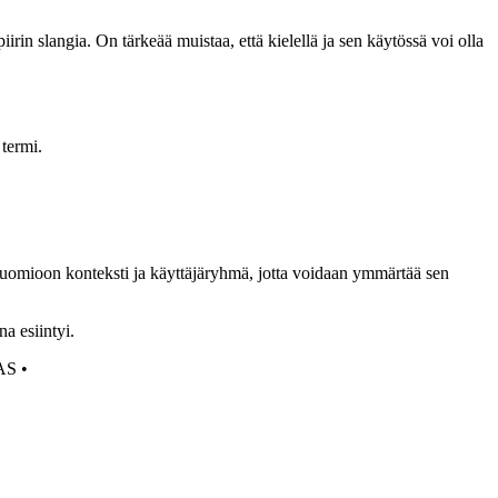
iirin slangia. On tärkeää muistaa, että kielellä ja sen käytössä voi olla
 termi.
 huomioon konteksti ja käyttäjäryhmä, jotta voidaan ymmärtää sen
na esiintyi.
AS
•