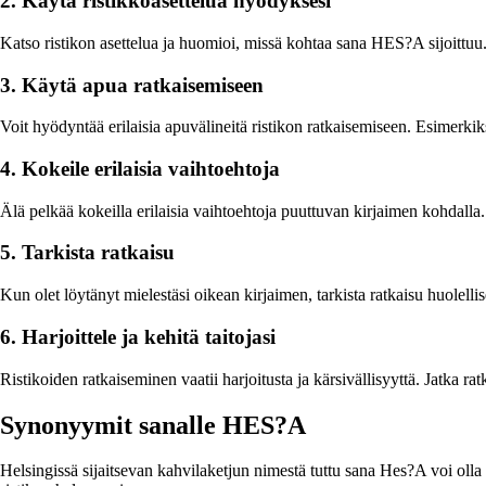
2. Käytä ristikkoasettelua hyödyksesi
Katso ristikon asettelua ja huomioi, missä kohtaa sana HES?A sijoittuu.
3. Käytä apua ratkaisemiseen
Voit hyödyntää erilaisia apuvälineitä ristikon ratkaisemiseen. Esimerki
4. Kokeile erilaisia vaihtoehtoja
Älä pelkää kokeilla erilaisia vaihtoehtoja puuttuvan kirjaimen kohdalla. 
5. Tarkista ratkaisu
Kun olet löytänyt mielestäsi oikean kirjaimen, tarkista ratkaisu huolellis
6. Harjoittele ja kehitä taitojasi
Ristikoiden ratkaiseminen vaatii harjoitusta ja kärsivällisyyttä. Jatka r
Synonyymit sanalle HES?A
Helsingissä sijaitsevan kahvilaketjun nimestä tuttu sana Hes?A voi olla