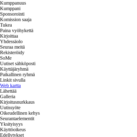
Kumppanuus
Kumppani
Sponsorointi
Komission saaja
Tukea
Paina vyöhykettä
Kirjoittaa
Yhdessäolo
Seuraa meitä
Rekisteröidy
SoMe
Uutiset sähköposti
Käyttäjäryhmä
Paikallinen ryhmä
Linkit sivulla
Web kartta
Lähettää
Galleria
Kirjoitusnurkkaus
Uutissyöte
Oikeudellinen kehys
Seurantaelementit
Yksityisyys
Käyttöoikeus
Edellytykset