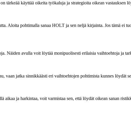
n tärkeää käyttää oikeita työkaluja ja strategioita oikean vastauksen lö
tta. Aloita pohtimalla sanaa HOLT ja sen neljä kirjainta. Jos tämä ei tu
ja. Näiden avulla voit löytää monipuolisesti erilaisia vaihtoehtoja ja ta
nu, vaan jatka sinnikkäästi eri vaihtoehtojen pohtimista kunnes löydät s
ä aikaa ja harkintaa, voit varmistaa sen, että löydät oikean sanan rist