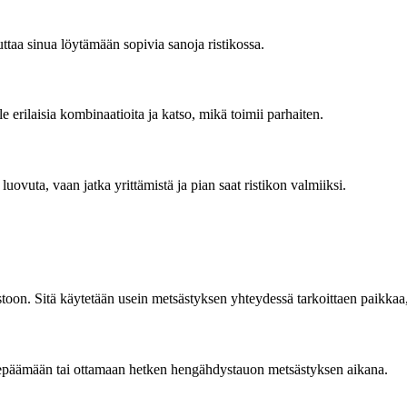
ttaa sinua löytämään sopivia sanoja ristikossa.
e erilaisia kombinaatioita ja katso, mikä toimii parhaiten.
luovuta, vaan jatka yrittämistä ja pian saat ristikon valmiiksi.
oon. Sitä käytetään usein metsästyksen yhteydessä tarkoittaen paikkaa
 lepäämään tai ottamaan hetken hengähdystauon metsästyksen aikana.