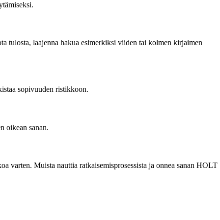
ytämiseksi.
ota tulosta, laajenna hakua esimerkiksi viiden tai kolmen kirjaimen
rkistaa sopivuuden ristikkoon.
en oikean sanan.
ikkoa varten. Muista nauttia ratkaisemisprosessista ja onnea sanan HOLT