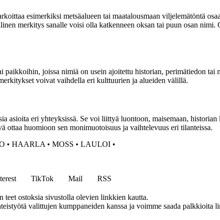
arkoittaa esimerkiksi metsäalueen tai maatalousmaan viljelemätöntä osaa,
inen merkitys sanalle voisi olla katkenneen oksan tai puun osan nimi. On
i paikkoihin, joissa nimiä on usein ajoitettu historian, perimätiedon tai
erkitykset voivat vaihdella eri kulttuurien ja alueiden välillä.
a asioita eri yhteyksissä. Se voi liittyä luontoon, maisemaan, historia
hyvä ottaa huomioon sen monimuotoisuus ja vaihtelevuus eri tilanteissa.
O
•
HAARLA
•
MOSS
•
LAULOI
•
terest
TikTok
Mail
RSS
eet ostoksia sivustolla olevien linkkien kautta.
eistyötä valittujen kumppaneiden kanssa ja voimme saada palkkioita link