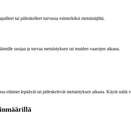
leet tai piileskelleet turvassa esimerkiksi metsästäjiltä.
imille suojaa ja turvaa metsästyksen tai muiden vaarojen aikana.
läimet lepäävät tai piileskelevät metsästyksen aikana. Käytä näitä vai
ainmäärillä