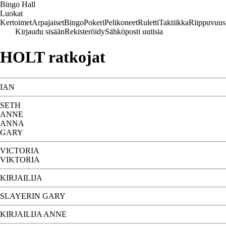
Bingo Hall
Luokat
Kertoimet
Arpajaiset
Bingo
Pokeri
Pelikoneet
Ruletti
Taktiikka
Riippuvuus
Kirjaudu sisään
Rekisteröidy
Sähköposti uutisia
HOLT ratkojat
IAN
SETH
ANNE
ANNA
GARY
VICTORIA
VIKTORIA
KIRJAILIJA
SLAYERIN GARY
KIRJAILIJA ANNE