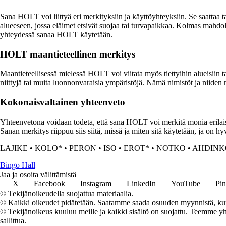
Sana HOLT voi liittyä eri merkityksiin ja käyttöyhteyksiin. Se saattaa t
alueeseen, jossa eläimet etsivät suojaa tai turvapaikkaa. Kolmas mahdoll
yhteydessä sanaa HOLT käytetään.
HOLT maantieteellinen merkitys
Maantieteellisessä mielessä HOLT voi viitata myös tiettyihin alueisiin ta
niittyjä tai muita luonnonvaraisia ympäristöjä. Nämä nimistöt ja niiden m
Kokonaisvaltainen yhteenveto
Yhteenvetona voidaan todeta, että sana HOLT voi merkitä monia erilaisi
Sanan merkitys riippuu siis siitä, missä ja miten sitä käytetään, ja on 
LAJIKE
•
KOLO*
•
PERON
•
ISO
•
EROT*
•
NOTKO
•
AHDINK
Bingo Hall
Jaa ja osoita välittämistä
X
Facebook
Instagram
LinkedIn
YouTube
Pin
© Tekijänoikeudella suojattua materiaalia.
© Kaikki oikeudet pidätetään. Saatamme saada osuuden myynnistä, kun t
© Tekijänoikeus kuuluu meille ja kaikki sisältö on suojattu. Teemme yht
sallittua.