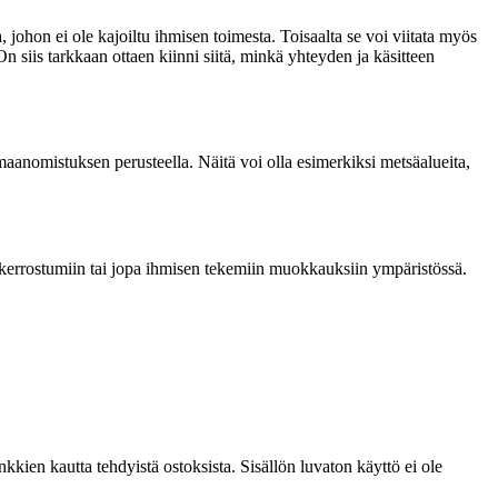
 johon ei ole kajoiltu ihmisen toimesta. Toisaalta se voi viitata myös
 siis tarkkaan ottaen kiinni siitä, minkä yhteyden ja käsitteen
 maanomistuksen perusteella. Näitä voi olla esimerkiksi metsäalueita,
n kerrostumiin tai jopa ihmisen tekemiin muokkauksiin ympäristössä.
kien kautta tehdyistä ostoksista. Sisällön luvaton käyttö ei ole