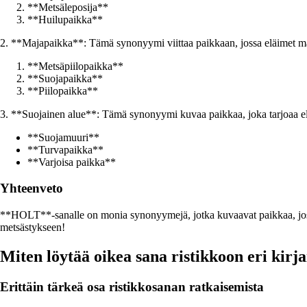
**Metsäleposija**
**Huilupaikka**
2. **Majapaikka**: Tämä synonyymi viittaa paikkaan, jossa eläimet majail
**Metsäpiilopaikka**
**Suojapaikka**
**Piilopaikka**
3. **Suojainen alue**: Tämä synonyymi kuvaa paikkaa, joka tarjoaa elä
**Suojamuuri**
**Turvapaikka**
**Varjoisa paikka**
Yhteenveto
**HOLT**-sanalle on monia synonyymejä, jotka kuvaavat paikkaa, jossa e
metsästykseen!
Miten löytää oikea sana ristikkoon eri kirj
Erittäin tärkeä osa ristikkosanan ratkaisemista