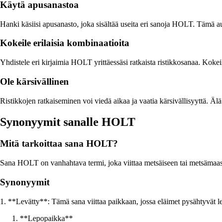
Käytä apusanastoa
Hanki käsiisi apusanasto, joka sisältää useita eri sanoja HOLT. Tämä au
Kokeile erilaisia kombinaatioita
Yhdistele eri kirjaimia HOLT yrittäessäsi ratkaista ristikkosanaa. Kokeil
Ole kärsivällinen
Ristikkojen ratkaiseminen voi viedä aikaa ja vaatia kärsivällisyyttä. Älä 
Synonyymit sanalle HOLT
Mitä tarkoittaa sana HOLT?
Sana HOLT on vanhahtava termi, joka viittaa metsäiseen tai metsämaast
Synonyymit
1. **Levätty**: Tämä sana viittaa paikkaan, jossa eläimet pysähtyvät
**Lepopaikka**