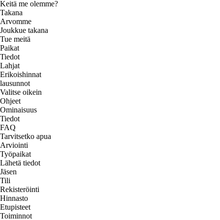
Keitä me olemme?
Takana
Arvomme
Joukkue takana
Tue meitä
Paikat
Tiedot
Lahjat
Erikoishinnat
lausunnot
Valitse oikein
Ohjeet
Ominaisuus
Tiedot
FAQ
Tarvitsetko apua
Arviointi
Työpaikat
Lähetä tiedot
Jäsen
Tili
Rekisteröinti
Hinnasto
Etupisteet
Toiminnot