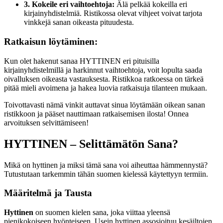
3. Kokeile eri vaihtoehtoja:
Älä pelkää kokeilla eri
kirjainyhdistelmiä. Ristikossa olevat vihjeet voivat tarjota
vinkkejä sanan oikeasta pituudesta.
Ratkaisun löytäminen:
Kun olet hakenut sanaa HYTTINEN eri pituisilla
kirjainyhdistelmillä ja harkinnut vaihtoehtoja, voit lopulta saada
oivalluksen oikeasta vastauksesta. Ristikkoa ratkoessa on tärkeä
pitää mieli avoimena ja hakea luovia ratkaisuja tilanteen mukaan.
Toivottavasti nämä vinkit auttavat sinua löytämään oikean sanan
ristikkoon ja pääset nauttimaan ratkaisemisen ilosta! Onnea
arvoituksen selvittämiseen!
HYTTINEN – Selittämätön Sana?
Mikä on hyttinen ja miksi tämä sana voi aiheuttaa hämmennystä?
Tutustutaan tarkemmin tähän suomen kielessä käytettyyn termiin.
Määritelmä ja Tausta
Hyttinen
on suomen kielen sana, joka viittaa yleensä
pienikokoiseen hyönteiseen. Usein hyttinen assosioituu kesäiltojen