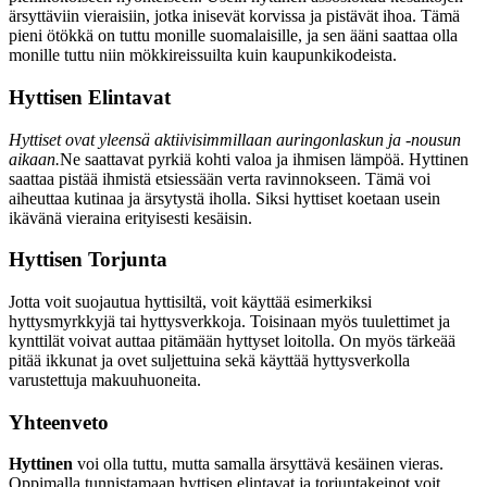
ärsyttäviin vieraisiin, jotka inisevät korvissa ja pistävät ihoa. Tämä
pieni ötökkä on tuttu monille suomalaisille, ja sen ääni saattaa olla
monille tuttu niin mökkireissuilta kuin kaupunkikodeista.
Hyttisen Elintavat
Hyttiset ovat yleensä aktiivisimmillaan auringonlaskun ja -nousun
aikaan.
Ne saattavat pyrkiä kohti valoa ja ihmisen lämpöä. Hyttinen
saattaa pistää ihmistä etsiessään verta ravinnokseen. Tämä voi
aiheuttaa kutinaa ja ärsytystä iholla. Siksi hyttiset koetaan usein
ikävänä vieraina erityisesti kesäisin.
Hyttisen Torjunta
Jotta voit suojautua hyttisiltä, voit käyttää esimerkiksi
hyttysmyrkkyjä tai hyttysverkkoja. Toisinaan myös tuulettimet ja
kynttilät voivat auttaa pitämään hyttyset loitolla. On myös tärkeää
pitää ikkunat ja ovet suljettuina sekä käyttää hyttysverkolla
varustettuja makuuhuoneita.
Yhteenveto
Hyttinen
voi olla tuttu, mutta samalla ärsyttävä kesäinen vieras.
Oppimalla tunnistamaan hyttisen elintavat ja torjuntakeinot voit