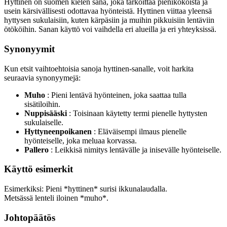
Hyttinen on suomen kielen sana, joka tarkoittaa pienikokoista ja
usein kärsivällisesti odottavaa hyönteistä. Hyttinen viittaa yleensä
hyttysen sukulaisiin, kuten kärpäsiin ja muihin pikkuisiin lentäviin
ötököihin. Sanan käyttö voi vaihdella eri alueilla ja eri yhteyksissä.
Synonyymit
Kun etsit vaihtoehtoisia sanoja hyttinen-sanalle, voit harkita
seuraavia synonyymejä:
Muho
: Pieni lentävä hyönteinen, joka saattaa tulla
sisätiloihin.
Nuppisääski
: Toisinaan käytetty termi pienelle hyttysten
sukulaiselle.
Hyttyneenpoikanen
: Eläväisempi ilmaus pienelle
hyönteiselle, joka meluaa korvassa.
Pallero
: Leikkisä nimitys lentävälle ja inisevälle hyönteiselle.
Käyttö esimerkit
Esimerkiksi: Pieni *hyttinen* surisi ikkunalaudalla.
Metsässä lenteli iloinen *muho*.
Johtopäätös