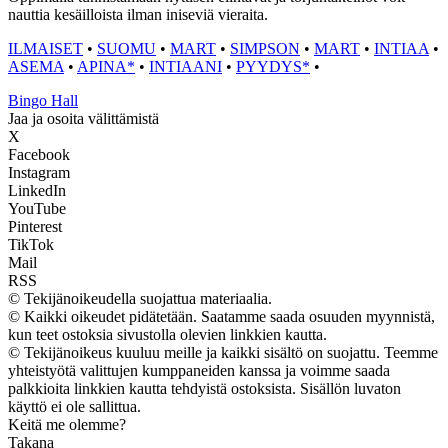
nauttia kesäilloista ilman iniseviä vieraita.
ILMAISET
•
SUOMU
•
MART
•
SIMPSON
•
MART
•
INTIAA
•
ASEMA
•
APINA*
•
INTIAANI
•
PYYDYS*
•
Bingo Hall
Jaa ja osoita välittämistä
X
Facebook
Instagram
LinkedIn
YouTube
Pinterest
TikTok
Mail
RSS
© Tekijänoikeudella suojattua materiaalia.
© Kaikki oikeudet pidätetään. Saatamme saada osuuden myynnistä,
kun teet ostoksia sivustolla olevien linkkien kautta.
© Tekijänoikeus kuuluu meille ja kaikki sisältö on suojattu. Teemme
yhteistyötä valittujen kumppaneiden kanssa ja voimme saada
palkkioita linkkien kautta tehdyistä ostoksista. Sisällön luvaton
käyttö ei ole sallittua.
Keitä me olemme?
Takana