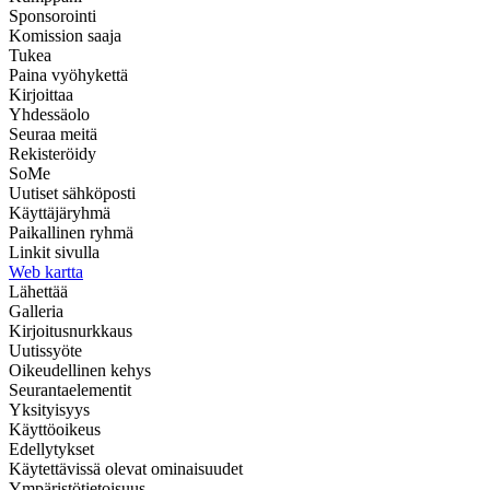
Sponsorointi
Komission saaja
Tukea
Paina vyöhykettä
Kirjoittaa
Yhdessäolo
Seuraa meitä
Rekisteröidy
SoMe
Uutiset sähköposti
Käyttäjäryhmä
Paikallinen ryhmä
Linkit sivulla
Web kartta
Lähettää
Galleria
Kirjoitusnurkkaus
Uutissyöte
Oikeudellinen kehys
Seurantaelementit
Yksityisyys
Käyttöoikeus
Edellytykset
Käytettävissä olevat ominaisuudet
Ympäristötietoisuus