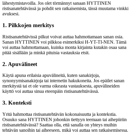
lähestymistavoilla. Jos olet törmännyt sanaan HYTTINEN
ristisanatehtävässä ja pohdit sen ratkaisemista, tässä muutama vinkki
avuksesi.
1. Pilkkojen merkitys
Ristisanatehtävissä pilkut voivat auttaa hahmottamaan sanan osia.
Sanan HYTTINEN voi pilkkoa esimerkiksi H-YT-TI-NEN. Tämä
voi auttaa hahmottamaan, kuinka monta kirjainta kutakin osaa sana
pitää sisällään ja minkä pituisia vastauksia etsit.
2. Apuvälineet
Käytä apuna erilaisia apuvälineitä, kuten sanakirjoja,
synonyymisanakirjoja tai internetin hakukoneita. Jos epäilet sanan
merkitystä tai et ole varma oikeasta vastauksesta, apuvälineiden
käyttö voi auttaa sinua eteenpäin ristisanatehtävässä.
3. Konteksti
Yritä hahmottaa ristisanatehtävän kokonaisuutta ja kontekstia.
Osuuko sana HYTTINEN johonkin tiettyyn teemaan tai aihepiiriin
ristisanatehtävässä? Saattaa olla, että sanalla on yhteys muihin
tehtävän sanoihin tai aiheeseen, mikä voi auttaa sen ratkaisemisessa.