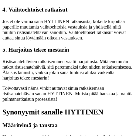
4. Vaihtoehtoiset ratkaisut
Jos et ole varma sana HYTTINEN ratkaisusta, kokeile kirjoittaa
paperille muutamia vaihtoehtoisia vastauksia ja yhdistellä niitä
muihin ristisanatehtävän sanoihin. Vaihtoehtoiset ratkaisut voivat
auttaa sinua löytämään oikean vastauksen.
5. Harjoitus tekee mestarin
Ristisanatehtävien ratkaiseminen vaatii harjoitusta. Mitä enemmän
ratkot ristisanatehtäviä, sitä paremmaksi tulet niiden ratkaisemisessa.
Älä siis lannistu, vaikka jokin sana tuntuisi aluksi vaikealta –
harjoitus tekee mestarin!
Toivottavasti nämä vinkit auttavat sinua ratkaisemaan
ristisanatehtävän sanan HYTTINEN. Muista pitää hauskaa ja nauttia
pulmanratkaisun prosessista!
Synonyymit sanalle HYTTINEN
Määritelmä ja taustaa