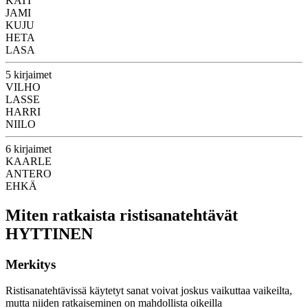
KATI
JAMI
KUJU
HETA
LASA
5 kirjaimet
VILHO
LASSE
HARRI
NIILO
6 kirjaimet
KAARLE
ANTERO
EHKÄ
Miten ratkaista ristisanatehtävät
HYTTINEN
Merkitys
Ristisanatehtävissä käytetyt sanat voivat joskus vaikuttaa vaikeilta,
mutta niiden ratkaiseminen on mahdollista oikeilla