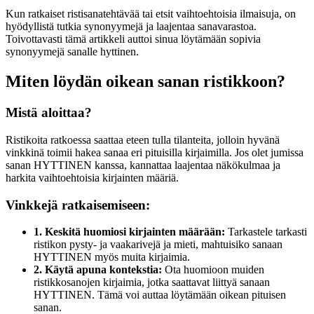
Kun ratkaiset ristisanatehtävää tai etsit vaihtoehtoisia ilmaisuja, on
hyödyllistä tutkia synonyymejä ja laajentaa sanavarastoa.
Toivottavasti tämä artikkeli auttoi sinua löytämään sopivia
synonyymejä sanalle hyttinen.
Miten löydän oikean sanan ristikkoon?
Mistä aloittaa?
Ristikoita ratkoessa saattaa eteen tulla tilanteita, jolloin hyvänä
vinkkinä toimii hakea sanaa eri pituisilla kirjaimilla. Jos olet jumissa
sanan HYTTINEN kanssa, kannattaa laajentaa näkökulmaa ja
harkita vaihtoehtoisia kirjainten määriä.
Vinkkejä ratkaisemiseen:
1. Keskitä huomiosi kirjainten määrään:
Tarkastele tarkasti
ristikon pysty- ja vaakarivejä ja mieti, mahtuisiko sanaan
HYTTINEN myös muita kirjaimia.
2. Käytä apuna kontekstia:
Ota huomioon muiden
ristikkosanojen kirjaimia, jotka saattavat liittyä sanaan
HYTTINEN. Tämä voi auttaa löytämään oikean pituisen
sanan.