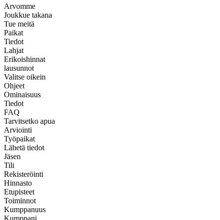
Arvomme
Joukkue takana
Tue meitä
Paikat
Tiedot
Lahjat
Erikoishinnat
lausunnot
Valitse oikein
Ohjeet
Ominaisuus
Tiedot
FAQ
Tarvitsetko apua
Arviointi
Työpaikat
Lähetä tiedot
Jäsen
Tili
Rekisteröinti
Hinnasto
Etupisteet
Toiminnot
Kumppanuus
Kumppani