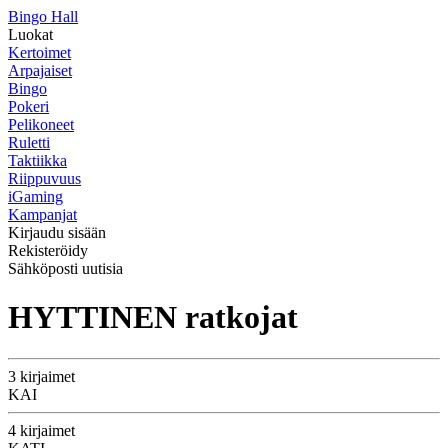
Bingo Hall
Luokat
Kertoimet
Arpajaiset
Bingo
Pokeri
Pelikoneet
Ruletti
Taktiikka
Riippuvuus
iGaming
Kampanjat
Kirjaudu sisään
Rekisteröidy
Sähköposti uutisia
HYTTINEN ratkojat
3 kirjaimet
KAI
4 kirjaimet