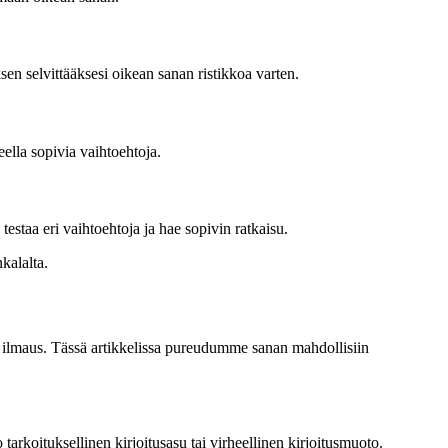
ksen selvittääksesi oikean sanan ristikkoa varten.
eella sopivia vaihtoehtoja.
testaa eri vaihtoehtoja ja hae sopivin ratkaisu.
kalalta.
vä ilmaus. Tässä artikkelissa pureudumme sanan mahdollisiin
tarkoituksellinen kirjoitusasu tai virheellinen kirjoitusmuoto.