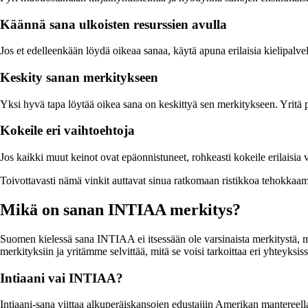
Käännä sana ulkoisten resurssien avulla
Jos et edelleenkään löydä oikeaa sanaa, käytä apuna erilaisia kielipalvel
Keskity sanan merkitykseen
Yksi hyvä tapa löytää oikea sana on keskittyä sen merkitykseen. Yritä po
Kokeile eri vaihtoehtoja
Jos kaikki muut keinot ovat epäonnistuneet, rohkeasti kokeile erilaisia v
Toivottavasti nämä vinkit auttavat sinua ratkomaan ristikkoa tehokkaam
Mikä on sanan INTIAA merkitys?
Suomen kielessä sana INTIAA ei itsessään ole varsinaista merkitystä, mu
merkityksiin ja yritämme selvittää, mitä se voisi tarkoittaa eri yhteyksiss
Intiaani vai INTIAA?
Intiaani-sana viittaa alkuperäiskansojen edustajiin Amerikan mantereella