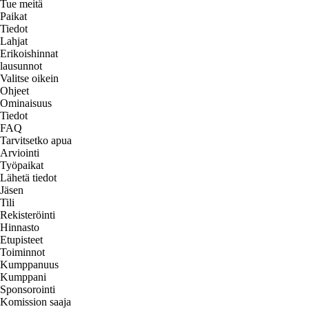
Tue meitä
Paikat
Tiedot
Lahjat
Erikoishinnat
lausunnot
Valitse oikein
Ohjeet
Ominaisuus
Tiedot
FAQ
Tarvitsetko apua
Arviointi
Työpaikat
Lähetä tiedot
Jäsen
Tili
Rekisteröinti
Hinnasto
Etupisteet
Toiminnot
Kumppanuus
Kumppani
Sponsorointi
Komission saaja