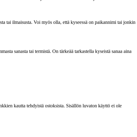
a tai ilmaisusta. Voi myös olla, että kyseessä on paikannimi tai jonkin
masta sanasta tai termistä. On tärkeää tarkastella kyseistä sanaa aina
kien kautta tehdyistä ostoksista. Sisällön luvaton käyttö ei ole