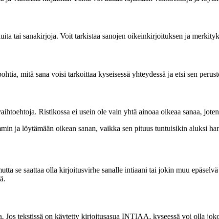
uita tai sanakirjoja. Voit tarkistaa sanojen oikeinkirjoituksen ja merkity
htia, mitä sana voisi tarkoittaa kyseisessä yhteydessä ja etsi sen perust
aihtoehtoja. Ristikossa ei usein ole vain yhtä ainoaa oikeaa sanaa, joten 
min ja löytämään oikean sanan, vaikka sen pituus tuntuisikin aluksi han
tta se saattaa olla kirjoitusvirhe sanalle intiaani tai jokin muu epäsel
ä.
. Jos tekstissä on käytetty kirjoitusasua INTIAA, kyseessä voi olla joko 