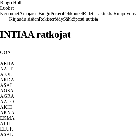
Bingo Hall
Luokat
Kertoimet
Arpajaiset
Bingo
Pokeri
Pelikoneet
Ruletti
Taktiikka
Riippuvuus
Kirjaudu sisään
Rekisteröidy
Sähköposti uutisia
INTIAA ratkojat
GOA
ARHA
AALE
AJOL
ARDA
ASAI
AOSA
AGRA
AALO
AKHI
AKNA
EKMA
ATTI
ELUR
ASAL