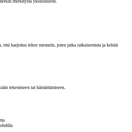
merkin merkitystä yksilöllisesti.
 että harjoitus tekee mestarin, joten jatka ratkaisemista ja kehitä
lvään tekemiseen tai hämärtämiseen.
tta
kohdilla