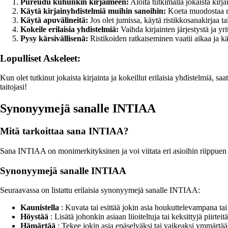
Pureudu kuhunkin kirjaimeen:
Aloita tutkimalla jokaista kirja
Käytä kirjainyhdistelmiä muihin sanoihin:
Koeta muodostaa mu
Käytä apuvälineitä:
Jos olet jumissa, käytä ristikkosanakirjaa t
Kokeile erilaisia ​​yhdistelmiä:
Vaihda kirjainten järjestystä ja yri
Pysy kärsivällisenä:
Ristikoiden ratkaiseminen vaatii aikaa ja kär
Lopulliset Askeleet:
Kun olet tutkinut jokaista kirjainta ja kokeillut erilaisia yhdistelmiä, s
taitojasi!
Synonyymejä sanalle INTIAA
Mitä tarkoittaa sana INTIAA?
Sana INTIAA on monimerkityksinen ja voi viitata eri asioihin riippuen 
Synonyymejä sanalle INTIAA
Seuraavassa on listattu erilaisia synonyymejä sanalle INTIAA:
Kaunistella
: Kuvata tai esittää jokin asia houkuttelevampana tai
Höystää
: Lisätä johonkin asiaan liioiteltuja tai keksittyjä piirt
Hämärtää
: Tekee jokin asia epäselväksi tai vaikeaksi ymmärtää