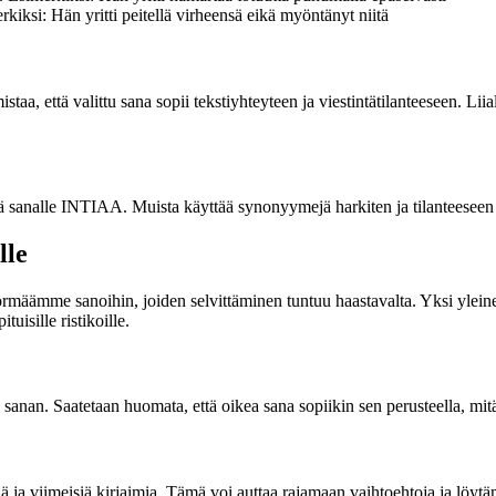
rkiksi: Hän yritti peitellä virheensä eikä myöntänyt niitä
a, että valittu sana sopii tekstiyhteyteen ja viestintätilanteeseen. Lii
ä sanalle INTIAA. Muista käyttää synonyymejä harkiten ja tilanteeseen 
lle
 törmäämme sanoihin, joiden selvittäminen tuntuu haastavalta. Yksi ylein
uisille ristikoille.
sanan. Saatetaan huomata, että oikea sana sopiikin sen perusteella, mitä
ja viimeisiä kirjaimia. Tämä voi auttaa rajamaan vaihtoehtoja ja löyt