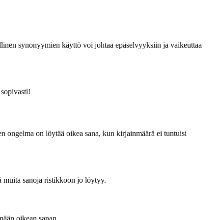
allinen synonyymien käyttö voi johtaa epäselvyyksiin ja vaikeuttaa
sopivasti!
en ongelma on löytää oikea sana, kun kirjainmäärä ei tuntuisi
 muita sanoja ristikkoon jo löytyy.
ämään oikean sanan.