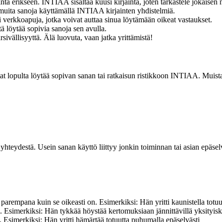
inta erikseen. INTIAA sisältää kuusi kirjainta, joten tarkastele jokaisen 
ita sanoja käyttämällä INTIAA kirjainten yhdistelmiä.
ai verkkoapuja, jotka voivat auttaa sinua löytämään oikeat vastaukset.
tä löytää sopivia sanoja sen avulla.
sivällisyyttä. Älä luovuta, vaan jatka yrittämistä!
aatat lopulta löytää sopivan sanan tai ratkaisun ristikkoon INTIAA. Muista,
yhteydestä. Usein sanan käyttö liittyy jonkin toiminnan tai asian epäse
 parempana kuin se oikeasti on. Esimerkiksi: Hän yritti kaunistella totuu
eitä. Esimerkiksi: Hän tykkää höystää kertomuksiaan jännittävillä yksityis
. Esimerkiksi: Hän yritti hämärtää totuutta puhumalla epäselvästi