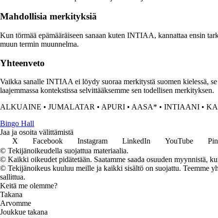
Mahdollisia merkityksiä
Kun törmää epämääräiseen sanaan kuten INTIAA, kannattaa ensin tarkastel
muun termin muunnelma.
Yhteenveto
Vaikka sanalle INTIAA ei löydy suoraa merkitystä suomen kielessä, se voi
laajemmassa kontekstissa selvittääksemme sen todellisen merkityksen.
ALKUAINE
•
JUMALATAR
•
APURI
•
AASA*
•
INTIAANI
•
KA
Bingo Hall
Jaa ja osoita välittämistä
X
Facebook
Instagram
LinkedIn
YouTube
Pin
© Tekijänoikeudella suojattua materiaalia.
© Kaikki oikeudet pidätetään. Saatamme saada osuuden myynnistä, kun t
© Tekijänoikeus kuuluu meille ja kaikki sisältö on suojattu. Teemme yht
sallittua.
Keitä me olemme?
Takana
Arvomme
Joukkue takana