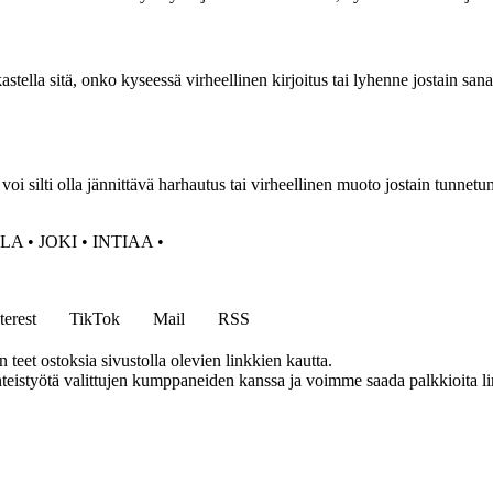
la sitä, onko kyseessä virheellinen kirjoitus tai lyhenne jostain sanast
 silti olla jännittävä harhautus tai virheellinen muoto jostain tunnetum
LA
•
JOKI
•
INTIAA
•
terest
TikTok
Mail
RSS
eet ostoksia sivustolla olevien linkkien kautta.
eistyötä valittujen kumppaneiden kanssa ja voimme saada palkkioita link