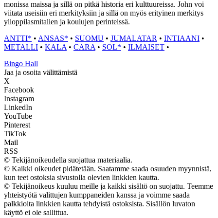
monissa maissa ja sillä on pitkä historia eri kulttuureissa. John voi
viitata useisiin eri merkityksiin ja sillä on myös erityinen merkitys
ylioppilasmitalien ja koulujen perinteissä.
ANTTI*
•
ANSAS*
•
SUOMU
•
JUMALATAR
•
INTIAANI
•
METALLI
•
KALA
•
CARA
•
SOL*
•
ILMAISET
•
Bingo Hall
Jaa ja osoita välittämistä
X
Facebook
Instagram
LinkedIn
YouTube
Pinterest
TikTok
Mail
RSS
© Tekijänoikeudella suojattua materiaalia.
© Kaikki oikeudet pidätetään. Saatamme saada osuuden myynnistä,
kun teet ostoksia sivustolla olevien linkkien kautta.
© Tekijänoikeus kuuluu meille ja kaikki sisältö on suojattu. Teemme
yhteistyötä valittujen kumppaneiden kanssa ja voimme saada
palkkioita linkkien kautta tehdyistä ostoksista. Sisällön luvaton
käyttö ei ole sallittua.