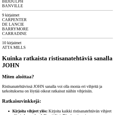
BIDDULPH
BANVILLE
9 kirjaimet
CARPENTER
DE LANCIE
BARRYMORE
CARRADINE
10 kirjaimet
ATTA MILLS
Kuinka ratkaista ristisanatehtäviä sanalla
JOHN
Miten aloittaa?
Ristisanatehtävissä JOHN sanalla voi olla monia eri vihjeitä ja
tarkoituksena on löytää oikeat ratkaisut näihin vihjeisiin.
Ratkaisuvinkkejä:
Kirjoita vihjeet ylös:
Kirjoita kaikki ristisanatehtävän vihjeet