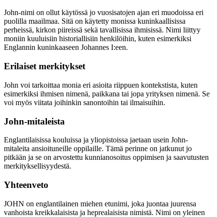
John-nimi on ollut käytössä jo vuosisatojen ajan eri muodoissa eri
puolilla maailmaa. Sitä on käytetty monissa kuninkaallisissa
perheissä, kirkon piireissä sekä tavallisissa ihmisissä. Nimi liittyy
moniin kuuluisiin historiallisiin henkilöihin, kuten esimerkiksi
Englannin kuninkaaseen Johannes I:een.
Erilaiset merkitykset
John voi tarkoittaa monia eri asioita riippuen kontekstista, kuten
esimerkiksi ihmisen nimenä, paikkana tai jopa yrityksen nimenä. Se
voi myös viitata joihinkin sanontoihin tai ilmaisuihin.
John-mitaleista
Englantilaisissa kouluissa ja yliopistoissa jaetaan usein John-
mitaleita ansioituneille oppilaille. Tämä perinne on jatkunut jo
pitkään ja se on arvostettu kunnianosoitus oppimisen ja saavutusten
merkityksellisyydestä.
Yhteenveto
JOHN on englantilainen miehen etunimi, joka juontaa juurensa
vanhoista kreikkalaisista ja heprealaisista nimistä. Nimi on yleinen