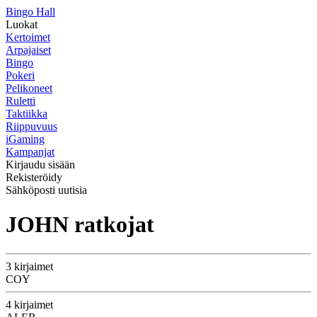
Bingo Hall
Luokat
Kertoimet
Arpajaiset
Bingo
Pokeri
Pelikoneet
Ruletti
Taktiikka
Riippuvuus
iGaming
Kampanjat
Kirjaudu sisään
Rekisteröidy
Sähköposti uutisia
JOHN ratkojat
3 kirjaimet
COY
4 kirjaimet