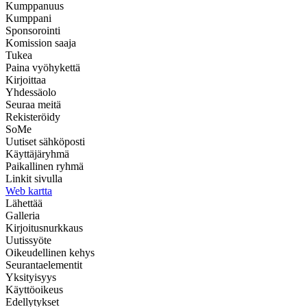
Kumppanuus
Kumppani
Sponsorointi
Komission saaja
Tukea
Paina vyöhykettä
Kirjoittaa
Yhdessäolo
Seuraa meitä
Rekisteröidy
SoMe
Uutiset sähköposti
Käyttäjäryhmä
Paikallinen ryhmä
Linkit sivulla
Web kartta
Lähettää
Galleria
Kirjoitusnurkkaus
Uutissyöte
Oikeudellinen kehys
Seurantaelementit
Yksityisyys
Käyttöoikeus
Edellytykset