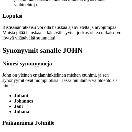
vaihtoehtoja.
Lopuksi
Ristisananratkaisu voi olla hauskaa ajanvietettä ja aivojumpaa.
Muista pitää hauskaa ja kärsivällisyyttä, joskus oikea ratkaisu voi
löytyä yllättävältä suunnalta!
Synonyymit sanalle JOHN
Nimesi synonyymejä
John on yleinen englanninkielinen miehen etunimi, ja sen
synonyymit ovat monipuolisia. Tässä muutamia vaihtoehtoisia
nimiä:
Juhani
Johannes
Jani
Juhana
Paikannimiä Johnille