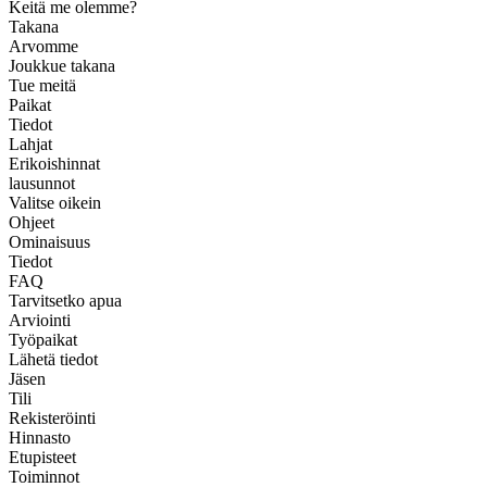
Keitä me olemme?
Takana
Arvomme
Joukkue takana
Tue meitä
Paikat
Tiedot
Lahjat
Erikoishinnat
lausunnot
Valitse oikein
Ohjeet
Ominaisuus
Tiedot
FAQ
Tarvitsetko apua
Arviointi
Työpaikat
Lähetä tiedot
Jäsen
Tili
Rekisteröinti
Hinnasto
Etupisteet
Toiminnot