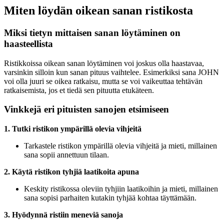
Miten löydän oikean sanan ristikosta
Miksi tietyn mittaisen sanan löytäminen on
haasteellista
Ristikkoissa oikean sanan löytäminen voi joskus olla haastavaa,
varsinkin silloin kun sanan pituus vaihtelee. Esimerkiksi sana JOHN
voi olla juuri se oikea ratkaisu, mutta se voi vaikeuttaa tehtävän
ratkaisemista, jos et tiedä sen pituutta etukäteen.
Vinkkejä eri pituisten sanojen etsimiseen
1. Tutki ristikon ympärillä olevia vihjeitä
Tarkastele ristikon ympärillä olevia vihjeitä ja mieti, millainen
sana sopii annettuun tilaan.
2. Käytä ristikon tyhjiä laatikoita apuna
Keskity ristikossa oleviin tyhjiin laatikoihin ja mieti, millainen
sana sopisi parhaiten kutakin tyhjää kohtaa täyttämään.
3. Hyödynnä ristiin meneviä sanoja