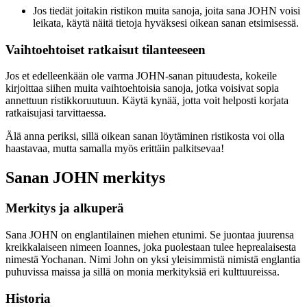
Jos tiedät joitakin ristikon muita sanoja, joita sana JOHN voisi
leikata, käytä näitä tietoja hyväksesi oikean sanan etsimisessä.
Vaihtoehtoiset ratkaisut tilanteeseen
Jos et edelleenkään ole varma JOHN-sanan pituudesta, kokeile
kirjoittaa siihen muita vaihtoehtoisia sanoja, jotka voisivat sopia
annettuun ristikkoruutuun. Käytä kynää, jotta voit helposti korjata
ratkaisujasi tarvittaessa.
Älä anna periksi, sillä oikean sanan löytäminen ristikosta voi olla
haastavaa, mutta samalla myös erittäin palkitsevaa!
Sanan JOHN merkitys
Merkitys ja alkuperä
Sana JOHN on englantilainen miehen etunimi. Se juontaa juurensa
kreikkalaiseen nimeen Ioannes, joka puolestaan tulee heprealaisesta
nimestä Yochanan. Nimi John on yksi yleisimmistä nimistä englantia
puhuvissa maissa ja sillä on monia merkityksiä eri kulttuureissa.
Historia