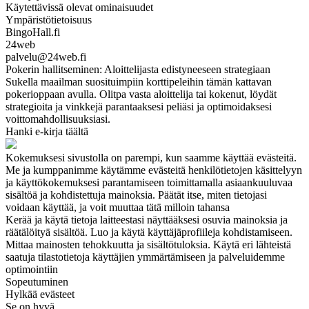
Käytettävissä olevat ominaisuudet
Ympäristötietoisuus
BingoHall.fi
24web
palvelu@24web.fi
Pokerin hallitseminen: Aloittelijasta edistyneeseen strategiaan
Sukella maailman suosituimpiin korttipeleihin tämän kattavan
pokerioppaan avulla. Olitpa vasta aloittelija tai kokenut, löydät
strategioita ja vinkkejä parantaaksesi peliäsi ja optimoidaksesi
voittomahdollisuuksiasi.
Hanki e-kirja täältä
Kokemuksesi sivustolla on parempi, kun saamme käyttää evästeitä.
Me ja kumppanimme käytämme evästeitä henkilötietojen käsittelyyn
ja käyttökokemuksesi parantamiseen toimittamalla asiaankuuluvaa
sisältöä ja kohdistettuja mainoksia. Päätät itse, miten tietojasi
voidaan käyttää, ja voit muuttaa tätä milloin tahansa
Kerää ja käytä tietoja laitteestasi näyttääksesi osuvia mainoksia ja
räätälöityä sisältöä. Luo ja käytä käyttäjäprofiileja kohdistamiseen.
Mittaa mainosten tehokkuutta ja sisältötuloksia. Käytä eri lähteistä
saatuja tilastotietoja käyttäjien ymmärtämiseen ja palveluidemme
optimointiin
Sopeutuminen
Hylkää evästeet
Se on hyvä