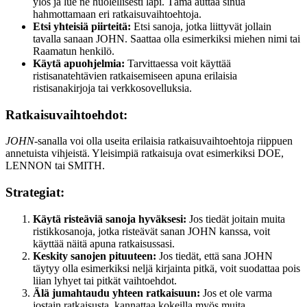
ylös ja lue ne huolellisesti läpi. Tämä auttaa sinua
hahmottamaan eri ratkaisuvaihtoehtoja.
Etsi yhteisiä piirteitä:
Etsi sanoja, jotka liittyvät jollain
tavalla sanaan JOHN. Saattaa olla esimerkiksi miehen nimi tai
Raamatun henkilö.
Käytä apuohjelmia:
Tarvittaessa voit käyttää
ristisanatehtävien ratkaisemiseen apuna erilaisia
ristisanakirjoja tai verkkosovelluksia.
Ratkaisuvaihtoehdot:
JOHN
-sanalla voi olla useita erilaisia ratkaisuvaihtoehtoja riippuen
annetuista vihjeistä. Yleisimpiä ratkaisuja ovat esimerkiksi DOE,
LENNON tai SMITH.
Strategiat:
Käytä risteäviä sanoja hyväksesi:
Jos tiedät joitain muita
ristikkosanoja, jotka risteävät sanan JOHN kanssa, voit
käyttää näitä apuna ratkaisussasi.
Keskity sanojen pituuteen:
Jos tiedät, että sana JOHN
täytyy olla esimerkiksi neljä kirjainta pitkä, voit suodattaa pois
liian lyhyet tai pitkät vaihtoehdot.
Älä jumahtaudu yhteen ratkaisuun:
Jos et ole varma
jostain ratkaisusta, kannattaa kokeilla myös muita