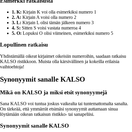
Esimerkki ratkaisusta
1. K:
Kirjain K voi olla esimerkiksi numero 1
2. A:
Kirjain A voisi olla numero 2
3. L:
Kirjain L olisi tämän jälkeen numero 3
4. S:
Sitten S voisi vastata numeroa 4
5. O:
Lopuksi O olisi viimeinen, esimerkiksi numero 5
Lopullinen ratkaisu
Yhdistämällä oikeat kirjaimet oikeisiin numeroihin, saadaan ratkaisu
KALSO ristikkoon. Muista olla kärsivällinen ja kokeilla erilaisia
vaihtoehtoja!
Synonyymit sanalle KALSO
Mikä on KALSO ja miksi etsit synonyymejä
Sana KALSO voi tuntua joskus vaikealta tai tuntemattomalta sanalta.
On tärkeää, että ymmärrät etsimäsi synonyymit auttamaan sinua
löytämään oikean ratkaisun ristikko- tai sanapeliisi.
Synonyymit sanalle KALSO