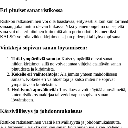
Eri pituiset sanat ristikossa
Ristikon ratkaiseminen voi olla haastavaa, erityisesti silloin kun törmäät
sanaan, joka tuntuu olevan hukassa. Yksi yleinen ongelma on se, että
sana voi olla eri pituinen kuin mitä alun perin odotit. Esimerkiksi
KALSO voi olla viiden kirjaimen sijaan pidempi tai lyhyempi sana.
Vinkkejä sopivan sanan löytämiseen:
Tutki ympäröiviä sanoja:
Katso ympärillä olevat sanat ja
niiden kirjaimet, sillä ne voivat antaa vihjeitä etsittävän sanan
pituudesta ja kirjaimista.
Kokeile eri vaihtoehtoja:
Älä jumitu yhteen mahdolliseen
sanaan. Kokeile eri vaihtoehtoja ja katso miten ne sopivat
ympäröivään kontekstiin.
Hyödynnä apuvälineitä:
Tarvittaessa voit käyttää apuvälineitä,
kuten ristikkosanakirjaa tai verkkoapua sopivan sanan
löytämiseen.
Kärsivällisyys ja johdonmukaisuus
Ristikon ratkaiseminen vaatii kärsivällisyyttä ja johdonmukaisuutta.
Älä turhaannu, vaikka sopivan sanan löytäminen vie aikaa. Palaudu