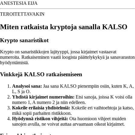
ANESTESIA EIJA
TEROITETTAVAKIN
Miten ratkaista kryptoja sanalla KALSO
Krypto sanaristikot
Krypto on sanaristikkojen lajityyppi, jossa kirjaimet vastaavat
numeroita. Ratkaiseminen vaatii loogista päättelykykyä ja sanavaraston
hyödyntämistä.
Vinkkejä KALSO ratkaisemiseen
Analysoi sana:
Jaa sana KALSO pienempiin osiin, kuten K, A,
L, S ja O.
Yhdistä kirjaimet numeroihin:
Etsi sanoja, joissa K voisi olla
numero 1, A numero 2 ja niin edelleen.
Kokeile erilaisia yhdistelmiä:
Kokeile eri vaihtoehtoja ja katso,
mikä sopii parhaiten ristikkoon.
Hyödynnä ristikon vihjeitä:
Ota huomioon vihjeet muiden
sanojen avulla, ne voivat auttaa arvaamaan oikeat kirjaimet.