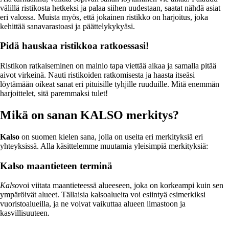
välillä ristikosta hetkeksi ja palaa siihen uudestaan, saatat nähdä asiat
eri valossa. Muista myös, että jokainen ristikko on harjoitus, joka
kehittää sanavarastoasi ja päättelykykyäsi.
Pidä hauskaa ristikkoa ratkoessasi!
Ristikon ratkaiseminen on mainio tapa viettää aikaa ja samalla pitää
aivot virkeinä. Nauti ristikoiden ratkomisesta ja haasta itseäsi
löytämään oikeat sanat eri pituisille tyhjille ruuduille. Mitä enemmän
harjoittelet, sitä paremmaksi tulet!
Mikä on sanan KALSO merkitys?
Kalso
on suomen kielen sana, jolla on useita eri merkityksiä eri
yhteyksissä. Alla käsittelemme muutamia yleisimpiä merkityksiä:
Kalso maantieteen terminä
Kalso
voi viitata maantieteessä alueeseen, joka on korkeampi kuin sen
ympäröivät alueet. Tällaisia kalsoalueita voi esiintyä esimerkiksi
vuoristoalueilla, ja ne voivat vaikuttaa alueen ilmastoon ja
kasvillisuuteen.