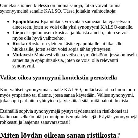
Onneksi suomen kielessä on monia sanoja, jotka voivat toimia
synonyymeinä sanalle KALSO. Tässä joitakin vaihtoehtoja:
Epäpuhtaus:
Epäpuhtaus voi viitata sameaan tai epäselvään
aineeseen, joten se voisi olla yksi synonyymi KALSO-sanalle.
Lieju:
Lieju on usein kosteaa ja likaista ainetta, joten se voisi
myös olla hyvä vaihtoehto.
Roska:
Roska on yleinen käsite epäpuhtaille tai likaisille
hiukkasille, joten sekin voisi sopia tähän yhteyteen.
Mutavesi:
Mutavesi viittaa vetiseen ympäristöön, jossa on usein
sameutta ja epäpuhtauksia, joten se voisi olla relevantti
synonyymi.
Valitse oikea synonyymi kontekstin perusteella
Kun valitset synonyymiä sanalle KALSO, on tärkeää ottaa huomioon
myös ympäristö tai tilanne, jossa sanaa käytetään. Valitse synonyymi,
joka sopii parhaiten yhteyteen ja viestittää sitä, mitä haluat ilmaista.
Etsimällä sopivia synonyymejä pystyt täydentämään ristikkoasi tai
laatimaan selkeämpiä ja monipuolisempia tekstejä. Käytä synonyymejä
rohkeasti ja laajenna sanavarastoasi!
Miten löydän oikean sanan ristikosta?