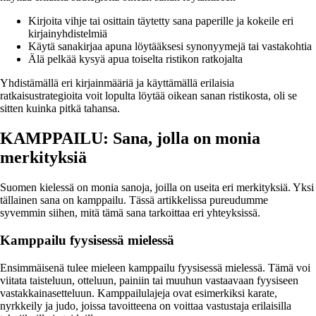
Kirjoita vihje tai osittain täytetty sana paperille ja kokeile eri
kirjainyhdistelmiä
Käytä sanakirjaa apuna löytääksesi synonyymejä tai vastakohtia
Älä pelkää kysyä apua toiselta ristikon ratkojalta
Yhdistämällä eri kirjainmääriä ja käyttämällä erilaisia
ratkaisustrategioita voit lopulta löytää oikean sanan ristikosta, oli se
sitten kuinka pitkä tahansa.
KAMPPAILU: Sana, jolla on monia
merkityksiä
Suomen kielessä on monia sanoja, joilla on useita eri merkityksiä. Yksi
tällainen sana on kamppailu. Tässä artikkelissa pureudumme
syvemmin siihen, mitä tämä sana tarkoittaa eri yhteyksissä.
Kamppailu fyysisessä mielessä
Ensimmäisenä tulee mieleen kamppailu fyysisessä mielessä. Tämä voi
viitata taisteluun, otteluun, painiin tai muuhun vastaavaan fyysiseen
vastakkainasetteluun. Kamppailulajeja ovat esimerkiksi karate,
nyrkkeily ja judo, joissa tavoitteena on voittaa vastustaja erilaisilla