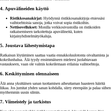
4. Apuvälineiden käyttö
Ristikkosanakirjat:
Hyödynnä ristikkosanakirjoja etsiessäsi
vaihtoehtoisia sanoja, jotka voivat sopia ristikoihin.
Nettisovellukset:
Monilla verkkosivustoilla on ristikoiden
ratkaisemiseen tarkoitettuja apuvälineitä, kuten
kirjainyhdistelmätyökaluja.
5. Joustava lähestymistapa
Ratkaisun löytäminen saattaa vaatia ennakkoluulotonta oivaltamista ja
kokeilunhalua. Älä tyydy ensimmäiseen mieleesi juolahtavaan
vastaukseen, vaan ole valmis kokeilemaan erilaisia vaihtoehtoja.
6. Keskittyminen olennaiseen
Älä anna yksittäisen sanan tuottamisen aiheuttaman haasteen häiritä
liikaa. Jos jumitat yhden sanan kohdalla, siirry eteenpäin ja palaa siihen
myöhemmin uusin silmin.
7. Viimeistely ja tarkistus