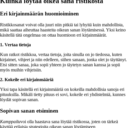
Kuinka löytää oikea sana ristikosta
Eri kirjainmäärän huomioiminen
Ristikkosanat voivat olla juuri niin pitkiä tai lyhyitä kuin mahdollista,
mikä saattaa aiheuttaa haasteita oikean sanan löytämisessä. Yksi keino
käsitellä tätä ongelmaa on ottaa huomioon eri kirjainmäärät.
1. Vertaa tietoja
Kun ratkot ristikkoa, vertaa tietoja, joita sinulla on jo tiedossa, kuten
kirjaimet, vihjeet ja niin edelleen, siihen sanaan, jonka olet jo täyttänyt.
Etsi sitten sanaa, joka sopii yhteen jo täytetyn sanan kanssa ja sopii
myös muihin vihjeisiin.
2. Kokeile eri kirjainmääriä
Yksi tapa käsitellä eri kirjainmääriä on kokeilla mahdollisia sanoja eri
pituuksilla. Mikäli tietty pituus ei sovi, kokeile eri yhdistelmiä, kunnes
löydät sopivan sanan.
Sopivan sanan etsiminen
Kamppailu
voi olla haastava sana löytää ristikossa, joten on tärkeä
käyttää erilaisia strategioita oikean sanan löytämiseen