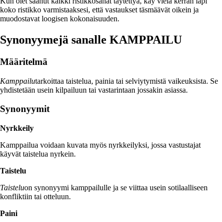
Kun olet saanut kaikki ristikkosanat täytettyä, käy vielä kerran läpi
koko ristikko varmistaaksesi, että vastaukset täsmäävät oikein ja
muodostavat loogisen kokonaisuuden.
Synonyymejä sanalle KAMPPAILU
Määritelmä
Kamppailu
tarkoittaa taistelua, painia tai selviytymistä vaikeuksista. Se
yhdistetään usein kilpailuun tai vastarintaan jossakin asiassa.
Synonyymit
Nyrkkeily
Kamppailua voidaan kuvata myös nyrkkeilyksi, jossa vastustajat
käyvät taistelua nyrkein.
Taistelu
Taistelu
on synonyymi kamppailulle ja se viittaa usein sotilaalliseen
konfliktiin tai otteluun.
Paini