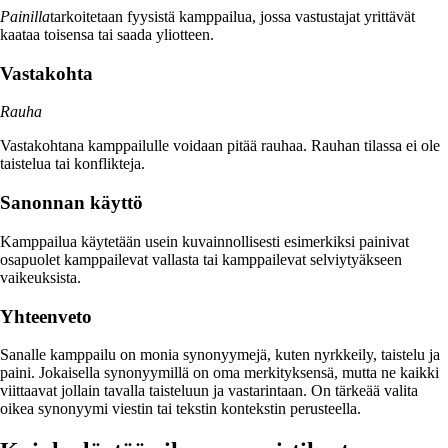
Painilla
tarkoitetaan fyysistä kamppailua, jossa vastustajat yrittävät
kaataa toisensa tai saada yliotteen.
Vastakohta
Rauha
Vastakohtana kamppailulle voidaan pitää rauhaa. Rauhan tilassa ei ole
taistelua tai konflikteja.
Sanonnan käyttö
Kamppailua käytetään usein kuvainnollisesti esimerkiksi painivat
osapuolet kamppailevat vallasta tai kamppailevat selviytyäkseen
vaikeuksista.
Yhteenveto
Sanalle kamppailu on monia synonyymejä, kuten nyrkkeily, taistelu ja
paini. Jokaisella synonyymillä on oma merkityksensä, mutta ne kaikki
viittaavat jollain tavalla taisteluun ja vastarintaan. On tärkeää valita
oikea synonyymi viestin tai tekstin kontekstin perusteella.