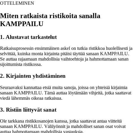
OTTELEMINEN
Miten ratkaista ristikoita sanalla
KAMPPAILU
1. Alustavat tarkastelut
Ratkaisuprosessin ensimmäinen askel on tutkia ristikkoa huolellisesti ja
selvittää, kuinka monta kirjainta pitäisi täyttää sanaan KAMPPAILU.
Se auttaa rajaamaan mahdollisia vaihtoehtoja ja hahmottamaan sanan
sijoittumista ristikossa.
2. Kirjainten yhdistäminen
Seuraavaksi kannattaa etsiä muita sanoja, joissa on yhteisiä kirjaimia
sanaan KAMPPAILU. Tämä auttaa löytämään vihjeitä, jotka saattavat
viedä lähemmäs oikeaa ratkaisua.
3. Ristiin liittyvät sanat
Ole tarkkana ristikkosanojen kanssa, jotka saattavat antaa viitteitä
sanaan KAMPPAILU. Välilyönnit ja mahdolliset sanan osat voivat
auttaa hahmottamaan mahdollisia vastauksia.