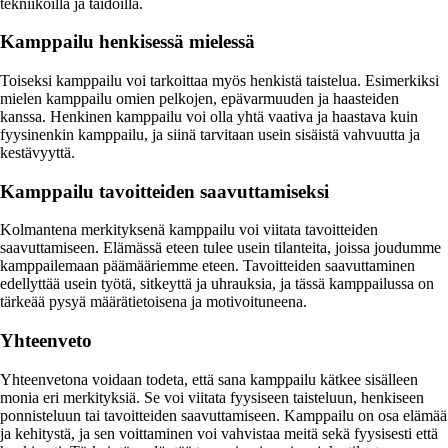
tekniikoilla ja taidoilla.
Kamppailu henkisessä mielessä
Toiseksi kamppailu voi tarkoittaa myös henkistä taistelua. Esimerkiksi
mielen kamppailu omien pelkojen, epävarmuuden ja haasteiden
kanssa. Henkinen kamppailu voi olla yhtä vaativa ja haastava kuin
fyysinenkin kamppailu, ja siinä tarvitaan usein sisäistä vahvuutta ja
kestävyyttä.
Kamppailu tavoitteiden saavuttamiseksi
Kolmantena merkityksenä kamppailu voi viitata tavoitteiden
saavuttamiseen. Elämässä eteen tulee usein tilanteita, joissa joudumme
kamppailemaan päämääriemme eteen. Tavoitteiden saavuttaminen
edellyttää usein työtä, sitkeyttä ja uhrauksia, ja tässä kamppailussa on
tärkeää pysyä määrätietoisena ja motivoituneena.
Yhteenveto
Yhteenvetona voidaan todeta, että sana kamppailu kätkee sisälleen
monia eri merkityksiä. Se voi viitata fyysiseen taisteluun, henkiseen
ponnisteluun tai tavoitteiden saavuttamiseen. Kamppailu on osa elämää
ja kehitystä, ja sen voittaminen voi vahvistaa meitä sekä fyysisesti että