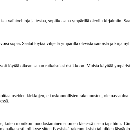
ia vaihtoehtoja ja testaa, sopiiko sana ympärillä oleviin kirjaimiin. Saat
i sopia. Saatat löytää vihjeitä ympärillä olevista sanoista ja kirjainyh
a voit löytää oikean sanan ratkaisuksi ristikkoon. Muista käyttää ympärist
aa useiden kirkkojen, eli uskonnollisten rakennusten, olemassaoloa t
lessä.
kuten monikon muodostaminen suomen kielessä usein tapahtuu. Tämä ta
naikaisesti, oli kyse sitten fyysisistä rakennuksista tai niiden läsnäolo