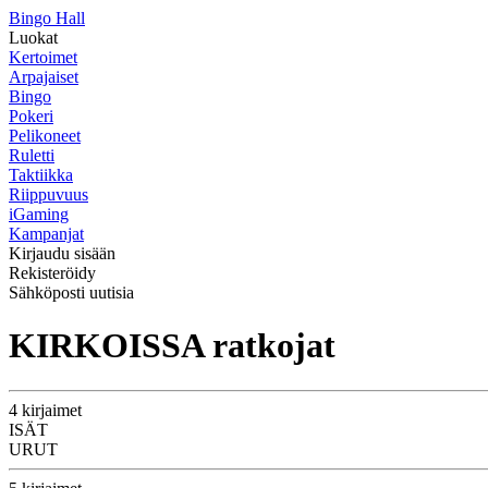
Bingo Hall
Luokat
Kertoimet
Arpajaiset
Bingo
Pokeri
Pelikoneet
Ruletti
Taktiikka
Riippuvuus
iGaming
Kampanjat
Kirjaudu sisään
Rekisteröidy
Sähköposti uutisia
KIRKOISSA ratkojat
4 kirjaimet
ISÄT
URUT