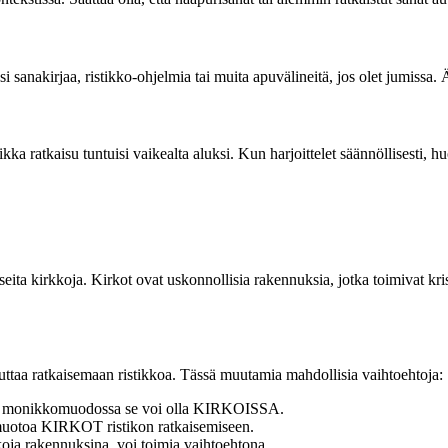
i sanakirjaa, ristikko-ohjelmia tai muita apuvälineitä, jos olet jumissa.
aikka ratkaisu tuntuisi vaikealta aluksi. Kun harjoittelet säännöllisesti,
a kirkkoja. Kirkot ovat uskonnollisia rakennuksia, jotka toimivat krist
taa ratkaisemaan ristikkoa. Tässä muutamia mahdollisia vaihtoehtoja:
ten monikkomuodossa se voi olla KIRKOISSA.
muotoa KIRKOT ristikon ratkaisemiseen.
ja rakennuksina, voi toimia vaihtoehtona.