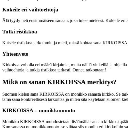
Kokeile eri vaihtoehtoja
Älä tyydy heti ensimmäiseen sanaan, joka tulee mieleesi. Kokeile erilais
Tutki ristikkoa
Katsele ristikkoa tarkemmin ja mieti, missä kohtaa sana KIRKOISSA vois
Yhteenveto
Kirkoissa voi olla eri määrä kirjaimia, mutta näillä vinkeillä ja ohjeill
vaihtoehtoja ja tutkia ristikkoa tarkasti. Onnea ratkontaan!
Mikä on sanan KIRKOISSA merkitys?
Suomen kielen sana KIRKOISSA on monikko sanasta kirkko. Se tarkoitt
tämä sana konkreettisesti tarkoittaa ja miten sitä käytetään suomen kie
KIRKOISSA – monikkomuoto
Monikko KIRKOISSA muodostetaan lisäämällä sanaan kirkko -t-pääte, 
Kun sanassa on monikkomuoto, se viittaa siis moniin eri kirkkoihin sama