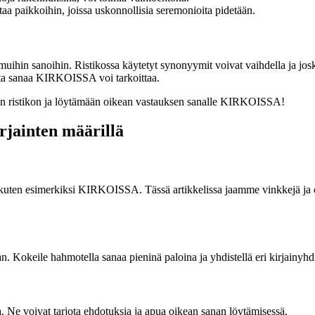
aa paikkoihin, joissa uskonnollisia seremonioita pidetään.
 muihin sanoihin. Ristikossa käytetyt synonyymit voivat vaihdella ja jo
tista sanaa KIRKOISSA voi tarkoittaa.
an ristikon ja löytämään oikean vastauksen sanalle KIRKOISSA!
irjainten määrillä
a, kuten esimerkiksi KIRKOISSA. Tässä artikkelissa jaamme vinkkejä ja oh
. Kokeile hahmotella sanaa pieninä paloina ja yhdistellä eri kirjainyhdis
ia. Ne voivat tarjota ehdotuksia ja apua oikean sanan löytämisessä.