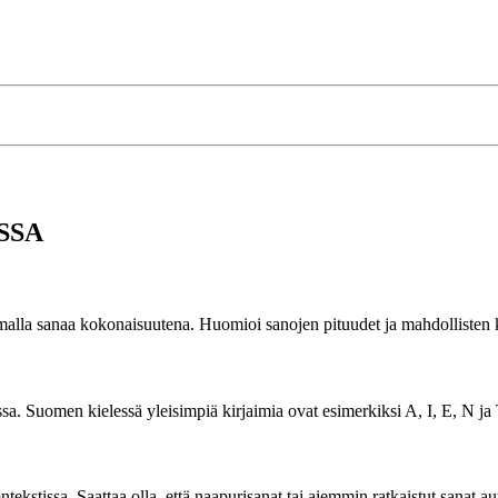
ISSA
malla sanaa kokonaisuutena. Huomioi sanojen pituudet ja mahdollisten ki
ssa. Suomen kielessä yleisimpiä kirjaimia ovat esimerkiksi A, I, E, N ja T
kstissa. Saattaa olla, että naapurisanat tai aiemmin ratkaistut sanat a