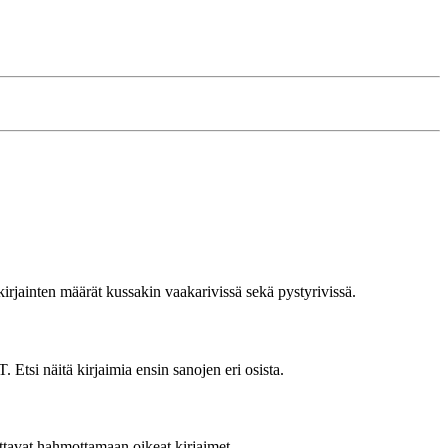
rjainten määrät kussakin vaakarivissä sekä pystyrivissä.
. Etsi näitä kirjaimia ensin sanojen eri osista.
uttavat hahmottamaan oikeat kirjaimet.