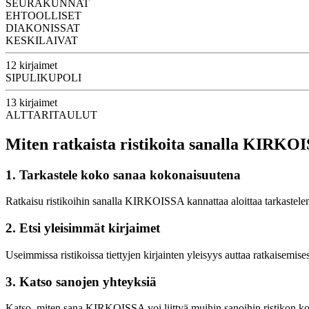
SEURAKUNNAT
EHTOOLLISET
DIAKONISSAT
KESKILAIVAT
12 kirjaimet
SIPULIKUPOLI
13 kirjaimet
ALTTARITAULUT
Miten ratkaista ristikoita sanalla KIRKO
1. Tarkastele koko sanaa kokonaisuutena
Ratkaisu ristikoihin sanalla KIRKOISSA kannattaa aloittaa tarkastele
2. Etsi yleisimmät kirjaimet
Useimmissa ristikoissa tiettyjen kirjainten yleisyys auttaa ratkaisemise
3. Katso sanojen yhteyksiä
Katso, miten sana KIRKOISSA voi liittyä muihin sanoihin ristikon konte