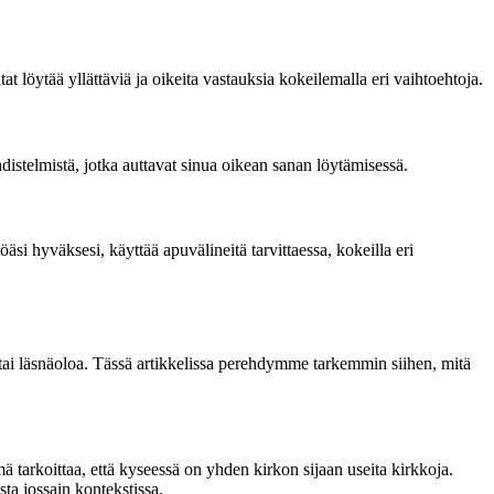
at löytää yllättäviä ja oikeita vastauksia kokeilemalla eri vaihtoehtoja.
distelmistä, jotka auttavat sinua oikean sanan löytämisessä.
öäsi hyväksesi, käyttää apuvälineitä tarvittaessa, kokeilla eri
ai läsnäoloa. Tässä artikkelissa perehdymme tarkemmin siihen, mitä
rkoittaa, että kyseessä on yhden kirkon sijaan useita kirkkoja.
sta jossain kontekstissa.