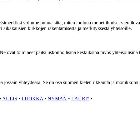
merkiksi voimme puhua siitä, miten jouluna monet ihmiset vierailevat ki
ri aikakausien kirkkojen rakentamisesta ja merkityksestä yhteisöille.
 Ne ovat toimineet paitsi uskonnollisina keskuksina myös yhteisöllisinä t
ossain yhteydessä. Se on osa suomen kielen rikkautta ja monikkomuoto
•
AULIS
•
LUOKKA
•
NYMAN
•
LAURI*
•