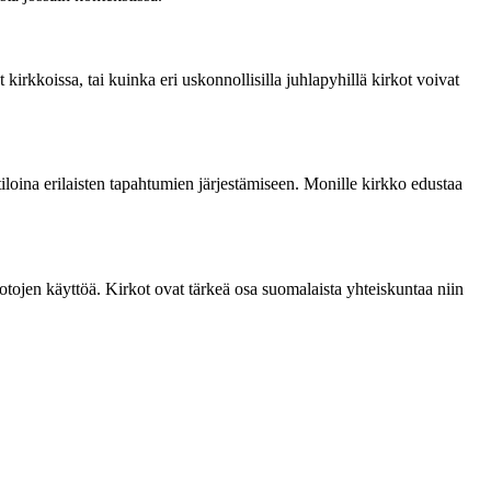
rkkoissa, tai kuinka eri uskonnollisilla juhlapyhillä kirkot voivat
iloina erilaisten tapahtumien järjestämiseen. Monille kirkko edustaa
jen käyttöä. Kirkot ovat tärkeä osa suomalaista yhteiskuntaa niin