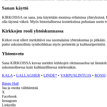
Sanan käyttö
KIRKOISSA on sana, jota käytetään monissa erilaisissa yhteyksissä. Esi
olla täynnä väkeä. Myös historiallisessa kontekstissa puhutaan usein e
Kirkkojen rooli yhteiskunnassa
Kirkot ovat olleet merkittävä osa suomalaista yhteiskuntaa jo pitkään.
paitsi uskonnollista symboliikkaa myös perinteitä ja kulttuuriperintöä.
Yhteenveto
Sana KIRKOISSA kuvaa useiden kirkkojen olemassaoloa tai läsnäoloa j
uskonnollisessa kuin kulttuurillisessa mielessäkin.
KALA
•
GALLAGHER
•
LINDE*
•
VARPUSLINTUJA
•
ROSSI
Bingo Hall
Jaa ja osoita välittämistä
X
Facebook
Instagram
LinkedIn