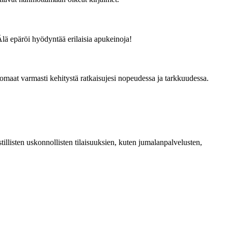
 Älä epäröi hyödyntää erilaisia apukeinoja!
 huomaat varmasti kehitystä ratkaisujesi nopeudessa ja tarkkuudessa.
illisten uskonnollisten tilaisuuksien, kuten jumalanpalvelusten,