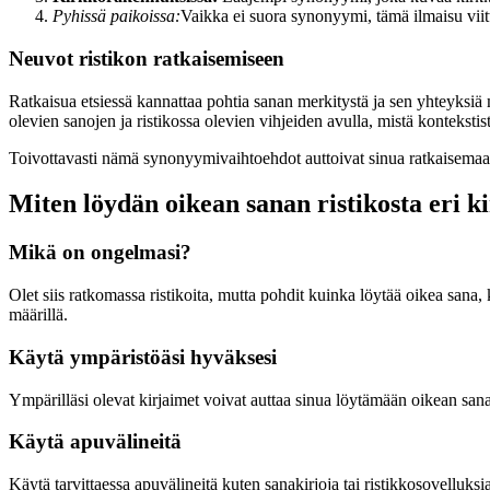
Pyhissä paikoissa:
Vaikka ei suora synonyymi, tämä ilmaisu viitt
Neuvot ristikon ratkaisemiseen
Ratkaisua etsiessä kannattaa pohtia sanan merkitystä ja sen yhteyksiä
olevien sanojen ja ristikossa olevien vihjeiden avulla, mistä konteks
Toivottavasti nämä synonyymivaihtoehdot auttoivat sinua ratkaisema
Miten löydän oikean sanan ristikosta eri k
Mikä on ongelmasi?
Olet siis ratkomassa ristikoita, mutta pohdit kuinka löytää oikea san
määrillä.
Käytä ympäristöäsi hyväksesi
Ympärilläsi olevat kirjaimet voivat auttaa sinua löytämään oikean sanan
Käytä apuvälineitä
Käytä tarvittaessa apuvälineitä kuten sanakirjoja tai ristikkosovelluks