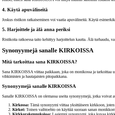
4. Käytä apuvälineitä
Joskus ristikon ratkaiseminen voi vaatia apuvälineitä. Käytä esimerkiks
5. Harjoittele ja älä anna periksi
Ristikoita ratkoessa taito kehittyy harjoittelun kautta. Älä turhaudu, v
Synonyymejä sanalle KIRKOISSA
Mitä tarkoittaa sana KIRKOISSA?
Sana KIRKOISSA viittaa paikkaan, joka on monikossa ja tarkoittaa useit
vihkimisten ja hautajaisten pitopaikkana.
Synonyymejä sanalle KIRKOISSA
Sanalle KIRKOISSA on olemassa useita synonyymejä, jotka voivat aut
Kirkossa:
Tämä synonyymi viittaa yksittäiseen kirkkoon, jo
Kirkot:
Toinen vaihtoehto on käyttää suoraan sanan monikko
Kirkkorakennuksissa:
Laajempi synonyymi, joka kuvaa kirkko