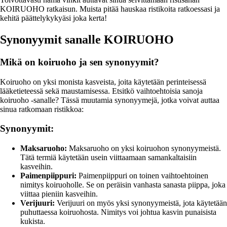
KOIRUOHO ratkaisun. Muista pitää hauskaa ristikoita ratkoessasi ja
kehitä päättelykykyäsi joka kerta!
Synonyymit sanalle KOIRUOHO
Mikä on koiruoho ja sen synonyymit?
Koiruoho on yksi monista kasveista, joita käytetään perinteisessä
lääketieteessä sekä maustamisessa. Etsitkö vaihtoehtoisia sanoja
koiruoho -sanalle? Tässä muutamia synonyymejä, jotka voivat auttaa
sinua ratkomaan ristikkoa:
Synonyymit:
Maksaruoho:
Maksaruoho on yksi koiruohon synonyymeistä.
Tätä termiä käytetään usein viittaamaan samankaltaisiin
kasveihin.
Paimenpiippuri:
Paimenpiippuri on toinen vaihtoehtoinen
nimitys koiruoholle. Se on peräisin vanhasta sanasta piippa, joka
viittaa pieniin kasveihin.
Verijuuri:
Verijuuri on myös yksi synonyymeistä, jota käytetään
puhuttaessa koiruohosta. Nimitys voi johtua kasvin punaisista
kukista.