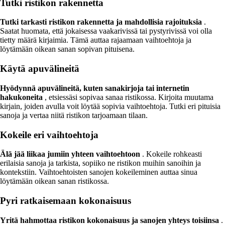
Tutki ristikon rakennetta
Tutki tarkasti ristikon rakennetta ja mahdollisia rajoituksia
.
Saatat huomata, että jokaisessa vaakarivissä tai pystyrivissä voi olla
tietty määrä kirjaimia. Tämä auttaa rajaamaan vaihtoehtoja ja
löytämään oikean sanan sopivan pituisena.
Käytä apuvälineitä
Hyödynnä apuvälineitä, kuten sanakirjoja tai internetin
hakukoneita
, etsiessäsi sopivaa sanaa ristikossa. Kirjoita muutama
kirjain, joiden avulla voit löytää sopivia vaihtoehtoja. Tutki eri pituisia
sanoja ja vertaa niitä ristikon tarjoamaan tilaan.
Kokeile eri vaihtoehtoja
Älä jää liikaa jumiin yhteen vaihtoehtoon
. Kokeile rohkeasti
erilaisia sanoja ja tarkista, sopiiko ne ristikon muihin sanoihin ja
kontekstiin. Vaihtoehtoisten sanojen kokeileminen auttaa sinua
löytämään oikean sanan ristikossa.
Pyri ratkaisemaan kokonaisuus
Yritä hahmottaa ristikon kokonaisuus ja sanojen yhteys toisiinsa
.