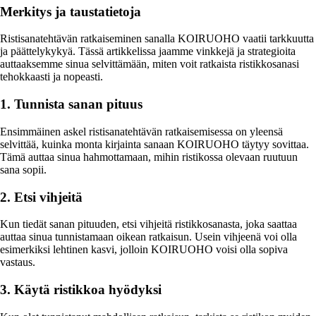
Merkitys ja taustatietoja
Ristisanatehtävän ratkaiseminen sanalla KOIRUOHO vaatii tarkkuutta
ja päättelykykyä. Tässä artikkelissa jaamme vinkkejä ja strategioita
auttaaksemme sinua selvittämään, miten voit ratkaista ristikkosanasi
tehokkaasti ja nopeasti.
1. Tunnista sanan pituus
Ensimmäinen askel ristisanatehtävän ratkaisemisessa on yleensä
selvittää, kuinka monta kirjainta sanaan KOIRUOHO täytyy sovittaa.
Tämä auttaa sinua hahmottamaan, mihin ristikossa olevaan ruutuun
sana sopii.
2. Etsi vihjeitä
Kun tiedät sanan pituuden, etsi vihjeitä ristikkosanasta, joka saattaa
auttaa sinua tunnistamaan oikean ratkaisun. Usein vihjeenä voi olla
esimerkiksi lehtinen kasvi, jolloin KOIRUOHO voisi olla sopiva
vastaus.
3. Käytä ristikkoa hyödyksi