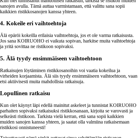
Kun olet tunnistanut mahdollisen ratkaisun, tarkista se ristikon muiden
sanojen avulla. Tämä auttaa varmistamaan, että valittu sana sopii
kaikkien ristikkosanojen kanssa yhteen.
4. Kokeile eri vaihtoehtoja
Älä epäröi kokeilla erilaisia vaihtoehtoja, jos et ole varma ratkaisusta.
Jos sana KOIRUOHO ei vaikuta sopivan, harkitse muita vaihtoehtoja
ja yritä sovittaa ne ristikoon sopivaksi.
5. Älä tyydy ensimmäiseen vaihtoehtoon
Ratkaisujen löytäminen ristikkosanoihin voi vaatia kokeilua ja
virheiden korjaamista. Älä siis tyydy ensimmäiseen vaihtoehtoon, vaan
etsi aktiivisesti muita mahdollisia ratkaisuja.
Lopullinen ratkaisu
Kun olet käynyt läpi edellä mainitut askeleet ja tunnistat KOIRUOHO
parhaiten sopivaksi ratkaisuksi ristikkosanaan, kirjoita se varovasti ja
selkeästi ristikoon. Tarkista vielä kerran, että sana sopii kaikkien
muiden sanojen kanssa yhteen, ja saatat olla valmiina ratkaisemaan
ristikkosi onnistuneesti!
Toivottavasti nämä vinkit auttavat sinua selvittämään ristisanan