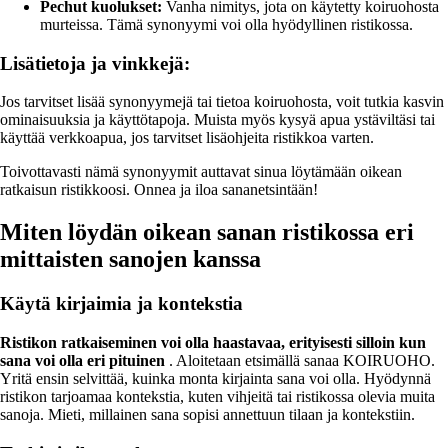
Pechut kuolukset:
Vanha nimitys, jota on käytetty koiruohosta
murteissa. Tämä synonyymi voi olla hyödyllinen ristikossa.
Lisätietoja ja vinkkejä:
Jos tarvitset lisää synonyymejä tai tietoa koiruohosta, voit tutkia kasvin
ominaisuuksia ja käyttötapoja. Muista myös kysyä apua ystäviltäsi tai
käyttää verkkoapua, jos tarvitset lisäohjeita ristikkoa varten.
Toivottavasti nämä synonyymit auttavat sinua löytämään oikean
ratkaisun ristikkoosi. Onnea ja iloa sananetsintään!
Miten löydän oikean sanan ristikossa eri
mittaisten sanojen kanssa
Käytä kirjaimia ja kontekstia
Ristikon ratkaiseminen voi olla haastavaa, erityisesti silloin kun
sana voi olla eri pituinen
. Aloitetaan etsimällä sanaa KOIRUOHO.
Yritä ensin selvittää, kuinka monta kirjainta sana voi olla. Hyödynnä
ristikon tarjoamaa kontekstia, kuten vihjeitä tai ristikossa olevia muita
sanoja. Mieti, millainen sana sopisi annettuun tilaan ja kontekstiin.