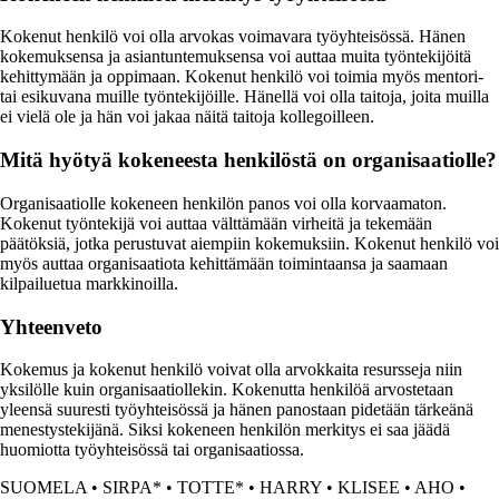
Kokenut henkilö voi olla arvokas voimavara työyhteisössä. Hänen
kokemuksensa ja asiantuntemuksensa voi auttaa muita työntekijöitä
kehittymään ja oppimaan. Kokenut henkilö voi toimia myös mentori-
tai esikuvana muille työntekijöille. Hänellä voi olla taitoja, joita muilla
ei vielä ole ja hän voi jakaa näitä taitoja kollegoilleen.
Mitä hyötyä kokeneesta henkilöstä on organisaatiolle?
Organisaatiolle kokeneen henkilön panos voi olla korvaamaton.
Kokenut työntekijä voi auttaa välttämään virheitä ja tekemään
päätöksiä, jotka perustuvat aiempiin kokemuksiin. Kokenut henkilö voi
myös auttaa organisaatiota kehittämään toimintaansa ja saamaan
kilpailuetua markkinoilla.
Yhteenveto
Kokemus ja kokenut henkilö voivat olla arvokkaita resursseja niin
yksilölle kuin organisaatiollekin. Kokenutta henkilöä arvostetaan
yleensä suuresti työyhteisössä ja hänen panostaan pidetään tärkeänä
menestystekijänä. Siksi kokeneen henkilön merkitys ei saa jäädä
huomiotta työyhteisössä tai organisaatiossa.
SUOMELA
•
SIRPA*
•
TOTTE*
•
HARRY
•
KLISEE
•
AHO
•