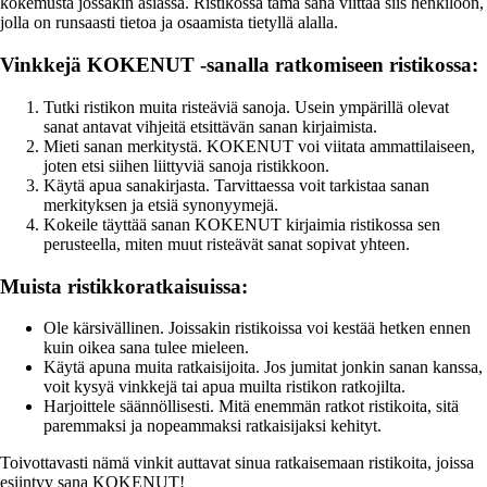
kokemusta jossakin asiassa. Ristikossa tämä sana viittaa siis henkilöön,
jolla on runsaasti tietoa ja osaamista tietyllä alalla.
Vinkkejä KOKENUT -sanalla ratkomiseen ristikossa:
Tutki ristikon muita risteäviä sanoja. Usein ympärillä olevat
sanat antavat vihjeitä etsittävän sanan kirjaimista.
Mieti sanan merkitystä. KOKENUT voi viitata ammattilaiseen,
joten etsi siihen liittyviä sanoja ristikkoon.
Käytä apua sanakirjasta. Tarvittaessa voit tarkistaa sanan
merkityksen ja etsiä synonyymejä.
Kokeile täyttää sanan KOKENUT kirjaimia ristikossa sen
perusteella, miten muut risteävät sanat sopivat yhteen.
Muista ristikkoratkaisuissa:
Ole kärsivällinen. Joissakin ristikoissa voi kestää hetken ennen
kuin oikea sana tulee mieleen.
Käytä apuna muita ratkaisijoita. Jos jumitat jonkin sanan kanssa,
voit kysyä vinkkejä tai apua muilta ristikon ratkojilta.
Harjoittele säännöllisesti. Mitä enemmän ratkot ristikoita, sitä
paremmaksi ja nopeammaksi ratkaisijaksi kehityt.
Toivottavasti nämä vinkit auttavat sinua ratkaisemaan ristikoita, joissa
esiintyy sana KOKENUT!