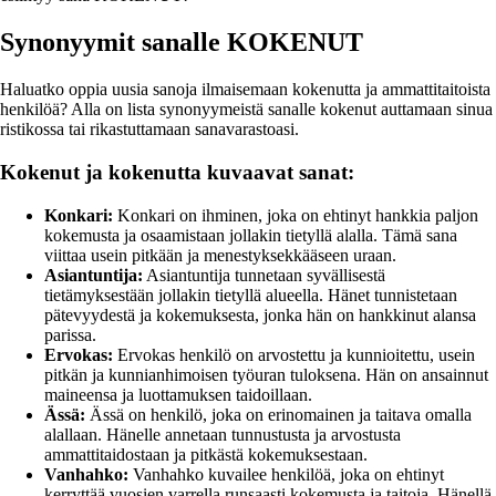
Synonyymit sanalle KOKENUT
Haluatko oppia uusia sanoja ilmaisemaan kokenutta ja ammattitaitoista
henkilöä? Alla on lista synonyymeistä sanalle kokenut auttamaan sinua
ristikossa tai rikastuttamaan sanavarastoasi.
Kokenut ja kokenutta kuvaavat sanat:
Konkari:
Konkari on ihminen, joka on ehtinyt hankkia paljon
kokemusta ja osaamistaan jollakin tietyllä alalla. Tämä sana
viittaa usein pitkään ja menestyksekkääseen uraan.
Asiantuntija:
Asiantuntija tunnetaan syvällisestä
tietämyksestään jollakin tietyllä alueella. Hänet tunnistetaan
pätevyydestä ja kokemuksesta, jonka hän on hankkinut alansa
parissa.
Ervokas:
Ervokas henkilö on arvostettu ja kunnioitettu, usein
pitkän ja kunnianhimoisen työuran tuloksena. Hän on ansainnut
maineensa ja luottamuksen taidoillaan.
Ässä:
Ässä on henkilö, joka on erinomainen ja taitava omalla
alallaan. Hänelle annetaan tunnustusta ja arvostusta
ammattitaidostaan ja pitkästä kokemuksestaan.
Vanhahko:
Vanhahko kuvailee henkilöä, joka on ehtinyt
kerryttää vuosien varrella runsaasti kokemusta ja taitoja. Hänellä