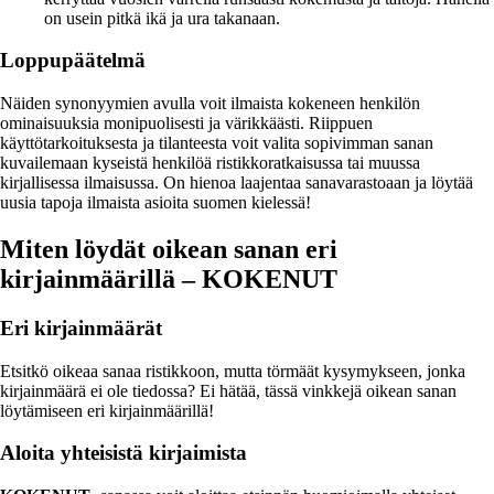
on usein pitkä ikä ja ura takanaan.
Loppupäätelmä
Näiden synonyymien avulla voit ilmaista kokeneen henkilön
ominaisuuksia monipuolisesti ja värikkäästi. Riippuen
käyttötarkoituksesta ja tilanteesta voit valita sopivimman sanan
kuvailemaan kyseistä henkilöä ristikkoratkaisussa tai muussa
kirjallisessa ilmaisussa. On hienoa laajentaa sanavarastoaan ja löytää
uusia tapoja ilmaista asioita suomen kielessä!
Miten löydät oikean sanan eri
kirjainmäärillä – KOKENUT
Eri kirjainmäärät
Etsitkö oikeaa sanaa ristikkoon, mutta törmäät kysymykseen, jonka
kirjainmäärä ei ole tiedossa? Ei hätää, tässä vinkkejä oikean sanan
löytämiseen eri kirjainmäärillä!
Aloita yhteisistä kirjaimista