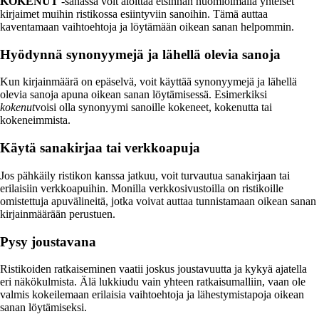
KOKENUT
-sanassa voit aloittaa etsinnän huomioimalla yhteiset
kirjaimet muihin ristikossa esiintyviin sanoihin. Tämä auttaa
kaventamaan vaihtoehtoja ja löytämään oikean sanan helpommin.
Hyödynnä synonyymejä ja lähellä olevia sanoja
Kun kirjainmäärä on epäselvä, voit käyttää synonyymejä ja lähellä
olevia sanoja apuna oikean sanan löytämisessä. Esimerkiksi
kokenut
voisi olla synonyymi sanoille kokeneet, kokenutta tai
kokeneimmista.
Käytä sanakirjaa tai verkkoapuja
Jos pähkäily ristikon kanssa jatkuu, voit turvautua sanakirjaan tai
erilaisiin verkkoapuihin. Monilla verkkosivustoilla on ristikoille
omistettuja apuvälineitä, jotka voivat auttaa tunnistamaan oikean sanan
kirjainmäärään perustuen.
Pysy joustavana
Ristikoiden ratkaiseminen vaatii joskus joustavuutta ja kykyä ajatella
eri näkökulmista. Älä lukkiudu vain yhteen ratkaisumalliin, vaan ole
valmis kokeilemaan erilaisia vaihtoehtoja ja lähestymistapoja oikean
sanan löytämiseksi.