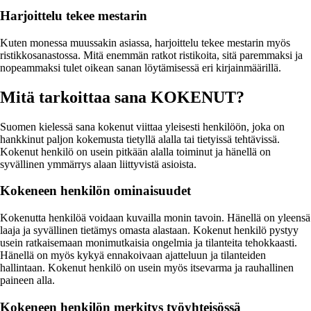
Harjoittelu tekee mestarin
Kuten monessa muussakin asiassa, harjoittelu tekee mestarin myös
ristikkosanastossa. Mitä enemmän ratkot ristikoita, sitä paremmaksi ja
nopeammaksi tulet oikean sanan löytämisessä eri kirjainmäärillä.
Mitä tarkoittaa sana KOKENUT?
Suomen kielessä sana kokenut viittaa yleisesti henkilöön, joka on
hankkinut paljon kokemusta tietyllä alalla tai tietyissä tehtävissä.
Kokenut henkilö on usein pitkään alalla toiminut ja hänellä on
syvällinen ymmärrys alaan liittyvistä asioista.
Kokeneen henkilön ominaisuudet
Kokenutta henkilöä voidaan kuvailla monin tavoin. Hänellä on yleensä
laaja ja syvällinen tietämys omasta alastaan. Kokenut henkilö pystyy
usein ratkaisemaan monimutkaisia ongelmia ja tilanteita tehokkaasti.
Hänellä on myös kykyä ennakoivaan ajatteluun ja tilanteiden
hallintaan. Kokenut henkilö on usein myös itsevarma ja rauhallinen
paineen alla.
Kokeneen henkilön merkitys työyhteisössä