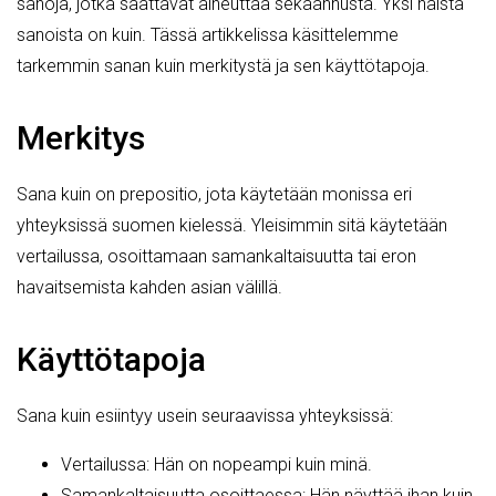
sanoja, jotka saattavat aiheuttaa sekaannusta. Yksi näistä
sanoista on kuin. Tässä artikkelissa käsittelemme
tarkemmin sanan kuin merkitystä ja sen käyttötapoja.
Merkitys
Sana kuin on prepositio, jota käytetään monissa eri
yhteyksissä suomen kielessä. Yleisimmin sitä käytetään
vertailussa, osoittamaan samankaltaisuutta tai eron
havaitsemista kahden asian välillä.
Käyttötapoja
Sana kuin esiintyy usein seuraavissa yhteyksissä:
Vertailussa: Hän on nopeampi kuin minä.
Samankaltaisuutta osoittaessa: Hän näyttää ihan kuin