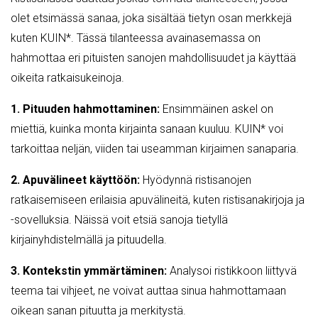
olet etsimässä sanaa, joka sisältää tietyn osan merkkejä
kuten KUIN*. Tässä tilanteessa avainasemassa on
hahmottaa eri pituisten sanojen mahdollisuudet ja käyttää
oikeita ratkaisukeinoja.
1. Pituuden hahmottaminen:
Ensimmäinen askel on
miettiä, kuinka monta kirjainta sanaan kuuluu. KUIN* voi
tarkoittaa neljän, viiden tai useamman kirjaimen sanaparia.
2. Apuvälineet käyttöön:
Hyödynnä ristisanojen
ratkaisemiseen erilaisia apuvälineitä, kuten ristisanakirjoja ja
-sovelluksia. Näissä voit etsiä sanoja tietyllä
kirjainyhdistelmällä ja pituudella.
3. Kontekstin ymmärtäminen:
Analysoi ristikkoon liittyvä
teema tai vihjeet, ne voivat auttaa sinua hahmottamaan
oikean sanan pituutta ja merkitystä.