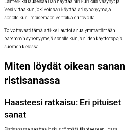
Esimerkiksi lauseissa Hän näyttää niin kuin olisi väsynyt ja
Vesi virtaa kuin joki voidaan käyttää eri synonyymejä
sanalle kuin ilmaisemaan vertailua eri tavoilla.
Toivottavasti tämä artikkeli auttoi sinua ymmärtämään
paremmin synonyymejä sanalle kuin ja niiden käyttötapoja
suomen kielessä!
Miten löydät oikean sanan
ristisanassa
Haasteesi ratkaisu: Eri pituiset
sanat
Ristisanassa saattaa joskus törmätä tilanteeseen, jossa