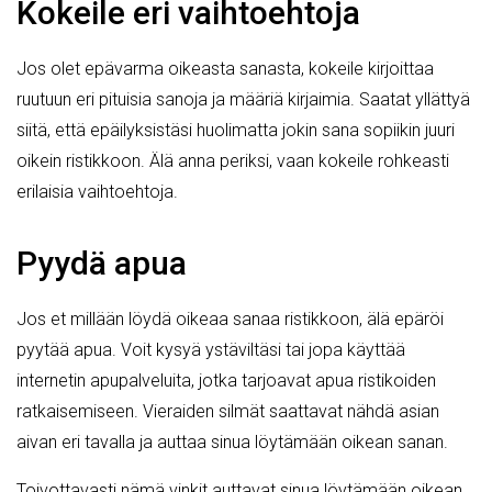
Kokeile eri vaihtoehtoja
Jos olet epävarma oikeasta sanasta, kokeile kirjoittaa
ruutuun eri pituisia sanoja ja määriä kirjaimia. Saatat yllättyä
siitä, että epäilyksistäsi huolimatta jokin sana sopiikin juuri
oikein ristikkoon. Älä anna periksi, vaan kokeile rohkeasti
erilaisia vaihtoehtoja.
Pyydä apua
Jos et millään löydä oikeaa sanaa ristikkoon, älä epäröi
pyytää apua. Voit kysyä ystäviltäsi tai jopa käyttää
internetin apupalveluita, jotka tarjoavat apua ristikoiden
ratkaisemiseen. Vieraiden silmät saattavat nähdä asian
aivan eri tavalla ja auttaa sinua löytämään oikean sanan.
Toivottavasti nämä vinkit auttavat sinua löytämään oikean