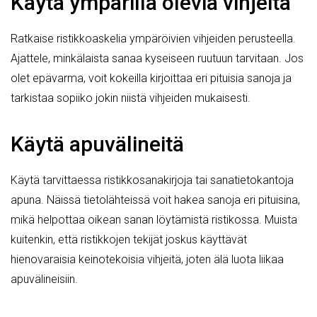
Käytä ympärillä olevia vihjeitä
Ratkaise ristikkoaskelia ympäröivien vihjeiden perusteella.
Ajattele, minkälaista sanaa kyseiseen ruutuun tarvitaan. Jos
olet epävarma, voit kokeilla kirjoittaa eri pituisia sanoja ja
tarkistaa sopiiko jokin niistä vihjeiden mukaisesti.
Käytä apuvälineitä
Käytä tarvittaessa ristikkosanakirjoja tai sanatietokantoja
apuna. Näissä tietolähteissä voit hakea sanoja eri pituisina,
mikä helpottaa oikean sanan löytämistä ristikossa. Muista
kuitenkin, että ristikkojen tekijät joskus käyttävät
hienovaraisia keinotekoisia vihjeitä, joten älä luota liikaa
apuvälineisiin.