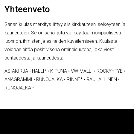
Yhteenveto
Sanan kuulas merkitys liittyy siis kirkkauteen, selkeyteen ja
kauneuteen. Se on sana, jota voi käyttää monipuolisesti
luonnon, ihmisten ja esineiden kuvailemiseen. Kuulasta
voidaan pitää positiivisena ominaisuutena, joka viestii
puhtaudesta ja kauneudesta.
ASIAKIRJA
•
HALLI*
•
KIPUNA
•
VW-MALLI
•
ROCKYHTYE
•
ANAGRAMMI
•
RUNOJALKA
•
RINNE*
•
RAUHALLINEN
•
RUNOJALKA
•