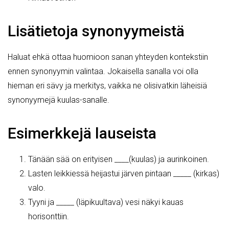
Lisätietoja synonyymeistä
Haluat ehkä ottaa huomioon sanan yhteyden kontekstiin
ennen synonyymin valintaa. Jokaisella sanalla voi olla
hieman eri sävy ja merkitys, vaikka ne olisivatkin läheisiä
synonyymejä kuulas-sanalle.
Esimerkkejä lauseista
Tänään sää on erityisen ____(kuulas) ja aurinkoinen.
Lasten leikkiessä heijastui järven pintaan _____ (kirkas)
valo.
Tyyni ja _____ (läpikuultava) vesi näkyi kauas
horisonttiin.