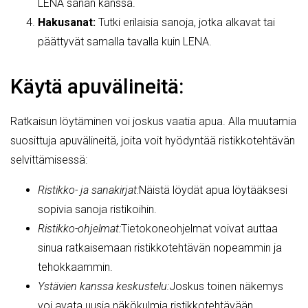
LENA sanan kanssa.
Hakusanat:
Tutki erilaisia sanoja, jotka alkavat tai
päättyvät samalla tavalla kuin LENA.
Käytä apuvälineitä:
Ratkaisun löytäminen voi joskus vaatia apua. Alla muutamia
suosittuja apuvälineitä, joita voit hyödyntää ristikkotehtävän
selvittämisessä:
Ristikko- ja sanakirjat:
Näistä löydät apua löytääksesi
sopivia sanoja ristikoihin.
Ristikko-ohjelmat:
Tietokoneohjelmat voivat auttaa
sinua ratkaisemaan ristikkotehtävän nopeammin ja
tehokkaammin.
Ystävien kanssa keskustelu:
Joskus toinen näkemys
voi avata uusia näkökulmia ristikkotehtävään.