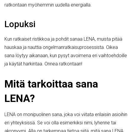
ratkontaan myöhemmin uudella energialla.
Lopuksi
Kun ratkaiset ristikkoa ja pohdit sanaa LENA, muista pitää
hauskaa ja nauttia ongelmanratkaisuprosessista. Oikea
sana löytyy aikanaan, kun pysyt avoimena eri vaihtoehdoille
ja käytät harkintaa. Onnea ratkontaan!
Mitä tarkoittaa sana
LENA?
LENA on monipuolinen sana, joka voi viitata erilaisiin asioihin
eri yhteyksissä. Se voi olla esimerkiksi nimi, lyhenne tai
akronyymi. Alla on tarkempaa tietoa siitä, mitä sana LENA