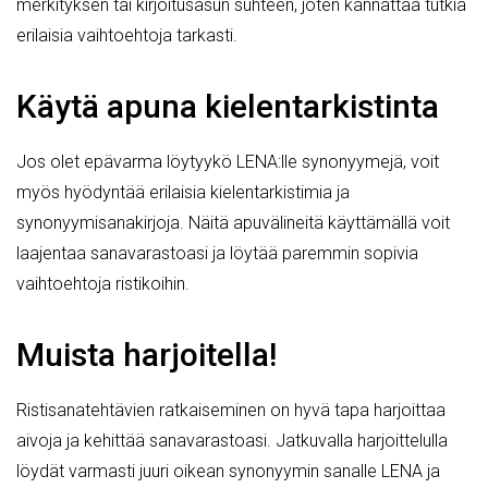
merkityksen tai kirjoitusasun suhteen, joten kannattaa tutkia
erilaisia vaihtoehtoja tarkasti.
Käytä apuna kielentarkistinta
Jos olet epävarma löytyykö LENA:lle synonyymejä, voit
myös hyödyntää erilaisia kielentarkistimia ja
synonyymisanakirjoja. Näitä apuvälineitä käyttämällä voit
laajentaa sanavarastoasi ja löytää paremmin sopivia
vaihtoehtoja ristikoihin.
Muista harjoitella!
Ristisanatehtävien ratkaiseminen on hyvä tapa harjoittaa
aivoja ja kehittää sanavarastoasi. Jatkuvalla harjoittelulla
löydät varmasti juuri oikean synonyymin sanalle LENA ja