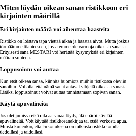
Miten löydän oikean sanan ristikkoon eri
kirjainten määrillä
Eri kirjainten määrä voi aiheuttaa haasteita
Ristikko on loistava tapa viettää aikaa ja haastaa aivot. Mutta joskus
törmäämme tilanteeseen, jossa emme ole varmoja oikeasta sanasta.
Erityisesti sana MESTARI voi herättää kysymyksiä eri kirjainten
määrän suhteen.
Loppusointu voi auttaa
Kun etsit oikeaa sanaa, kiinnitä huomiota muihin ristikossa oleviin
sanoihin. Voi olla, että nämä sanat antavat vihjeitä oikeasta sanasta.
Lisäksi loppusoinnut voivat auttaa tunnistamaan sopivan sanan.
Käytä apuvälineitä
Jos olet jumissa eikä oikeaa sanaa löydy, älä epäröi käyttää
apuvälineitä. Voit käyttää ristikkosanakirjaa tai etsiä verkosta apua.
Muista kuitenkin, että tarkoituksena on ratkaista ristikko omilla
tiedoillasi ja taidoillasi.