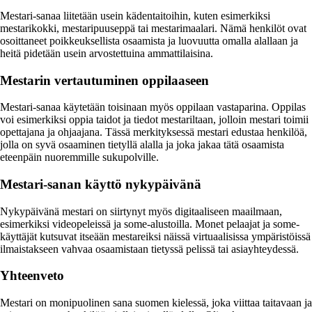
Mestari-sanaa liitetään usein kädentaitoihin, kuten esimerkiksi
mestarikokki, mestaripuuseppä tai mestarimaalari. Nämä henkilöt ovat
osoittaneet poikkeuksellista osaamista ja luovuutta omalla alallaan ja
heitä pidetään usein arvostettuina ammattilaisina.
Mestarin vertautuminen oppilaaseen
Mestari-sanaa käytetään toisinaan myös oppilaan vastaparina. Oppilas
voi esimerkiksi oppia taidot ja tiedot mestariltaan, jolloin mestari toimii
opettajana ja ohjaajana. Tässä merkityksessä mestari edustaa henkilöä,
jolla on syvä osaaminen tietyllä alalla ja joka jakaa tätä osaamista
eteenpäin nuoremmille sukupolville.
Mestari-sanan käyttö nykypäivänä
Nykypäivänä mestari on siirtynyt myös digitaaliseen maailmaan,
esimerkiksi videopeleissä ja some-alustoilla. Monet pelaajat ja some-
käyttäjät kutsuvat itseään mestareiksi näissä virtuaalisissa ympäristöissä
ilmaistakseen vahvaa osaamistaan tietyssä pelissä tai asiayhteydessä.
Yhteenveto
Mestari on monipuolinen sana suomen kielessä, joka viittaa taitavaan ja