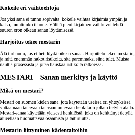
Kokeile eri vaihtoehtoja
Jos yksi sana ei tunnu sopivalta, kokeile vaihtaa kirjaimia ympäri ja
katso, muuttuuko tilanne. Välillä pieni kirjaimen vaihto voi tehdä
suuren eron oikean sanan löytämisessä.
Harjoitus tekee mestarin
Älä turhaudu, jos et heti löydä oikeaa sanaa. Harjoittelu tekee mestarin,
ja mitä enemmän ratkot ristikoita, sitä paremmaksi siinä tulet. Muista
nauttia prosessista ja pitää hauskaa ristikoita ratkoessa.
MESTARI – Sanan merkitys ja käyttö
Mikä on mestari?
Mestari on suomen kielen sana, jota käytetään useissa eri yhteyksissä
viittaamaan taitavaan tai asiantuntevaan henkilöön jollain tietyllä alalla.
Mestari-sanaa käytetään yleisesti henkilöstä, joka on kehittänyt tietyllä
alueellaan huomattavaa osaamista ja taituruutta.
Mestarin liittyminen kädentaitoihin