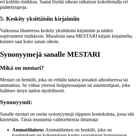
eri kohtiin ristikkoa. Saatat löytää oikean ratkaisun kokeilemalla eri
päättelytapoja.
5. Keskity yksittäisiin kirjaimiin
Vaikeassa tilanteessa keskity yksittäisiin kirjaimiin ja niiden
sopivuuteen ristikkoon. Muodosta sana MESTARI kirjain kirjaimelta,
kunnes saat koko sanan oikein.
Synonyymejä sanalle MESTARI
Mikä on mestari?
Mestari on henkilö, joka on erittäin taitava jossakin aihealueessa tai
ammatissa. Se viittaa yleensä huippuosaajaan tai asiantuntijaan, joka
hallitsee tietyn taidon täydellisesti.
Synonyymit:
Sanalle mestari on useita synonyymejä riippuen kontekstista, jossa sitä
käytetään. Tässä muutamia vaihtoehtoisia ilmaisuja:
Ammattilainen:
Ammattilainen on henkilö, joka on
koulutuksen tai kokemuksen kautta saavuttanut huipputason