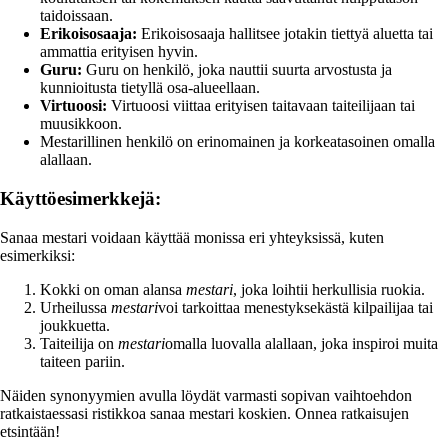
taidoissaan.
Erikoisosaaja:
Erikoisosaaja hallitsee jotakin tiettyä aluetta tai
ammattia erityisen hyvin.
Guru:
Guru on henkilö, joka nauttii suurta arvostusta ja
kunnioitusta tietyllä osa-alueellaan.
Virtuoosi:
Virtuoosi viittaa erityisen taitavaan taiteilijaan tai
muusikkoon.
Mestarillinen henkilö on erinomainen ja korkeatasoinen omalla
alallaan.
Käyttöesimerkkejä:
Sanaa mestari voidaan käyttää monissa eri yhteyksissä, kuten
esimerkiksi:
Kokki on oman alansa
mestari
, joka loihtii herkullisia ruokia.
Urheilussa
mestari
voi tarkoittaa menestyksekästä kilpailijaa tai
joukkuetta.
Taiteilija on
mestari
omalla luovalla alallaan, joka inspiroi muita
taiteen pariin.
Näiden synonyymien avulla löydät varmasti sopivan vaihtoehdon
ratkaistaessasi ristikkoa sanaa mestari koskien. Onnea ratkaisujen
etsintään!