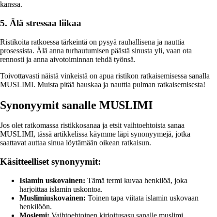
kanssa.
5. Älä stressaa liikaa
Ristikoita ratkoessa tärkeintä on pysyä rauhallisena ja nauttia
prosessista. Älä anna turhautumisen päästä sinusta yli, vaan ota
rennosti ja anna aivotoiminnan tehdä työnsä.
Toivottavasti näistä vinkeistä on apua ristikon ratkaisemisessa sanalla
MUSLIMI. Muista pitää hauskaa ja nauttia pulman ratkaisemisesta!
Synonyymit sanalle MUSLIMI
Jos olet ratkomassa ristikkosanaa ja etsit vaihtoehtoista sanaa
MUSLIMI, tässä artikkelissa käymme läpi synonyymejä, jotka
saattavat auttaa sinua löytämään oikean ratkaisun.
Käsitteelliset synonyymit:
Islamin uskovainen:
Tämä termi kuvaa henkilöä, joka
harjoittaa islamin uskontoa.
Muslimiuskovainen:
Toinen tapa viitata islamin uskovaan
henkilöön.
Moslemi:
Vaihtoehtoinen kirjoitusasu sanalle muslimi.