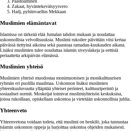
Paastoaminen
Zakaat, hyväntekeväisyysvero
Hadj, pyhiinvaellus Mekkaan
Muslimien elämäntavat
Islamissa on tärkeää elää Jumalan tahdon mukaan ja noudattaa
uskonnollisia velvollisuuksia. Muslimi rukoilee päivittäin viisi kertaa
päivässä tiettyinä aikoina sekä paastoaa ramadan-kuukauden aikana.
Lisäksi muslimien tulee noudattaa islamin siveyslakeja ja eettisiä
periaatteita arkipäivän elämässä.
Muslimien yhteisö
Muslimien yhteisö muodostaa monimuotoisen ja monikulttuurisen
ryhmän eri puolilla maailmaa. Uskonnon lisäksi muslimien
yhteenkuuluvuutta ylläpitää yhteiset perinteet, kulttuuriperintö ja
sosiaaliset normit. Moskeijat toimivat muslimiyhteisön keskuksina,
joissa rukoillaan, opiskellaan uskontoa ja vietetään uskonnollisia juhlia.
Yhteenveto
Yhteenvetona voidaan todeta, että muslimi on henkilö, joka tunnustaa
islamin uskonnon oppeja ja harjoittaa uskontoa ohjeiden mukaisesti.