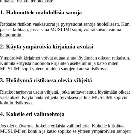
ratkaista ristikot tehokkaasti:
1. Hahmottele mahdollisia sanoja
Ratkaise ristikon vaakasuorat ja pystysuorat sanoja huolellisesti. Kun
pääset kohtaan, jossa sana MUSLIMI sopii, voi ratkaisu avautua
helpommin.
2. Käytä ympäröiviä kirjaimia avuksi
Ympäröivät kirjaimet voivat auttaa sinua löytämään oikean ratkaisun.
Kiinnitä erityistä huomiota kirjainten asetteluihin ja katso miten
MUSLIMI sopii yhteen muiden sanojen kanssa ristikossa.
3. Hyödynnä ristikossa olevia vihjeitä
Ristikot tarjoavat usein vihjeitä, jotka auttavat sinua löytämään oikeat
vastaukset. Käytä näitä vihjeitä hyväksesi ja liitä MUSLIMI sopiviin
kohtiin ristikossa.
4. Kokeile eri vaihtoehtoja
Jos olet epävarma, kokeile erilaisia vaihtoehtoja. Kokeile kirjoittaa
MUSLIMI eri kohtiin ja katso sopiiko se yhteen ympäröivien sanojen