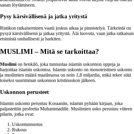
sanan löytämiseen.
Pysy kärsivällisenä ja jatka yritystä
Ristikon ratkaiseminen vaatii joskus aikaa ja pinnistelyä. Tärkeintä on
pysyä kärsivällisenä ja jatkaa yritystä. Älä luovuta, vaan jatka ratkaisun
etsimistä rauhallisesti ja harkiten.
MUSLIMI – Mitä se tarkoittaa?
Muslimi
on henkilö, joka tunnustaa islamin uskonnon oppeja ja
harjoittaa islamin uskontoa. Islamin uskonto on monoteistinen uskonto
ja muslimien määrä maailmassa on noin 1,8 miljardia, mikä tekee siitä
toiseksi suurimman uskonnon kristinuskon jälkeen.
Uskonnon perusteet
Islamin uskonto perustuu Koraaniin, islamin pyhään kirjaan, joka
paljastettiin profeetta Muhammadille. Muslimien usko perustuu viiteen
pilarin, jotka ovat:
Uskontunnustus
Rukous