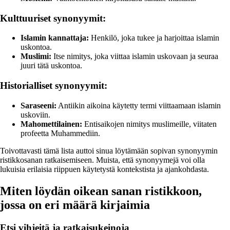
Kulttuuriset synonyymit:
Islamin kannattaja:
Henkilö, joka tukee ja harjoittaa islamin
uskontoa.
Muslimi:
Itse nimitys, joka viittaa islamin uskovaan ja seuraa
juuri tätä uskontoa.
Historialliset synonyymit:
Saraseeni:
Antiikin aikoina käytetty termi viittaamaan islamin
uskoviin.
Mahomettilainen:
Entisaikojen nimitys muslimeille, viitaten
profeetta Muhammediin.
Toivottavasti tämä lista auttoi sinua löytämään sopivan synonyymin
ristikkosanan ratkaisemiseen. Muista, että synonyymejä voi olla
lukuisia erilaisia riippuen käytetystä kontekstista ja ajankohdasta.
Miten löydän oikean sanan ristikkoon,
jossa on eri määrä kirjaimia
Etsi vihjeitä ja ratkaisukeinoja