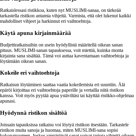
Ratkaislessasi ristikkoa, kuten nyt MUSLIMI-sanaa, on tärkeää
tarkastella ristikon antamia vihjeitä. Varmista, että olet lukenut kaikki
mahdolliset vihjeet ja harkinnut eri vaihtoehtoja.
Käytä apuna kirjainmäärää
Budjettiratkaisuihin on usein hyödyllistä määritellä oikean sanan
pituus. MUSLIMI-sanan tapauksessa, voit miettiä, kuinka monta
kirjainta sana sisältää. Tämä voi auttaa kaventamaan vaihtoehtoja ja
löytämään oikean sanan.
Kokeile eri vaihtoehtoja
Ratkaisun löytäminen saattaa vaatia kokeilemista eri suuntiin. Älä
epäröi kirjoittaa eri vaihtoehtoja paperille ja vertailla niitä ristikon
kanssa. Voit myös pyytää apua ystäviltäsi tai käyttää ristikko-ohjelmaa
apunasi.
Hyödynnä ristikon sisältöä
Joissain tapauksissa ratkaisu voi löytyä ristikon itsestään. Tarkastele
ristikon muita sanoja ja huomaa, miten MUSLIMI-sana sopisi
kokonaisuuteen. Joskus ympäröivät sanat voivat tarjota vihjeitä oikean