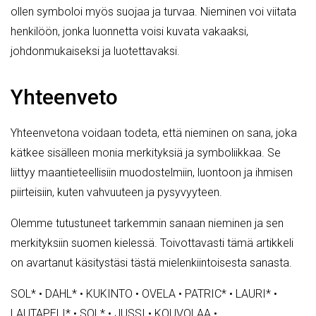
ollen symboloi myös suojaa ja turvaa. Nieminen voi viitata
henkilöön, jonka luonnetta voisi kuvata vakaaksi,
johdonmukaiseksi ja luotettavaksi.
Yhteenveto
Yhteenvetona voidaan todeta, että nieminen on sana, joka
kätkee sisälleen monia merkityksiä ja symboliikkaa. Se
liittyy maantieteellisiin muodostelmiin, luontoon ja ihmisen
piirteisiin, kuten vahvuuteen ja pysyvyyteen.
Olemme tutustuneet tarkemmin sanaan nieminen ja sen
merkityksiin suomen kielessä. Toivottavasti tämä artikkeli
on avartanut käsitystäsi tästä mielenkiintoisesta sanasta.
SOL*
•
DAHL*
•
KUKINTO
•
OVELA
•
PATRIC*
•
LAURI*
•
LAUTAPELI*
•
SOL*
•
JUSSI
•
KOUVOLAA
•