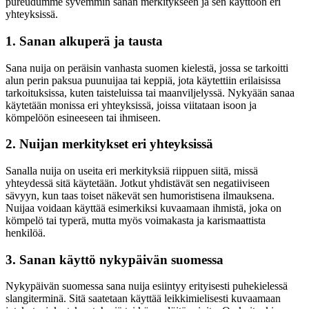
pureudumme syvemmin sanan merkitykseen ja sen käyttöön eri
yhteyksissä.
1. Sanan alkuperä ja tausta
Sana nuija on peräisin vanhasta suomen kielestä, jossa se tarkoitti
alun perin paksua puunuijaa tai keppiä, jota käytettiin erilaisissa
tarkoituksissa, kuten taisteluissa tai maanviljelyssä. Nykyään sanaa
käytetään monissa eri yhteyksissä, joissa viitataan isoon ja
kömpelöön esineeseen tai ihmiseen.
2. Nuijan merkitykset eri yhteyksissä
Sanalla nuija on useita eri merkityksiä riippuen siitä, missä
yhteydessä sitä käytetään. Jotkut yhdistävät sen negatiiviseen
sävyyn, kun taas toiset näkevät sen humoristisena ilmauksena.
Nuijaa voidaan käyttää esimerkiksi kuvaamaan ihmistä, joka on
kömpelö tai typerä, mutta myös voimakasta ja karismaattista
henkilöä.
3. Sanan käyttö nykypäivän suomessa
Nykypäivän suomessa sana nuija esiintyy erityisesti puhekielessä
slangiterminä. Sitä saatetaan käyttää leikkimielisesti kuvaamaan