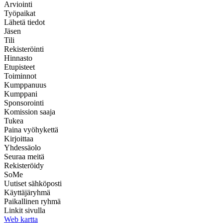
Arviointi
Työpaikat
Lähetä tiedot
Jäsen
Tili
Rekisteröinti
Hinnasto
Etupisteet
Toiminnot
Kumppanuus
Kumppani
Sponsorointi
Komission saaja
Tukea
Paina vyöhykettä
Kirjoittaa
Yhdessäolo
Seuraa meitä
Rekisteröidy
SoMe
Uutiset sähköposti
Käyttäjäryhmä
Paikallinen ryhmä
Linkit sivulla
Web kartta