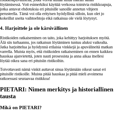
löytämisessä. Voit esimerkiksi käyttää verkossa toimivia ristikkoapuja,
jotka antavat ehdotuksia eri pituisille sanoille annetun vihjeen
perusteella. Tämä voi olla erityisen hyödyllistä silloin, kun olet jo
kokeillut useita vaihtoehtoja eikä ratkaisua ole vielä löytynyt.
4. Harjoittele ja ole kärsivällinen
Ristikoiden ratkaiseminen on taito, joka kehittyy harjoituksen myötä.
Älä siis turhaannu, jos ratkaisun löytäminen tuntuu aluksi vaikealta.
Jatka harjoittelua ja hyödynnä erilaisia vinkkejä ja apuvälineitä matkan
varrella. Muista myös, että ristikoiden ratkaiseminen on ennen kaikkea
hauskaa ajanvietettä, joten nauti prosessista ja anna aikaa itsellesi
löytää oikea sana eri pituisiin ristikoihin.
Toivottavasti nämä vinkit auttavat sinua löytämään oikeat sanat eri
pituisille ristikoille. Muista pitää hauskaa ja pitää mieli avoimena
ratkoessasi seuraavaa ristikkoa!
PIETARI: Nimen merkitys ja historiallinen
tausta
Mikä on PIETARI?