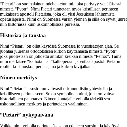
“Pietari” on suomalainen miehen etunimi, joka periytyy venäläisestä
nimestä “Pyotr”. Nimi Pietari tunnetaan myös kristillisen perinteen
mukaisesti apostoli Pietarista, joka oli yksi Jeesuksen lähimmistä
opetuslapsista. Nimi on Suomessa varsin yleinen ja sillä on syvät juuret
niin historiassa kuin uskonnollisissa piireissä.
Historiaa ja taustaa
Nimi “Pietari” on ollut käytössä Suomessa jo vuosisatojen ajan. Se
juontaa juurensa ortodoksisen kirkon käyttämästä nimestä “Pyotr”,
joka puolestaan on johdettu antiikin kreikan nimestä “Petros”. Tämä
nimi merkitsee “kalliota” tai “kallioperää” ja viittaa apostoli Pietarin
rooliin kristinuskon perustajana ja kirkon kivijalkana.
Nimen merkitys
Nimi “Pietari” assosioituu vahvasti uskonnollisiin yhteyksiin ja
kristilliseen perinteeseen. Se on symbolinen nimi, jolla on vahva
historiallinen painoarvo. Nimen kantajalle voi olla tärkeää sen
uskonnollinen merkitys ja perinteiden vaaliminen.
“Pietari” nykypäivänä
Vaikka nimi voi olla perinteikäs, se on edelleen suosittu ja käytössä