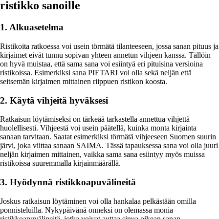
ristikko sanoille
1. Alkuasetelma
Ristikoita ratkoessa voi usein törmätä tilanteeseen, jossa sanan pituus ja
kirjaimet eivät tunnu sopivan yhteen annetun vihjeen kanssa. Tällöin
on hyvä muistaa, että sama sana voi esiintyä eri pituisina versioina
ristikoissa. Esimerkiksi sana PIETARI voi olla sekä neljän että
seitsemän kirjaimen mittainen riippuen ristikon koosta.
2. Käytä vihjeitä hyväksesi
Ratkaisun löytämiseksi on tärkeää tarkastella annettua vihjettä
huolellisesti. Vihjeestä voi usein päätellä, kuinka monta kirjainta
sanaan tarvitaan. Saatat esimerkiksi törmätä vihjeeseen Suomen suurin
järvi, joka viittaa sanaan SAIMA. Tässä tapauksessa sana voi olla juuri
neljän kirjaimen mittainen, vaikka sama sana esiintyy myös muissa
ristikoissa suuremmalla kirjainmäärällä.
3. Hyödynnä ristikkoapuvälineitä
Joskus ratkaisun löytäminen voi olla hankalaa pelkästään omilla
ponnisteluilla. Nykypäivänä onneksi on olemassa monia
ristikkoapuvälineitä, jotka voivat auttaa sinua oikean sanan