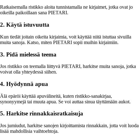
Ratkaisemalla ristikko aloita tunnistamalla ne kirjaimet, jotka ovat jo
oikeilla paikoillaan sana PIETARI.
2. Käytä istuvuutta
Kun tiedät joitain oikeita kirjaimia, voit käyttää niitä istuttaa sivuilla
muita sanoja. Katso, miten PIETARI sopii muihin kirjaimiin.
3. Pidä mielessä teema
Jos ristikko on teemalla liittyvä PIETARI, harkitse muita sanoja, jotka
voivat olla yhteydessä siihen.
4. Hyödynnä apua
Älä epäröi käyttää apuvälineitä, kuten ristikko-sanakirjaa,
synonyymejä tai muuta apua. Se voi auttaa sinua täyttämään aukot.
5. Harkitse rinnakkaisratkaisuja
Jos jumiudut, harkitse sanojen kirjoittamista rinnakkain, jotta voit luoda
lisää mahdollisia vaihtoehtoja.