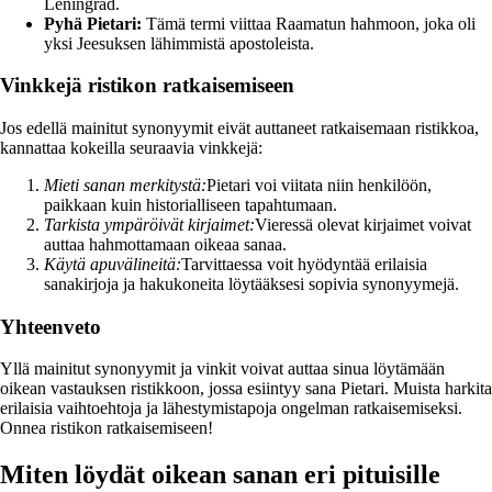
Leningrad.
Pyhä Pietari:
Tämä termi viittaa Raamatun hahmoon, joka oli
yksi Jeesuksen lähimmistä apostoleista.
Vinkkejä ristikon ratkaisemiseen
Jos edellä mainitut synonyymit eivät auttaneet ratkaisemaan ristikkoa,
kannattaa kokeilla seuraavia vinkkejä:
Mieti sanan merkitystä:
Pietari voi viitata niin henkilöön,
paikkaan kuin historialliseen tapahtumaan.
Tarkista ympäröivät kirjaimet:
Vieressä olevat kirjaimet voivat
auttaa hahmottamaan oikeaa sanaa.
Käytä apuvälineitä:
Tarvittaessa voit hyödyntää erilaisia
sanakirjoja ja hakukoneita löytääksesi sopivia synonyymejä.
Yhteenveto
Yllä mainitut synonyymit ja vinkit voivat auttaa sinua löytämään
oikean vastauksen ristikkoon, jossa esiintyy sana Pietari. Muista harkita
erilaisia vaihtoehtoja ja lähestymistapoja ongelman ratkaisemiseksi.
Onnea ristikon ratkaisemiseen!
Miten löydät oikean sanan eri pituisille