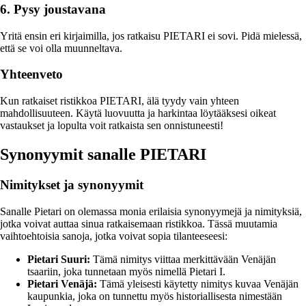
6. Pysy joustavana
Yritä ensin eri kirjaimilla, jos ratkaisu PIETARI ei sovi. Pidä mielessä,
että se voi olla muunneltava.
Yhteenveto
Kun ratkaiset ristikkoa PIETARI, älä tyydy vain yhteen
mahdollisuuteen. Käytä luovuutta ja harkintaa löytääksesi oikeat
vastaukset ja lopulta voit ratkaista sen onnistuneesti!
Synonyymit sanalle PIETARI
Nimitykset ja synonyymit
Sanalle Pietari on olemassa monia erilaisia synonyymejä ja nimityksiä,
jotka voivat auttaa sinua ratkaisemaan ristikkoa. Tässä muutamia
vaihtoehtoisia sanoja, jotka voivat sopia tilanteeseesi:
Pietari Suuri:
Tämä nimitys viittaa merkittävään Venäjän
tsaariin, joka tunnetaan myös nimellä Pietari I.
Pietari Venäjä:
Tämä yleisesti käytetty nimitys kuvaa Venäjän
kaupunkia, joka on tunnettu myös historiallisesta nimestään