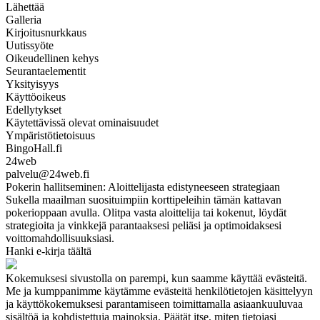
Lähettää
Galleria
Kirjoitusnurkkaus
Uutissyöte
Oikeudellinen kehys
Seurantaelementit
Yksityisyys
Käyttöoikeus
Edellytykset
Käytettävissä olevat ominaisuudet
Ympäristötietoisuus
BingoHall.fi
24web
palvelu@24web.fi
Pokerin hallitseminen: Aloittelijasta edistyneeseen strategiaan
Sukella maailman suosituimpiin korttipeleihin tämän kattavan
pokerioppaan avulla. Olitpa vasta aloittelija tai kokenut, löydät
strategioita ja vinkkejä parantaaksesi peliäsi ja optimoidaksesi
voittomahdollisuuksiasi.
Hanki e-kirja täältä
Kokemuksesi sivustolla on parempi, kun saamme käyttää evästeitä.
Me ja kumppanimme käytämme evästeitä henkilötietojen käsittelyyn
ja käyttökokemuksesi parantamiseen toimittamalla asiaankuuluvaa
sisältöä ja kohdistettuja mainoksia. Päätät itse, miten tietojasi