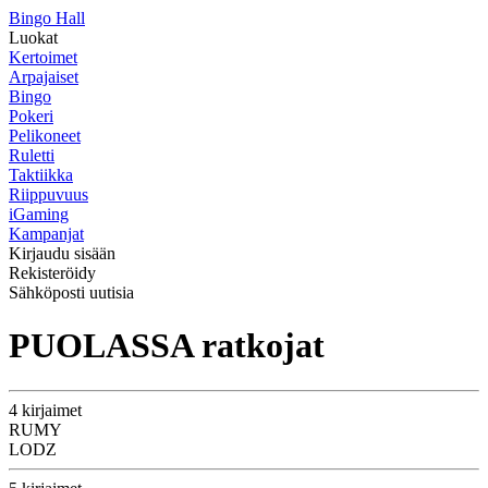
Bingo Hall
Luokat
Kertoimet
Arpajaiset
Bingo
Pokeri
Pelikoneet
Ruletti
Taktiikka
Riippuvuus
iGaming
Kampanjat
Kirjaudu sisään
Rekisteröidy
Sähköposti uutisia
PUOLASSA ratkojat
4 kirjaimet
RUMY
LODZ