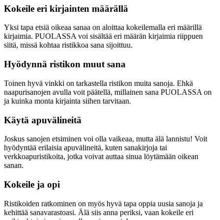
Kokeile eri kirjainten määrällä
Yksi tapa etsiä oikeaa sanaa on aloittaa kokeilemalla eri määrillä
kirjaimia. PUOLASSA voi sisältää eri määrän kirjaimia riippuen
siitä, missä kohtaa ristikkoa sana sijoittuu.
Hyödynnä ristikon muut sana
Toinen hyvä vinkki on tarkastella ristikon muita sanoja. Ehkä
naapurisanojen avulla voit päätellä, millainen sana PUOLASSA on
ja kuinka monta kirjainta siihen tarvitaan.
Käytä apuvälineitä
Joskus sanojen etsiminen voi olla vaikeaa, mutta älä lannistu! Voit
hyödyntää erilaisia apuvälineitä, kuten sanakirjoja tai
verkkoapuristikoita, jotka voivat auttaa sinua löytämään oikean
sanan.
Kokeile ja opi
Ristikoiden ratkominen on myös hyvä tapa oppia uusia sanoja ja
kehittää sanavarastoasi. Älä siis anna periksi, vaan kokeile eri