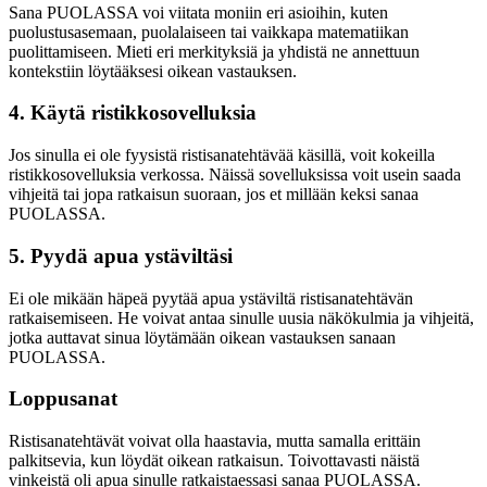
Sana PUOLASSA voi viitata moniin eri asioihin, kuten
puolustusasemaan, puolalaiseen tai vaikkapa matematiikan
puolittamiseen. Mieti eri merkityksiä ja yhdistä ne annettuun
kontekstiin löytääksesi oikean vastauksen.
4. Käytä ristikkosovelluksia
Jos sinulla ei ole fyysistä ristisanatehtävää käsillä, voit kokeilla
ristikkosovelluksia verkossa. Näissä sovelluksissa voit usein saada
vihjeitä tai jopa ratkaisun suoraan, jos et millään keksi sanaa
PUOLASSA.
5. Pyydä apua ystäviltäsi
Ei ole mikään häpeä pyytää apua ystäviltä ristisanatehtävän
ratkaisemiseen. He voivat antaa sinulle uusia näkökulmia ja vihjeitä,
jotka auttavat sinua löytämään oikean vastauksen sanaan
PUOLASSA.
Loppusanat
Ristisanatehtävät voivat olla haastavia, mutta samalla erittäin
palkitsevia, kun löydät oikean ratkaisun. Toivottavasti näistä
vinkeistä oli apua sinulle ratkaistaessasi sanaa PUOLASSA.