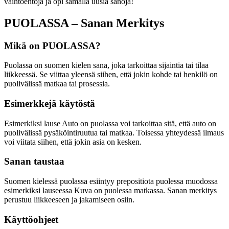
vaihtoehtoja ja opi samalla uusia sanoja!
PUOLASSA – Sanan Merkitys
Mikä on PUOLASSA?
Puolassa on suomen kielen sana, joka tarkoittaa sijaintia tai tilaa
liikkeessä. Se viittaa yleensä siihen, että jokin kohde tai henkilö on
puolivälissä matkaa tai prosessia.
Esimerkkejä käytöstä
Esimerkiksi lause Auto on puolassa voi tarkoittaa sitä, että auto on
puolivälissä pysäköintiruutua tai matkaa. Toisessa yhteydessä ilmaus
voi viitata siihen, että jokin asia on kesken.
Sanan taustaa
Suomen kielessä puolassa esiintyy prepositiota puolessa muodossa
esimerkiksi lauseessa Kuva on puolessa matkassa. Sanan merkitys
perustuu liikkeeseen ja jakamiseen osiin.
Käyttöohjeet