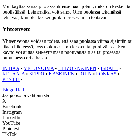
Voit käyttää sanaa puolassa ilmaisemaan jotain, mikä on kesken tai
puolivälissä. Esimerkiksi voit sanoa Olen puolassa tekemässä
tehtävää, kun olet kesken jonkin prosessin tai tehtävän.
Yhteenveto
Yhteenvetona voidaan todeta, että sana puolassa viittaa sijaintiin tai
tilaan liikkeessä, jossa jokin asia on kesken tai puolivälissä. Sen
käyttö voi auttaa selkeyttämään puolivälistä tilaa tai prosessia
puhuttaessa eri aiheista.
INTIAA
•
VETOVOIMA
•
LEIVONNAINEN
•
ISRAEL
•
KELAAJA
•
SEPPO
•
KASKINEN
•
JOHN
•
LONKA*
•
PENTTI
•
Bingo Hall
Jaa ja osoita välittämistä
X
Facebook
Instagram
LinkedIn
YouTube
Pinterest
TikTok