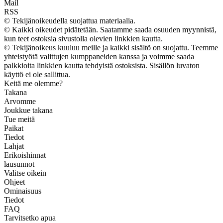
Mail
RSS
© Tekijänoikeudella suojattua materiaalia.
© Kaikki oikeudet pidätetään. Saatamme saada osuuden myynnistä,
kun teet ostoksia sivustolla olevien linkkien kautta.
© Tekijänoikeus kuuluu meille ja kaikki sisältö on suojattu. Teemme
yhteistyötä valittujen kumppaneiden kanssa ja voimme saada
palkkioita linkkien kautta tehdyistä ostoksista. Sisällön luvaton
käyttö ei ole sallittua.
Keitä me olemme?
Takana
Arvomme
Joukkue takana
Tue meitä
Paikat
Tiedot
Lahjat
Erikoishinnat
lausunnot
Valitse oikein
Ohjeet
Ominaisuus
Tiedot
FAQ
Tarvitsetko apua