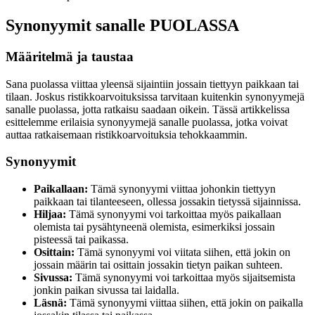
Synonyymit sanalle PUOLASSA
Määritelmä ja taustaa
Sana puolassa viittaa yleensä sijaintiin jossain tiettyyn paikkaan tai
tilaan. Joskus ristikkoarvoituksissa tarvitaan kuitenkin synonyymejä
sanalle puolassa, jotta ratkaisu saadaan oikein. Tässä artikkelissa
esittelemme erilaisia synonyymejä sanalle puolassa, jotka voivat
auttaa ratkaisemaan ristikkoarvoituksia tehokkaammin.
Synonyymit
Paikallaan:
Tämä synonyymi viittaa johonkin tiettyyn
paikkaan tai tilanteeseen, ollessa jossakin tietyssä sijainnissa.
Hiljaa:
Tämä synonyymi voi tarkoittaa myös paikallaan
olemista tai pysähtyneenä olemista, esimerkiksi jossain
pisteessä tai paikassa.
Osittain:
Tämä synonyymi voi viitata siihen, että jokin on
jossain määrin tai osittain jossakin tietyn paikan suhteen.
Sivussa:
Tämä synonyymi voi tarkoittaa myös sijaitsemista
jonkin paikan sivussa tai laidalla.
Läsnä:
Tämä synonyymi viittaa siihen, että jokin on paikalla