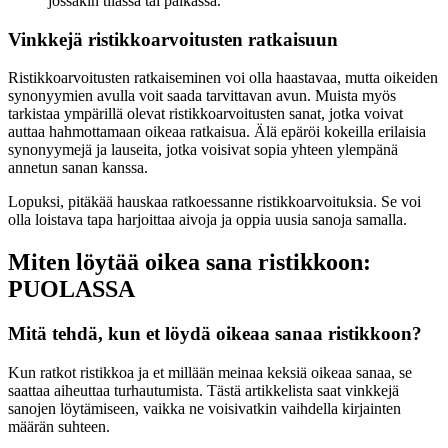
jossakin tilassa tai paikassa.
Vinkkejä ristikkoarvoitusten ratkaisuun
Ristikkoarvoitusten ratkaiseminen voi olla haastavaa, mutta oikeiden
synonyymien avulla voit saada tarvittavan avun. Muista myös
tarkistaa ympärillä olevat ristikkoarvoitusten sanat, jotka voivat
auttaa hahmottamaan oikeaa ratkaisua. Älä epäröi kokeilla erilaisia
synonyymejä ja lauseita, jotka voisivat sopia yhteen ylempänä
annetun sanan kanssa.
Lopuksi, pitäkää hauskaa ratkoessanne ristikkoarvoituksia. Se voi
olla loistava tapa harjoittaa aivoja ja oppia uusia sanoja samalla.
Miten löytää oikea sana ristikkoon:
PUOLASSA
Mitä tehdä, kun et löydä oikeaa sanaa ristikkoon?
Kun ratkot ristikkoa ja et millään meinaa keksiä oikeaa sanaa, se
saattaa aiheuttaa turhautumista. Tästä artikkelista saat vinkkejä
sanojen löytämiseen, vaikka ne voisivatkin vaihdella kirjainten
määrän suhteen.