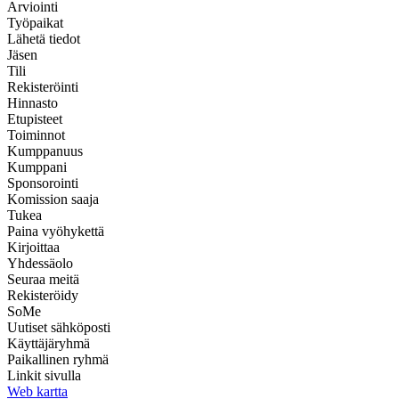
Arviointi
Työpaikat
Lähetä tiedot
Jäsen
Tili
Rekisteröinti
Hinnasto
Etupisteet
Toiminnot
Kumppanuus
Kumppani
Sponsorointi
Komission saaja
Tukea
Paina vyöhykettä
Kirjoittaa
Yhdessäolo
Seuraa meitä
Rekisteröidy
SoMe
Uutiset sähköposti
Käyttäjäryhmä
Paikallinen ryhmä
Linkit sivulla
Web kartta