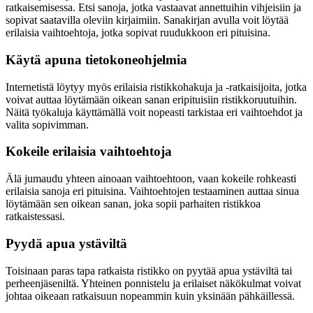
ratkaisemisessa. Etsi sanoja, jotka vastaavat annettuihin vihjeisiin ja
sopivat saatavilla oleviin kirjaimiin. Sanakirjan avulla voit löytää
erilaisia vaihtoehtoja, jotka sopivat ruudukkoon eri pituisina.
Käytä apuna tietokoneohjelmia
Internetistä löytyy myös erilaisia ristikkohakuja ja -ratkaisijoita, jotka
voivat auttaa löytämään oikean sanan eripituisiin ristikkoruutuihin.
Näitä työkaluja käyttämällä voit nopeasti tarkistaa eri vaihtoehdot ja
valita sopivimman.
Kokeile erilaisia vaihtoehtoja
Älä jumaudu yhteen ainoaan vaihtoehtoon, vaan kokeile rohkeasti
erilaisia sanoja eri pituisina. Vaihtoehtojen testaaminen auttaa sinua
löytämään sen oikean sanan, joka sopii parhaiten ristikkoa
ratkaistessasi.
Pyydä apua ystäviltä
Toisinaan paras tapa ratkaista ristikko on pyytää apua ystäviltä tai
perheenjäseniltä. Yhteinen ponnistelu ja erilaiset näkökulmat voivat
johtaa oikeaan ratkaisuun nopeammin kuin yksinään pähkäillessä.