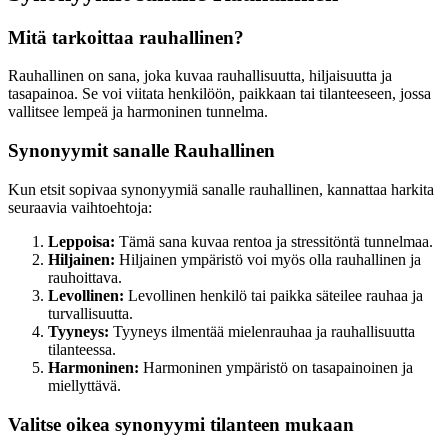
Mitä tarkoittaa rauhallinen?
Rauhallinen on sana, joka kuvaa rauhallisuutta, hiljaisuutta ja
tasapainoa. Se voi viitata henkilöön, paikkaan tai tilanteeseen, jossa
vallitsee lempeä ja harmoninen tunnelma.
Synonyymit sanalle Rauhallinen
Kun etsit sopivaa synonyymiä sanalle rauhallinen, kannattaa harkita
seuraavia vaihtoehtoja:
Leppoisa:
Tämä sana kuvaa rentoa ja stressitöntä tunnelmaa.
Hiljainen:
Hiljainen ympäristö voi myös olla rauhallinen ja
rauhoittava.
Levollinen:
Levollinen henkilö tai paikka säteilee rauhaa ja
turvallisuutta.
Tyyneys:
Tyyneys ilmentää mielenrauhaa ja rauhallisuutta
tilanteessa.
Harmoninen:
Harmoninen ympäristö on tasapainoinen ja
miellyttävä.
Valitse oikea synonyymi tilanteen mukaan