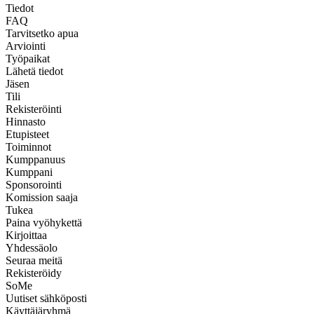
Tiedot
FAQ
Tarvitsetko apua
Arviointi
Työpaikat
Lähetä tiedot
Jäsen
Tili
Rekisteröinti
Hinnasto
Etupisteet
Toiminnot
Kumppanuus
Kumppani
Sponsorointi
Komission saaja
Tukea
Paina vyöhykettä
Kirjoittaa
Yhdessäolo
Seuraa meitä
Rekisteröidy
SoMe
Uutiset sähköposti
Käyttäjäryhmä