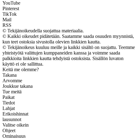
YouTube
Pinterest
TikTok
Mail
RSS
© Tekijänoikeudella suojattua materiaalia.
© Kaikki oikeudet pidätetään. Saatamme saada osuuden myynnistä,
kun teet ostoksia sivustolla olevien linkkien kautta.
© Tekijänoikeus kuuluu meille ja kaikki sisältö on suojattu. Teemme
yhteistyötä valittujen kumppaneiden kanssa ja voimme saada
palkkioita linkkien kautta tehdyistä ostoksista. Sisällön luvaton
käyttö ei ole sallittua.
Keitä me olemme?
Takana
Arvomme
Joukkue takana
Tue meitä
Paikat
Tiedot
Lahjat
Erikoishinnat
lausunnot
Valitse oikein
Ohjeet
Ominaisuus