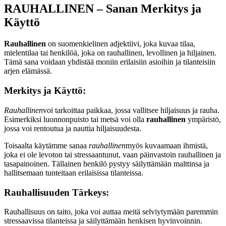
RAUHALLINEN – Sanan Merkitys ja
Käyttö
Rauhallinen
on suomenkielinen adjektiivi, joka kuvaa tilaa,
mielentilaa tai henkilöä, joka on rauhallinen, levollinen ja hiljainen.
Tämä sana voidaan yhdistää moniin erilaisiin asioihin ja tilanteisiin
arjen elämässä.
Merkitys ja Käyttö:
Rauhallinen
voi tarkoittaa paikkaa, jossa vallitsee hiljaisuus ja rauha.
Esimerkiksi luonnonpuisto tai metsä voi olla
rauhallinen
ympäristö,
jossa voi rentoutua ja nauttia hiljaisuudesta.
Toisaalta käytämme sanaa
rauhallinen
myös kuvaamaan ihmistä,
joka ei ole levoton tai stressaantunut, vaan päinvastoin rauhallinen ja
tasapainoinen. Tällainen henkilö pystyy säilyttämään malttinsa ja
hallitsemaan tunteitaan erilaisissa tilanteissa.
Rauhallisuuden Tärkeys:
Rauhallisuus on taito, joka voi auttaa meitä selviytymään paremmin
stressaavissa tilanteissa ja säilyttämään henkisen hyvinvoinnin.