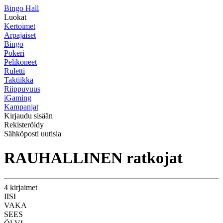
Bingo Hall
Luokat
Kertoimet
Arpajaiset
Bingo
Pokeri
Pelikoneet
Ruletti
Taktiikka
Riippuvuus
iGaming
Kampanjat
Kirjaudu sisään
Rekisteröidy
Sähköposti uutisia
RAUHALLINEN ratkojat
4 kirjaimet
IISI
VAKA
SEES