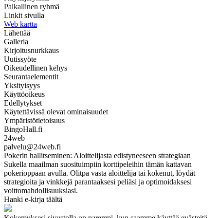
Paikallinen ryhmä
Linkit sivulla
Web kartta
Lähettää
Galleria
Kirjoitusnurkkaus
Uutissyöte
Oikeudellinen kehys
Seurantaelementit
Yksityisyys
Käyttöoikeus
Edellytykset
Käytettävissä olevat ominaisuudet
Ympäristötietoisuus
BingoHall.fi
24web
palvelu@24web.fi
Pokerin hallitseminen: Aloittelijasta edistyneeseen strategiaan
Sukella maailman suosituimpiin korttipeleihin tämän kattavan
pokerioppaan avulla. Olitpa vasta aloittelija tai kokenut, löydät
strategioita ja vinkkejä parantaaksesi peliäsi ja optimoidaksesi
voittomahdollisuuksiasi.
Hanki e-kirja täältä
Kokemuksesi sivustolla on parempi, kun saamme käyttää evästeitä.