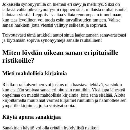
Jokaisella synonyymillä on hieman eri sävy ja merkitys. Siksi on
tärkeää valita oikea synonyymi riippuen siitä, millaista rauhallisuutta
halutaan viestiä. Leppoisa saattaa viitata rennompaan tunnelmaan,
kun taas levollinen voi tuoda esiin turvallisuuden tunteen. Valitse
sanasi harkiten, jotta viestisi välittyy selkeästi ja sopivasti.
Toivottavasti tämä artikkeli auttoi sinua laajentamaan sanavarastoasi
ja löytämään sopivia synonyymejä sanalle rauhallinen!
Miten löydän oikean sanan eripituisille
ristikoille?
Mieti mahdollisia kirjaimia
Ristikon ratkaiseminen voi joskus olla haastava tehtävä, varsinkin
kun etsitään sopivaa sanaa eri pituisiin ruutuihin. Yksi tapa lähestyä
ongelmaa on miettiä mahdollisia kirjaimia, joita sana sisältää. Aloita
kirjoittamalla muutamat varmat kirjaimet ruutuihin ja hahmottele sen
ympärille kirjaimia, jotka voisivat sopia.
Käytä apuna sanakirjaa
Sanakirjan käyttö voi olla erittäin hyödyllistä ristikon