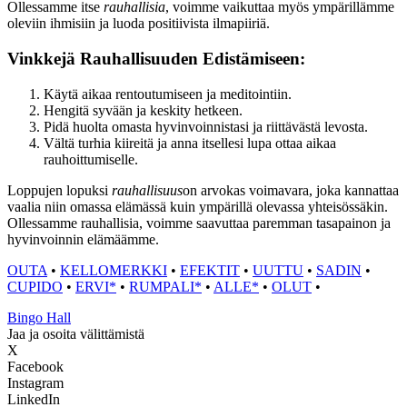
Ollessamme itse
rauhallisia
, voimme vaikuttaa myös ympärillämme
oleviin ihmisiin ja luoda positiivista ilmapiiriä.
Vinkkejä Rauhallisuuden Edistämiseen:
Käytä aikaa rentoutumiseen ja meditointiin.
Hengitä syvään ja keskity hetkeen.
Pidä huolta omasta hyvinvoinnistasi ja riittävästä levosta.
Vältä turhia kiireitä ja anna itsellesi lupa ottaa aikaa
rauhoittumiselle.
Loppujen lopuksi
rauhallisuus
on arvokas voimavara, joka kannattaa
vaalia niin omassa elämässä kuin ympärillä olevassa yhteisössäkin.
Ollessamme rauhallisia, voimme saavuttaa paremman tasapainon ja
hyvinvoinnin elämäämme.
OUTA
•
KELLOMERKKI
•
EFEKTIT
•
UUTTU
•
SADIN
•
CUPIDO
•
ERVI*
•
RUMPALI*
•
ALLE*
•
OLUT
•
Bingo Hall
Jaa ja osoita välittämistä
X
Facebook
Instagram
LinkedIn