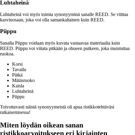
Luhtaheinä
Luhtaheinä voi myös toimia synonyyminä sanalle REED. Se viittaa
kasvinosaan, joka voi olla samankaltainen kuin REED.
Piippu
Sanalla Piippu voidaan myös kuvata vastaavaa materiaalia kuin
REED. Piippu voi viitata pitkään ja ohueen putkeen, joka muistuttaa
ruokoa.
Korsi
Tavailu
Pätkä
Mätäsruoko
Kaisla
Luhtaheinä
Piippu
Toivottavasti näistä synonyymeistä oli apua ristikkotehtäväsi
ratkaisemisessa!
Miten löydän oikean sanan
ristikkoarvoitukseen eri kirjainten