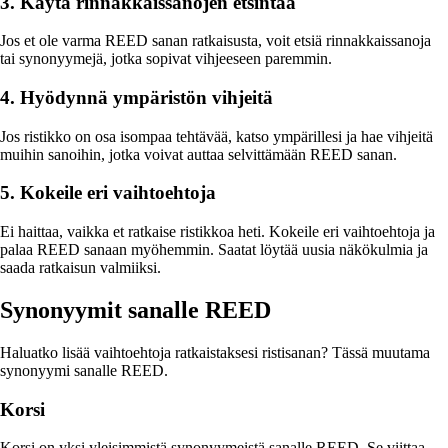
3. Käytä rinnakkaissanojen etsintää
Jos et ole varma REED sanan ratkaisusta, voit etsiä rinnakkaissanoja
tai synonyymejä, jotka sopivat vihjeeseen paremmin.
4. Hyödynnä ympäristön vihjeitä
Jos ristikko on osa isompaa tehtävää, katso ympärillesi ja hae vihjeitä
muihin sanoihin, jotka voivat auttaa selvittämään REED sanan.
5. Kokeile eri vaihtoehtoja
Ei haittaa, vaikka et ratkaise ristikkoa heti. Kokeile eri vaihtoehtoja ja
palaa REED sanaan myöhemmin. Saatat löytää uusia näkökulmia ja
saada ratkaisun valmiiksi.
Synonyymit sanalle REED
Haluatko lisää vaihtoehtoja ratkaistaksesi ristisanan? Tässä muutama
synonyymi sanalle REED.
Korsi
Korsi on yksi yleisimmistä synonyymeistä sanalle REED. Se viittaa