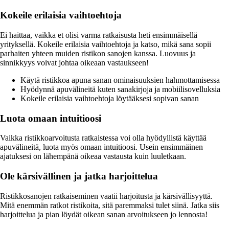
Kokeile erilaisia vaihtoehtoja
Ei haittaa, vaikka et olisi varma ratkaisusta heti ensimmäisellä
yrityksellä. Kokeile erilaisia vaihtoehtoja ja katso, mikä sana sopii
parhaiten yhteen muiden ristikon sanojen kanssa. Luovuus ja
sinnikkyys voivat johtaa oikeaan vastaukseen!
Käytä ristikkoa apuna sanan ominaisuuksien hahmottamisessa
Hyödynnä apuvälineitä kuten sanakirjoja ja mobiilisovelluksia
Kokeile erilaisia vaihtoehtoja löytääksesi sopivan sanan
Luota omaan intuitioosi
Vaikka ristikkoarvoitusta ratkaistessa voi olla hyödyllistä käyttää
apuvälineitä, luota myös omaan intuitioosi. Usein ensimmäinen
ajatuksesi on lähempänä oikeaa vastausta kuin luuletkaan.
Ole kärsivällinen ja jatka harjoittelua
Ristikkosanojen ratkaiseminen vaatii harjoitusta ja kärsivällisyyttä.
Mitä enemmän ratkot ristikoita, sitä paremmaksi tulet siinä. Jatka siis
harjoittelua ja pian löydät oikean sanan arvoitukseen jo lennosta!