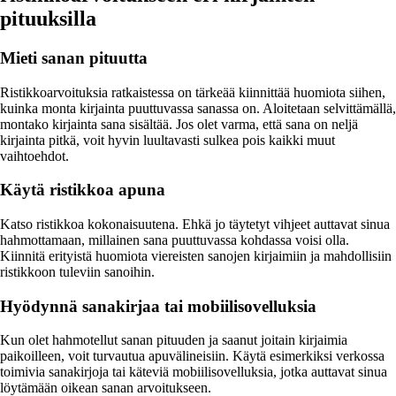
pituuksilla
Mieti sanan pituutta
Ristikkoarvoituksia ratkaistessa on tärkeää kiinnittää huomiota siihen,
kuinka monta kirjainta puuttuvassa sanassa on. Aloitetaan selvittämällä,
montako kirjainta sana sisältää. Jos olet varma, että sana on neljä
kirjainta pitkä, voit hyvin luultavasti sulkea pois kaikki muut
vaihtoehdot.
Käytä ristikkoa apuna
Katso ristikkoa kokonaisuutena. Ehkä jo täytetyt vihjeet auttavat sinua
hahmottamaan, millainen sana puuttuvassa kohdassa voisi olla.
Kiinnitä erityistä huomiota viereisten sanojen kirjaimiin ja mahdollisiin
ristikkoon tuleviin sanoihin.
Hyödynnä sanakirjaa tai mobiilisovelluksia
Kun olet hahmotellut sanan pituuden ja saanut joitain kirjaimia
paikoilleen, voit turvautua apuvälineisiin. Käytä esimerkiksi verkossa
toimivia sanakirjoja tai käteviä mobiilisovelluksia, jotka auttavat sinua
löytämään oikean sanan arvoitukseen.