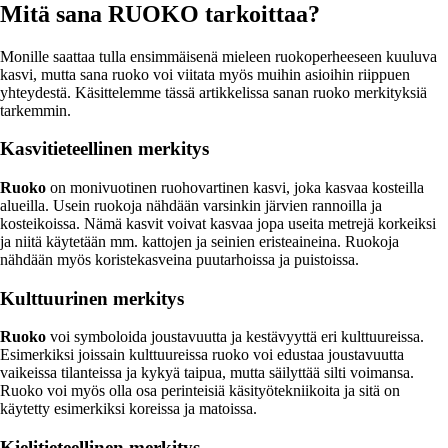
Mitä sana RUOKO tarkoittaa?
Monille saattaa tulla ensimmäisenä mieleen ruokoperheeseen kuuluva
kasvi, mutta sana ruoko voi viitata myös muihin asioihin riippuen
yhteydestä. Käsittelemme tässä artikkelissa sanan ruoko merkityksiä
tarkemmin.
Kasvitieteellinen merkitys
Ruoko
on monivuotinen ruohovartinen kasvi, joka kasvaa kosteilla
alueilla. Usein ruokoja nähdään varsinkin järvien rannoilla ja
kosteikoissa. Nämä kasvit voivat kasvaa jopa useita metrejä korkeiksi
ja niitä käytetään mm. kattojen ja seinien eristeaineina. Ruokoja
nähdään myös koristekasveina puutarhoissa ja puistoissa.
Kulttuurinen merkitys
Ruoko
voi symboloida joustavuutta ja kestävyyttä eri kulttuureissa.
Esimerkiksi joissain kulttuureissa ruoko voi edustaa joustavuutta
vaikeissa tilanteissa ja kykyä taipua, mutta säilyttää silti voimansa.
Ruoko voi myös olla osa perinteisiä käsityötekniikoita ja sitä on
käytetty esimerkiksi koreissa ja matoissa.
Kielitieteellinen merkitys