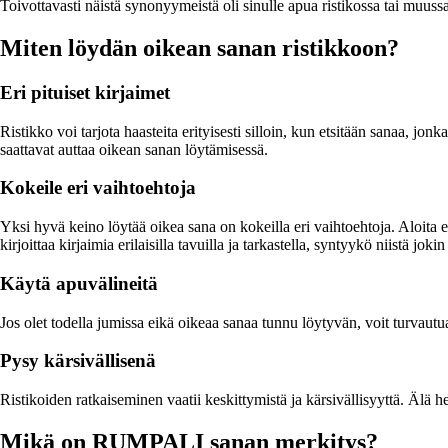
Toivottavasti näistä synonyymeistä oli sinulle apua ristikossa tai muuss
Miten löydän oikean sanan ristikkoon?
Eri pituiset kirjaimet
Ristikko voi tarjota haasteita erityisesti silloin, kun etsitään sanaa, jon
saattavat auttaa oikean sanan löytämisessä.
Kokeile eri vaihtoehtoja
Yksi hyvä keino löytää oikea sana on kokeilla eri vaihtoehtoja. Aloita 
kirjoittaa kirjaimia erilaisilla tavuilla ja tarkastella, syntyykö niistä jok
Käytä apuvälineitä
Jos olet todella jumissa eikä oikeaa sanaa tunnu löytyvän, voit turvautua 
Pysy kärsivällisenä
Ristikoiden ratkaiseminen vaatii keskittymistä ja kärsivällisyyttä. Älä 
Mikä on RUMPALI sanan merkitys?