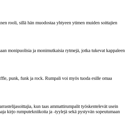
inen rooli, sillä hän muodostaa yhtyeen ytimen muiden soittajien
maan monipuolisia ja monimutkaisia rytmejä, jotka tukevat kappaleen
huffle, punk, funk ja rock. Rumpali voi myös tuoda esille omaa
rrastelijasoittajia, kun taas ammattirumpalit työskentelevät usein
laaja kirjo rumputekniikoita ja -tyylejä sekä pystyvän sopeutumaan