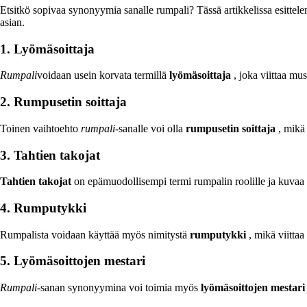
Etsitkö sopivaa synonyymia sanalle rumpali? Tässä artikkelissa esittel
asian.
1. Lyömäsoittaja
Rumpali
voidaan usein korvata termillä
lyömäsoittaja
, joka viittaa mus
2. Rumpusetin soittaja
Toinen vaihtoehto
rumpali
-sanalle voi olla
rumpusetin soittaja
, mikä 
3. Tahtien takojat
Tahtien takojat
on epämuodollisempi termi rumpalin roolille ja kuvaa o
4. Rumputykki
Rumpalista voidaan käyttää myös nimitystä
rumputykki
, mikä viittaa
5. Lyömäsoittojen mestari
Rumpali
-sanan synonyymina voi toimia myös
lyömäsoittojen mestari