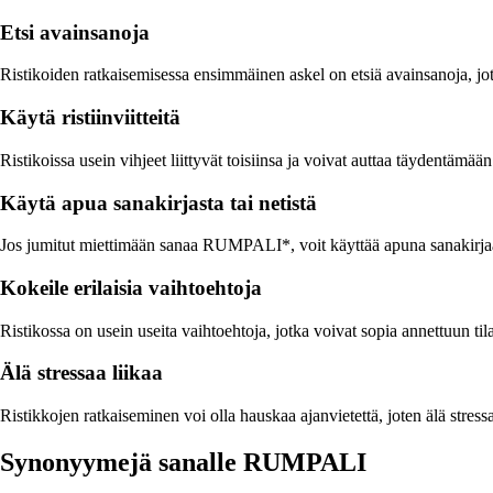
Etsi avainsanoja
Ristikoiden ratkaisemisessa ensimmäinen askel on etsiä avainsanoja, jo
Käytä ristiinviitteitä
Ristikoissa usein vihjeet liittyvät toisiinsa ja voivat auttaa täydentämään to
Käytä apua sanakirjasta tai netistä
Jos jumitut miettimään sanaa RUMPALI*, voit käyttää apuna sanakirjaa t
Kokeile erilaisia vaihtoehtoja
Ristikossa on usein useita vaihtoehtoja, jotka voivat sopia annettuun til
Älä stressaa liikaa
Ristikkojen ratkaiseminen voi olla hauskaa ajanvietettä, joten älä stress
Synonyymejä sanalle RUMPALI