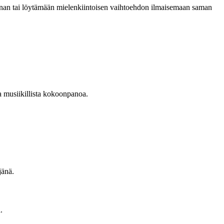
tisanan tai löytämään mielenkiintoisen vaihtoehdon ilmaisemaan saman
a musiikillista kokoonpanoa.
jänä.
.