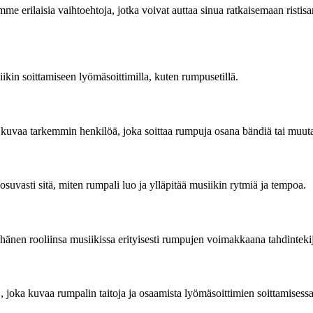
emme erilaisia vaihtoehtoja, jotka voivat auttaa sinua ratkaisemaan ris
iikin soittamiseen lyömäsoittimilla, kuten rumpusetillä.
kuvaa tarkemmin henkilöä, joka soittaa rumpuja osana bändiä tai muut
suvasti sitä, miten rumpali luo ja ylläpitää musiikin rytmiä ja tempoa.
 hänen rooliinsa musiikissa erityisesti rumpujen voimakkaana tahdinteki
, joka kuvaa rumpalin taitoja ja osaamista lyömäsoittimien soittamisessa