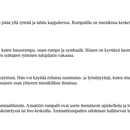
pitää yllä rytmiä ja tahtia kappaleessa. Rumpalilla on musiikissa keske
ia, kuten bassorumpu, snare-rumpu ja symbaalit. Hänen on kyettävä luo
 soittajien rytmisen tukipilarin vakaana.
n käytössä. Hän voi käyttää erilaisia rummutus- ja lyöntityylejä, kuten s
nnaisen osan yhtyeen musiikillista ilmaisua.
ttilaisiin. Amatööri rumpalit ovat usein itsenäisesti opiskelleita ja ha
öskentelyssä tai live-keikoilla. Ammattirumpalien odotetaan hallitsevan 