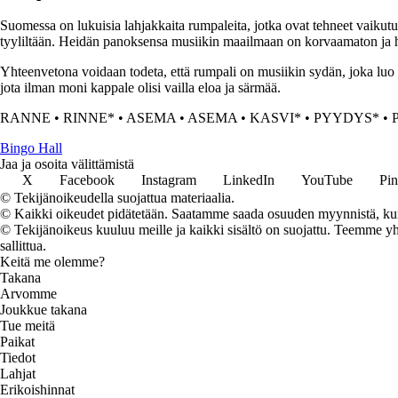
Suomessa on lukuisia lahjakkaita rumpaleita, jotka ovat tehneet vaiku
tyyliltään. Heidän panoksensa musiikin maailmaan on korvaamaton ja heid
Yhteenvetona voidaan todeta, että rumpali on musiikin sydän, joka luo r
jota ilman moni kappale olisi vailla eloa ja särmää.
RANNE
•
RINNE*
•
ASEMA
•
ASEMA
•
KASVI*
•
PYYDYS*
•
Bingo Hall
Jaa ja osoita välittämistä
X
Facebook
Instagram
LinkedIn
YouTube
Pin
© Tekijänoikeudella suojattua materiaalia.
© Kaikki oikeudet pidätetään. Saatamme saada osuuden myynnistä, kun t
© Tekijänoikeus kuuluu meille ja kaikki sisältö on suojattu. Teemme yht
sallittua.
Keitä me olemme?
Takana
Arvomme
Joukkue takana
Tue meitä
Paikat
Tiedot
Lahjat
Erikoishinnat