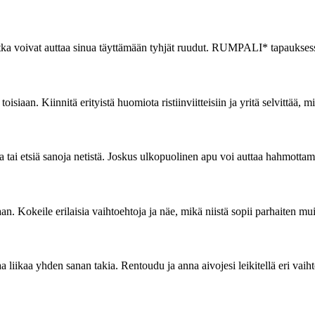
tka voivat auttaa sinua täyttämään tyhjät ruudut. RUMPALI* tapauksessa 
isiaan. Kiinnitä erityistä huomiota ristiinviitteisiin ja yritä selvittää, mit
ai etsiä sanoja netistä. Joskus ulkopuolinen apu voi auttaa hahmottama
aan. Kokeile erilaisia vaihtoehtoja ja näe, mikä niistä sopii parhaiten mu
aa liikaa yhden sanan takia. Rentoudu ja anna aivojesi leikitellä eri vaih