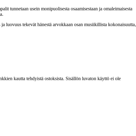
mpalit tunnetaan usein monipuolisesta osaamisestaan ja omaleimaisesta
a.
 ja luovuus tekevät hänestä arvokkaan osan musiikillista kokonaisuutta,
kien kautta tehdyistä ostoksista. Sisällön luvaton käyttö ei ole