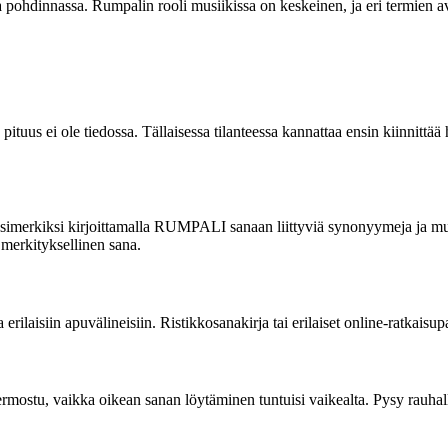
a pohdinnassa. Rumpalin rooli musiikissa on keskeinen, ja eri termien avu
ka pituus ei ole tiedossa. Tällaisessa tilanteessa kannattaa ensin kiinnitt
esimerkiksi kirjoittamalla RUMPALI sanaan liittyviä synonyymeja ja muit
in merkityksellinen sana.
erilaisiin apuvälineisiin. Ristikkosanakirja tai erilaiset online-ratkaisu
hermostu, vaikka oikean sanan löytäminen tuntuisi vaikealta. Pysy rauhall