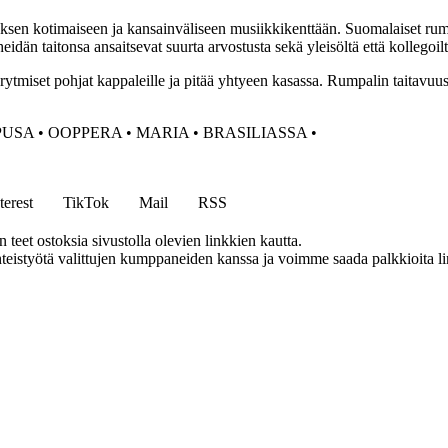
tuksen kotimaiseen ja kansainväliseen musiikkikenttään. Suomalaiset ru
än taitonsa ansaitsevat suurta arvostusta sekä yleisöltä että kollegoilt
ytmiset pohjat kappaleille ja pitää yhtyeen kasassa. Rumpalin taitavuus
PUSA
•
OOPPERA
•
MARIA
•
BRASILIASSA
•
terest
TikTok
Mail
RSS
eet ostoksia sivustolla olevien linkkien kautta.
eistyötä valittujen kumppaneiden kanssa ja voimme saada palkkioita link