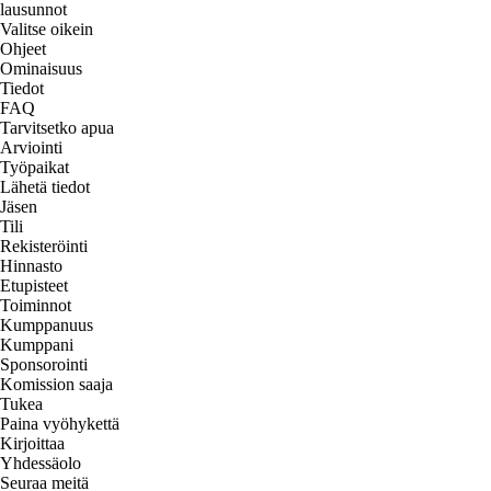
lausunnot
Valitse oikein
Ohjeet
Ominaisuus
Tiedot
FAQ
Tarvitsetko apua
Arviointi
Työpaikat
Lähetä tiedot
Jäsen
Tili
Rekisteröinti
Hinnasto
Etupisteet
Toiminnot
Kumppanuus
Kumppani
Sponsorointi
Komission saaja
Tukea
Paina vyöhykettä
Kirjoittaa
Yhdessäolo
Seuraa meitä