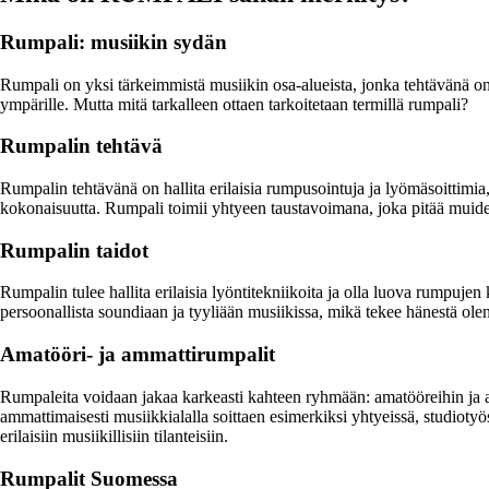
Rumpali: musiikin sydän
Rumpali on yksi tärkeimmistä musiikin osa-alueista, jonka tehtävänä on 
ympärille. Mutta mitä tarkalleen ottaen tarkoitetaan termillä rumpali?
Rumpalin tehtävä
Rumpalin tehtävänä on hallita erilaisia rumpusointuja ja lyömäsoittim
kokonaisuutta. Rumpali toimii yhtyeen taustavoimana, joka pitää muiden
Rumpalin taidot
Rumpalin tulee hallita erilaisia lyöntitekniikoita ja olla luova rumpuje
persoonallista soundiaan ja tyyliään musiikissa, mikä tekee hänestä ole
Amatööri- ja ammattirumpalit
Rumpaleita voidaan jakaa karkeasti kahteen ryhmään: amatööreihin ja amma
ammattimaisesti musiikkialalla soittaen esimerkiksi yhtyeissä, studioty
erilaisiin musiikillisiin tilanteisiin.
Rumpalit Suomessa