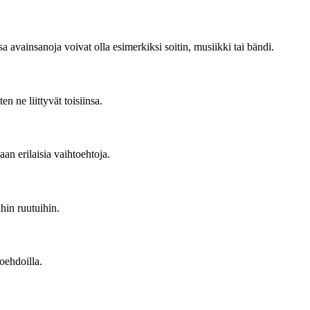
avainsanoja voivat olla esimerkiksi soitin, musiikki tai bändi.
en ne liittyvät toisiinsa.
an erilaisia vaihtoehtoja.
ihin ruutuihin.
toehdoilla.