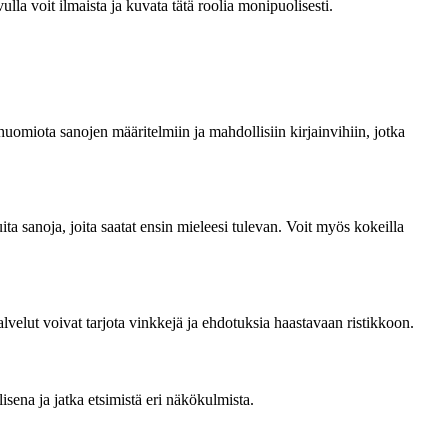
lla voit ilmaista ja kuvata tätä roolia monipuolisesti.
ää huomiota sanojen määritelmiin ja mahdollisiin kirjainvihiin, jotka
a sanoja, joita saatat ensin mieleesi tulevan. Voit myös kokeilla
palvelut voivat tarjota vinkkejä ja ehdotuksia haastavaan ristikkoon.
isena ja jatka etsimistä eri näkökulmista.