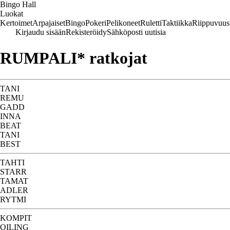
Bingo Hall
Luokat
Kertoimet
Arpajaiset
Bingo
Pokeri
Pelikoneet
Ruletti
Taktiikka
Riippuvuus
Kirjaudu sisään
Rekisteröidy
Sähköposti uutisia
RUMPALI* ratkojat
TANI
REMU
GADD
INNA
BEAT
TANI
BEST
TAHTI
STARR
TAMAT
ADLER
RYTMI
KOMPIT
OILING