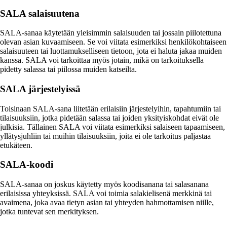
SALA salaisuutena
SALA-sanaa käytetään yleisimmin salaisuuden tai jossain piilotettuna
olevan asian kuvaamiseen. Se voi viitata esimerkiksi henkilökohtaiseen
salaisuuteen tai luottamukselliseen tietoon, jota ei haluta jakaa muiden
kanssa. SALA voi tarkoittaa myös jotain, mikä on tarkoituksella
pidetty salassa tai piilossa muiden katseilta.
SALA järjestelyissä
Toisinaan SALA-sana liitetään erilaisiin järjestelyihin, tapahtumiin tai
tilaisuuksiin, jotka pidetään salassa tai joiden yksityiskohdat eivät ole
julkisia. Tällainen SALA voi viitata esimerkiksi salaiseen tapaamiseen,
yllätysjuhliin tai muihin tilaisuuksiin, joita ei ole tarkoitus paljastaa
etukäteen.
SALA-koodi
SALA-sanaa on joskus käytetty myös koodisanana tai salasanana
erilaisissa yhteyksissä. SALA voi toimia salakielisenä merkkinä tai
avaimena, joka avaa tietyn asian tai yhteyden hahmottamisen niille,
jotka tuntevat sen merkityksen.