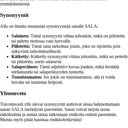
ymmärtämisessä.
Synonyymit
Alla on listattu muutamia synonyymejä sanalle SALA:
Salainen:
Tämä synonyymi viittaa johonkin, mikä on piilotettu
tai pidetty tiedossa vain harvoille.
Piilotettu:
Tämä sana tarkoittaa jotain, joka on sijoitettu pois
näkyvistä tarkoituksellisesti.
Kätketty:
Kätketty-synonyymi viittaa johonkin, mikä on peitetty
tai piilotettu, usein salaisesti.
Salaperäinen:
Tämä adjektiivi kuvaa jotakin, mikä herättää
uteliaisuutta tai salaperäisyyden tunnetta.
Tunnistamaton:
Jos jokin on tunnistamaton, sitä ei voida
havaita tai tunnistaa helposti.
Yhteenveto
Toivottavasti yllä olevat synonyymit auttoivat sinua hahmottamaan
sanan SALA merkitystä paremmin. Sanat voivat tarjota uusia
näkökulmia ja auttaa sinua ratkomaan ristikoita entistä paremmin.
Muista myös pitää hauskaa ristikkohetkestäsi!