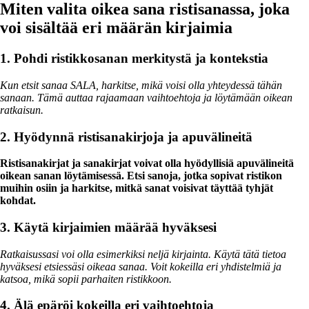
Miten valita oikea sana ristisanassa, joka
voi sisältää eri määrän kirjaimia
1. Pohdi ristikkosanan merkitystä ja kontekstia
Kun etsit sanaa SALA, harkitse, mikä voisi olla yhteydessä tähän
sanaan. Tämä auttaa rajaamaan vaihtoehtoja ja löytämään oikean
ratkaisun.
2. Hyödynnä ristisanakirjoja ja apuvälineitä
Ristisanakirjat ja sanakirjat voivat olla hyödyllisiä apuvälineitä
oikean sanan löytämisessä. Etsi sanoja, jotka sopivat ristikon
muihin osiin ja harkitse, mitkä sanat voisivat täyttää tyhjät
kohdat.
3. Käytä kirjaimien määrää hyväksesi
Ratkaisussasi voi olla esimerkiksi neljä kirjainta. Käytä tätä tietoa
hyväksesi etsiessäsi oikeaa sanaa. Voit kokeilla eri yhdistelmiä ja
katsoa, mikä sopii parhaiten ristikkoon.
4. Älä epäröi kokeilla eri vaihtoehtoja