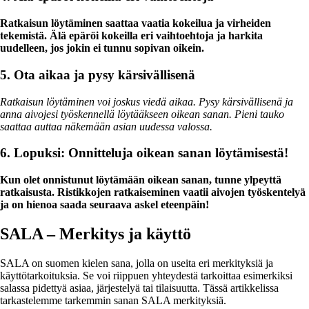
Ratkaisun löytäminen saattaa vaatia kokeilua ja virheiden
tekemistä. Älä epäröi kokeilla eri vaihtoehtoja ja harkita
uudelleen, jos jokin ei tunnu sopivan oikein.
5. Ota aikaa ja pysy kärsivällisenä
Ratkaisun löytäminen voi joskus viedä aikaa. Pysy kärsivällisenä ja
anna aivojesi työskennellä löytääkseen oikean sanan. Pieni tauko
saattaa auttaa näkemään asian uudessa valossa.
6. Lopuksi: Onnitteluja oikean sanan löytämisestä!
Kun olet onnistunut löytämään oikean sanan, tunne ylpeyttä
ratkaisusta. Ristikkojen ratkaiseminen vaatii aivojen työskentelyä
ja on hienoa saada seuraava askel eteenpäin!
SALA – Merkitys ja käyttö
SALA on suomen kielen sana, jolla on useita eri merkityksiä ja
käyttötarkoituksia. Se voi riippuen yhteydestä tarkoittaa esimerkiksi
salassa pidettyä asiaa, järjestelyä tai tilaisuutta. Tässä artikkelissa
tarkastelemme tarkemmin sanan SALA merkityksiä.