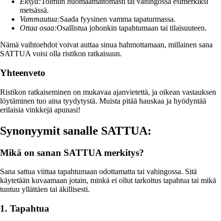
Eksyä:
Toimiin huomaamattomasti tai vahingossa esimerkiksi
metsässä.
Vammautua:
Saada fyysinen vamma tapaturmassa.
Ottaa osaa:
Osallistua johonkin tapahtumaan tai tilaisuuteen.
Nämä vaihtoehdot voivat auttaa sinua hahmottamaan, millainen sana
SATTUA voisi olla ristikon ratkaisuun.
Yhteenveto
Ristikon ratkaiseminen on mukavaa ajanvietettä, ja oikean vastauksen
löytäminen tuo aina tyydytystä. Muista pitää hauskaa ja hyödyntää
erilaisia vinkkejä apunasi!
Synonyymit sanalle SATTUA:
Mikä on sanan SATTUA merkitys?
Sana sattua viittaa tapahtumaan odottamatta tai vahingossa. Sitä
käytetään kuvaamaan jotain, minkä ei ollut tarkoitus tapahtua tai mikä
tuntuu yllättäen tai äkillisesti.
1. Tapahtua