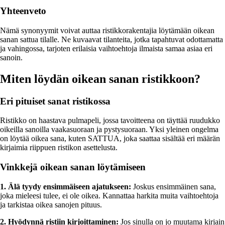
Yhteenveto
Nämä synonyymit voivat auttaa ristikkorakentajia löytämään oikean
sanan sattua tilalle. Ne kuvaavat tilanteita, jotka tapahtuvat odottamatta
ja vahingossa, tarjoten erilaisia vaihtoehtoja ilmaista samaa asiaa eri
sanoin.
Miten löydän oikean sanan ristikkoon?
Eri pituiset sanat ristikossa
Ristikko on haastava pulmapeli, jossa tavoitteena on täyttää ruudukko
oikeilla sanoilla vaakasuoraan ja pystysuoraan. Yksi yleinen ongelma
on löytää oikea sana, kuten SATTUA, joka saattaa sisältää eri määrän
kirjaimia riippuen ristikon asettelusta.
Vinkkejä oikean sanan löytämiseen
1. Älä tyydy ensimmäiseen ajatukseen:
Joskus ensimmäinen sana,
joka mieleesi tulee, ei ole oikea. Kannattaa harkita muita vaihtoehtoja
ja tarkistaa oikea sanojen pituus.
2. Hyödynnä ristiin kirjoittaminen:
Jos sinulla on jo muutama kirjain