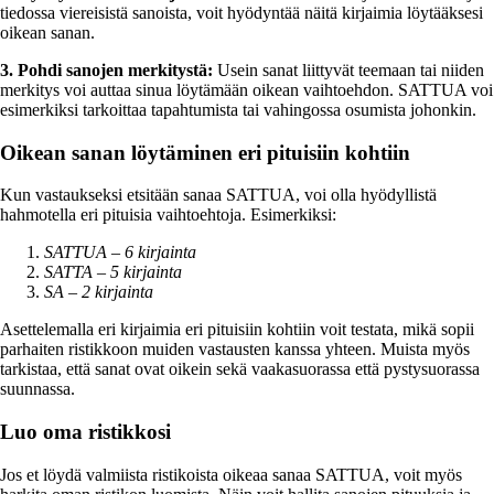
tiedossa viereisistä sanoista, voit hyödyntää näitä kirjaimia löytääksesi
oikean sanan.
3. Pohdi sanojen merkitystä:
Usein sanat liittyvät teemaan tai niiden
merkitys voi auttaa sinua löytämään oikean vaihtoehdon. SATTUA voi
esimerkiksi tarkoittaa tapahtumista tai vahingossa osumista johonkin.
Oikean sanan löytäminen eri pituisiin kohtiin
Kun vastaukseksi etsitään sanaa SATTUA, voi olla hyödyllistä
hahmotella eri pituisia vaihtoehtoja. Esimerkiksi:
SATTUA – 6 kirjainta
SATTA – 5 kirjainta
SA – 2 kirjainta
Asettelemalla eri kirjaimia eri pituisiin kohtiin voit testata, mikä sopii
parhaiten ristikkoon muiden vastausten kanssa yhteen. Muista myös
tarkistaa, että sanat ovat oikein sekä vaakasuorassa että pystysuorassa
suunnassa.
Luo oma ristikkosi
Jos et löydä valmiista ristikoista oikeaa sanaa SATTUA, voit myös