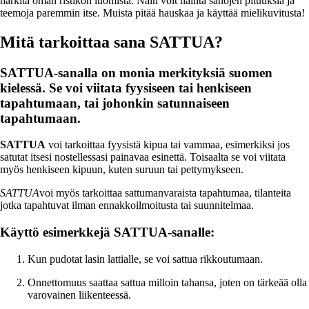
harkita oman ristikon luomista. Näin voit hallita sanojen pituuksia ja
teemoja paremmin itse. Muista pitää hauskaa ja käyttää mielikuvitusta!
Mitä tarkoittaa sana SATTUA?
SATTUA-sanalla on monia merkityksiä suomen
kielessä. Se voi viitata fyysiseen tai henkiseen
tapahtumaan, tai johonkin satunnaiseen
tapahtumaan.
SATTUA
voi tarkoittaa fyysistä kipua tai vammaa, esimerkiksi jos
satutat itsesi nostellessasi painavaa esinettä. Toisaalta se voi viitata
myös henkiseen kipuun, kuten suruun tai pettymykseen.
SATTUA
voi myös tarkoittaa sattumanvaraista tapahtumaa, tilanteita
jotka tapahtuvat ilman ennakkoilmoitusta tai suunnitelmaa.
Käyttö esimerkkejä SATTUA-sanalle:
Kun pudotat lasin lattialle, se voi sattua rikkoutumaan.
Onnettomuus saattaa sattua milloin tahansa, joten on tärkeää olla
varovainen liikenteessä.