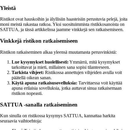
Yleistä
Ristikot ovat hauskoihin ja älyllisiin haasteisiin perustuvia pelejä, joita
moni meistä rakastaa ratkoa. Yksi suosituimmista ristikkosanoista on
SATTUA, ja tässä artikkelissa jaamme vinkkejä sen ratkaisemiseen.
Vinkkejä ristikon ratkaisemiseen
Ristikon ratkaiseminen alkaa yleensä muutamasta perusvinkistä:
Lue kysymykset huolellisesti:
Ymmärrä, mitä kysymykset
tarkoittavat ja mieti, millainen sana sopisi tilanteeseen.
Tarkista vihjeet:
Ristikossa annettujen vihjeiden avulla voit
päätellä oikean sanan.
Käytä apuna ratkaisusovelluksia:
Tarvittaessa voit käyttää
apuna erilaisia sovelluksia, jotka auttavat sinua ratkaisemaan
ristikon nopeasti.
SATTUA -sanalla ratkaiseminen
Kun sinulla on ristikossa kysymys SATTUA, kannattaa harkita
seuraavia vaihtoehtoja: