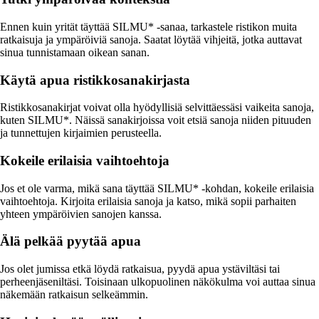
Ennen kuin yrität täyttää SILMU* -sanaa, tarkastele ristikon muita
ratkaisuja ja ympäröiviä sanoja. Saatat löytää vihjeitä, jotka auttavat
sinua tunnistamaan oikean sanan.
Käytä apua ristikkosanakirjasta
Ristikkosanakirjat voivat olla hyödyllisiä selvittäessäsi vaikeita sanoja,
kuten SILMU*. Näissä sanakirjoissa voit etsiä sanoja niiden pituuden
ja tunnettujen kirjaimien perusteella.
Kokeile erilaisia vaihtoehtoja
Jos et ole varma, mikä sana täyttää SILMU* -kohdan, kokeile erilaisia
vaihtoehtoja. Kirjoita erilaisia sanoja ja katso, mikä sopii parhaiten
yhteen ympäröivien sanojen kanssa.
Älä pelkää pyytää apua
Jos olet jumissa etkä löydä ratkaisua, pyydä apua ystäviltäsi tai
perheenjäseniltäsi. Toisinaan ulkopuolinen näkökulma voi auttaa sinua
näkemään ratkaisun selkeämmin.