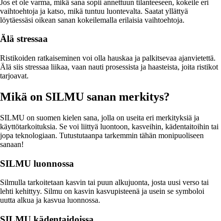
Jos et ole varma, mikä sana sopii annettuun tilanteeseen, kokeile eri
vaihtoehtoja ja katso, mikä tuntuu luontevalta. Saatat yllättyä
löytäessäsi oikean sanan kokeilemalla erilaisia vaihtoehtoja.
Älä stressaa
Ristikoiden ratkaiseminen voi olla hauskaa ja palkitsevaa ajanvietettä.
Älä siis stressaa liikaa, vaan nauti prosessista ja haasteista, joita ristikot
tarjoavat.
Mikä on SILMU sanan merkitys?
SILMU on suomen kielen sana, jolla on useita eri merkityksiä ja
käyttötarkoituksia. Se voi liittyä luontoon, kasveihin, kädentaitoihin tai
jopa teknologiaan. Tutustutaanpa tarkemmin tähän monipuoliseen
sanaan!
SILMU luonnossa
Silmulla tarkoitetaan kasvin tai puun alkujuonta, josta uusi verso tai
lehti kehittyy. Silmu on kasvin kasvupisteenä ja usein se symboloi
uutta alkua ja kasvua luonnossa.
SILMU kädentaidoissa