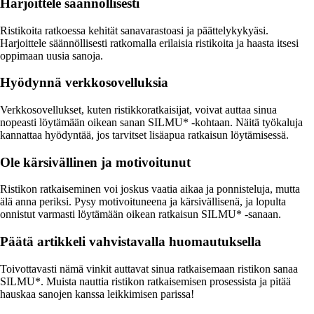
Harjoittele säännöllisesti
Ristikoita ratkoessa kehität sanavarastoasi ja päättelykykyäsi.
Harjoittele säännöllisesti ratkomalla erilaisia ristikoita ja haasta itsesi
oppimaan uusia sanoja.
Hyödynnä verkkosovelluksia
Verkkosovellukset, kuten ristikkoratkaisijat, voivat auttaa sinua
nopeasti löytämään oikean sanan SILMU* -kohtaan. Näitä työkaluja
kannattaa hyödyntää, jos tarvitset lisäapua ratkaisun löytämisessä.
Ole kärsivällinen ja motivoitunut
Ristikon ratkaiseminen voi joskus vaatia aikaa ja ponnisteluja, mutta
älä anna periksi. Pysy motivoituneena ja kärsivällisenä, ja lopulta
onnistut varmasti löytämään oikean ratkaisun SILMU* -sanaan.
Päätä artikkeli vahvistavalla huomautuksella
Toivottavasti nämä vinkit auttavat sinua ratkaisemaan ristikon sanaa
SILMU*. Muista nauttia ristikon ratkaisemisen prosessista ja pitää
hauskaa sanojen kanssa leikkimisen parissa!