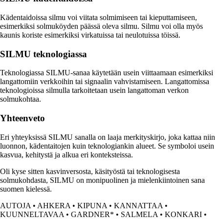
Kädentaidoissa silmu voi viitata solmimiseen tai kieputtamiseen,
esimerkiksi solmuköyden päässä oleva silmu. Silmu voi olla myös
kaunis koriste esimerkiksi virkatuissa tai neulotuissa töissä.
SILMU teknologiassa
Teknologiassa SILMU-sanaa käytetään usein viittaamaan esimerkiksi
langattomiin verkkoihin tai signaalin vahvistamiseen. Langattomissa
teknologioissa silmulla tarkoitetaan usein langattoman verkon
solmukohtaa.
Yhteenveto
Eri yhteyksissä SILMU sanalla on laaja merkityskirjo, joka kattaa niin
luonnon, kädentaitojen kuin teknologiankin alueet. Se symboloi usein
kasvua, kehitystä ja alkua eri konteksteissa.
Oli kyse sitten kasvinversosta, käsityöstä tai teknologisesta
solmukohdasta, SILMU on monipuolinen ja mielenkiintoinen sana
suomen kielessä.
AUTOJA
•
AHKERA
•
KIPUNA
•
KANNATTAA
•
KUUNNELTAVAA
•
GARDNER*
•
SALMELA
•
KONKARI
•