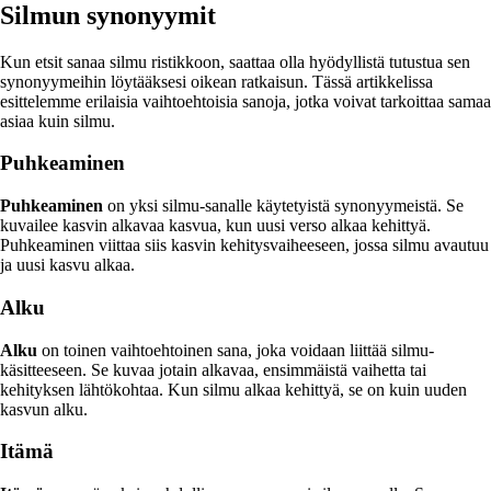
Silmun synonyymit
Kun etsit sanaa silmu ristikkoon, saattaa olla hyödyllistä tutustua sen
synonyymeihin löytääksesi oikean ratkaisun. Tässä artikkelissa
esittelemme erilaisia vaihtoehtoisia sanoja, jotka voivat tarkoittaa samaa
asiaa kuin silmu.
Puhkeaminen
Puhkeaminen
on yksi silmu-sanalle käytetyistä synonyymeistä. Se
kuvailee kasvin alkavaa kasvua, kun uusi verso alkaa kehittyä.
Puhkeaminen viittaa siis kasvin kehitysvaiheeseen, jossa silmu avautuu
ja uusi kasvu alkaa.
Alku
Alku
on toinen vaihtoehtoinen sana, joka voidaan liittää silmu-
käsitteeseen. Se kuvaa jotain alkavaa, ensimmäistä vaihetta tai
kehityksen lähtökohtaa. Kun silmu alkaa kehittyä, se on kuin uuden
kasvun alku.
Itämä