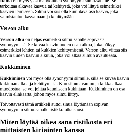
Itämä
on myös yksi mahdollinen synonyymi silmu-sanalle. Se
tarkoittaa alkavaa kasvua tai kehitystä, joka voi liittyä esimerkiksi
kasvien itämiseen. Silmu voi siis olla kuin itävä osa kasvia, joka
valmistautuu kasvamaan ja kehittymään.
Verson alku
Verson alku
on neljäs esimerkki silmu-sanalle sopivasta
synonyymistä. Se kuvaa kasvin uuden osan alkua, joka näkyy
esimerkiksi lehtien tai kukkien kehittymisenä. Verson alku viittaa siis
kasvin uuden kasvun alkuun, joka voi alkaa silmun avautuessa.
Kukkiminen
Kukkiminen
voi myös olla synonyymi silmulle, sillä se kuvaa kasvin
kukinnan alkua ja kehittymistä. Kun silmu avautuu ja kukka alkaa
muodostua, se voi johtaa kauniiseen kukintaan. Kukkiminen on osa
kasvin elinkaarta, johon myös silmu liittyy.
Toivottavasti tämä artikkeli auttoi sinua löytämään sopivan
synonyymin silmu-sanalle ristikkoratkaisuusi!
Miten löytää oikea sana ristikosta eri
mittaisten kirjainten kanssa