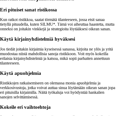
Eri pituiset sanat ristikossa
Kun ratkot ristikkoa, saatat törmätä tilanteeseen, jossa etsit sanaa
tietyllä pituudella, kuten SILMU*. Tämä voi aiheuttaa haastetta, mutta
onneksi on joitakin vinkkejä ja strategioita löytääksesi oikean sanan.
Käytä kirjainyhdistelmiä hyväksesi
Jos tiedät joitakin kirjaimia kyseisessä sanassa, kirjoita ne ylös ja yritä
muodostaa niistä mahdollisia sanoja ristikkoon. Voit myös kokeilla
erilaisia kirjainyhdistelmiä ja katsoa, mikä sopii parhaiten annettuun
tilanteeseen.
Käytä apuohjelmia
Ristikkojen ratkaisemiseen on olemassa monia apuohjelmia ja
verkkosivustoja, jotka voivat auttaa sinua löytämään oikean sanan jopa
eri pituisilla kirjaimilla. Näitä työkaluja voi hyödyntää hankalien
sanojen selvittämisessä.
Kokeile eri vaihtoehtoja