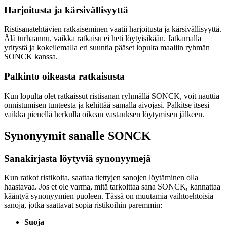
Harjoitusta ja kärsivällisyyttä
Ristisanatehtävien ratkaiseminen vaatii harjoitusta ja kärsivällisyyttä.
Älä turhaannu, vaikka ratkaisu ei heti löytyisikään. Jatkamalla
yritystä ja kokeilemalla eri suuntia pääset lopulta maaliin ryhmän
SONCK kanssa.
Palkinto oikeasta ratkaisusta
Kun lopulta olet ratkaissut ristisanan ryhmällä SONCK, voit nauttia
onnistumisen tunteesta ja kehittää samalla aivojasi. Palkitse itsesi
vaikka pienellä herkulla oikean vastauksen löytymisen jälkeen.
Synonyymit sanalle SONCK
Sanakirjasta löytyviä synonyymejä
Kun ratkot ristikoita, saattaa tiettyjen sanojen löytäminen olla
haastavaa. Jos et ole varma, mitä tarkoittaa sana SONCK, kannattaa
kääntyä synonyymien puoleen. Tässä on muutamia vaihtoehtoisia
sanoja, jotka saattavat sopia ristikoihin paremmin:
Suoja