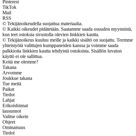
Pinterest
TikTok
Mail
RSS
© Tekijänoikeudella suojattua materiaalia.
© Kaikki oikeudet pidätetään. Saatamme saada osuuden myynnistä,
kun teet ostoksia sivustolla olevien linkkien kautta.
© Tekijänoikeus kuuluu meille ja kaikki sisältö on suojattu. Teemme
yhteistyötä valittujen kumppaneiden kanssa ja voimme saada
palkkioita linkkien kautta tehdyistä ostoksista. Sisällön luvaton
käyttö ei ole sallittua.
Keitä me olemme?
Takana
Arvomme
Joukkue takana
Tue meitä
Paikat
Tiedot
Lahjat
Erikoishinnat
lausunnot
Valitse oikein
Ohjeet
Ominaisuus
Tiedot