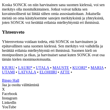
Koska SONCK on niin harvinainen sana suomen kielessä, voi sen
merkitys olla monitulkintainen. Jotkut voivat tulkita sen
kuvainnollisesti tai liittää siihen omia assosiaatioitaan. Jokaisella
meistä on oma käsityksemme sanojen merkityksistä ja yhteyksistä,
joten SONCK voi herättää erilaisia mielleyhtymiä eri ihmisissä.
Yhteenveto
Yhteenvetona voidaan todeta, että SONCK on harvinainen ja
epätavallinen sana suomen kielessä. Sen merkitys voi vaihdella ja
herättää erilaisia mielleyhtymiä eri ihmisissä. Suomen kieli on
monipuolinen ja rikas, ja harvinaiset sanat kuten SONCK ovat osa
tämän kielen monimuotoisuutta.
KIURU
•
LAURI*
•
UTALA
•
MAUSTE
•
KUORI*
•
MARIA
•
UTAMI
•
LATVALA
•
ELOHIIRI
•
ATTE
•
Bingo Hall
Jaa ja osoita välittämistä
X
Facebook
Instagram
LinkedIn
YouTube