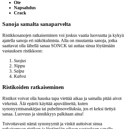
Ote
Napsahdus
Crack
Sanoja samalta sanaparvelta
Ristikkosanojen ratkaiseminen voi joskus vaatia luovuutta ja kykyä
ajatella sanoja eri näkökulmista. Alla on muutamia sanoja, jotka
saattavat olla lähellä sanaa SONCK tai auttaa sinua löytämään
vastauksen ristikkoon:
Suojus
Nippu
Salpa
Kahva
Ristikoiden ratkaiseminen
Ristikot voivat olla hauska tapa viettää aikaa ja samalla pitää aivot
virkeinä. Älä epäröi käyttää apuvälineitä, kuten
synonyymisanakirjaa tai puhelinsovelluksia, jos et keksi tiettyä
sanaa. Luovuus ja sinnikkyys palkitaan aina!
Toivottavasti nämä synonyymit ja vinkit auttoivat sinua
ratkaisemaan ristikon ja löytämään oikean vastauksen sanalle