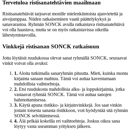
Tervetuloa ristisanatehtävien maailmaan
Ristisanatehtävät tarjoavat monille mielenkiintoista ajanvietettä ja
aivojumppaa. Niiden ratkaiseminen vaatii päättelykykyä ja
sanavarastoa. Ryhmän SONCK avulla ratkaistava ristisanatehtävä
voi olla haastava, mutta se on myös ratkaistavissa oikeilla
lähestymistavoilla.
Vinkkejä ristisanan SONCK ratkaisuun
Jotta löytäisit ruudukossa olevat sanat ryhmällä SONCK, seuraavat
vinkit voivat olla avuksi:
1.
Aloita tutkimalla sanaryhmän pituutta. Mieti, kuinka monta
kirjainta sanaan mahtuu. Tämä voi auttaa kaventamaan
mahdollisia vaihtoehtoja.
2.
Etsi ruudukosta mahdollisia alku- ja loppukirjaimia, jotka
vastaavat ryhmää SONCK. Tämä voi auttaa sanojen
hahmottamisessa.
3.
Käytä apuna ristikko- ja kirjainvinkkejä. Jos saat vinkin
jostain toisesta sanasta ristikkoon, voit hyödyntää sitä ryhmän
SONCK selvittämisessä.
4.
Älä pelkää kokeilla eri vaihtoehtoja. Joskus oikea sana
löytyy vasta useamman yrityksen jälkeen.