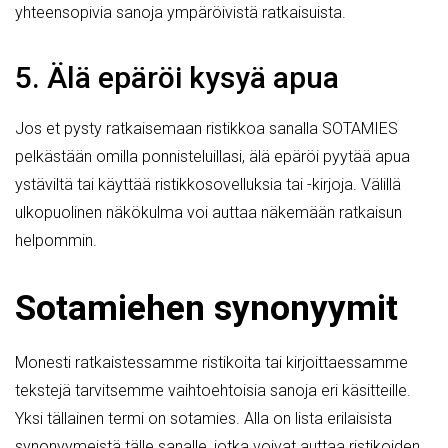
yhteensopivia sanoja ympäröivistä ratkaisuista.
5. Älä epäröi kysyä apua
Jos et pysty ratkaisemaan ristikkoa sanalla SOTAMIES
pelkästään omilla ponnisteluillasi, älä epäröi pyytää apua
ystäviltä tai käyttää ristikkosovelluksia tai -kirjoja. Välillä
ulkopuolinen näkökulma voi auttaa näkemään ratkaisun
helpommin.
Sotamiehen synonyymit
Monesti ratkaistessamme ristikoita tai kirjoittaessamme
tekstejä tarvitsemme vaihtoehtoisia sanoja eri käsitteille.
Yksi tällainen termi on sotamies. Alla on lista erilaisista
synonyymeistä tälle sanalle, jotka voivat auttaa ristikoiden