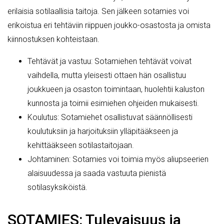
erilaisia sotilaallisia taitoja. Sen jälkeen sotamies voi
erikoistua eri tehtäviin riippuen joukko-osastosta ja omista
kiinnostuksen kohteistaan.
Tehtävät ja vastuu: Sotamiehen tehtävät voivat
vaihdella, mutta yleisesti ottaen hän osallistuu
joukkueen ja osaston toimintaan, huolehtii kaluston
kunnosta ja toimii esimiehen ohjeiden mukaisesti.
Koulutus: Sotamiehet osallistuvat säännöllisesti
koulutuksiin ja harjoituksiin ylläpitääkseen ja
kehittääkseen sotilastaitojaan.
Johtaminen: Sotamies voi toimia myös aliupseerien
alaisuudessa ja saada vastuuta pienistä
sotilasyksiköistä.
SOTAMIES: Tulevaisuus ja