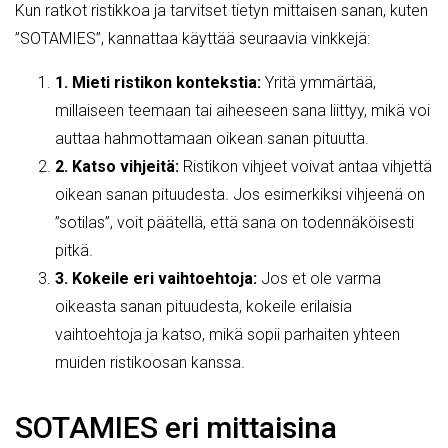
Kun ratkot ristikkoa ja tarvitset tietyn mittaisen sanan, kuten
”SOTAMIES”, kannattaa käyttää seuraavia vinkkejä:
1. Mieti ristikon kontekstia:
Yritä ymmärtää,
millaiseen teemaan tai aiheeseen sana liittyy, mikä voi
auttaa hahmottamaan oikean sanan pituutta.
2. Katso vihjeitä:
Ristikon vihjeet voivat antaa vihjettä
oikean sanan pituudesta. Jos esimerkiksi vihjeenä on
”sotilas”, voit päätellä, että sana on todennäköisesti
pitkä.
3. Kokeile eri vaihtoehtoja:
Jos et ole varma
oikeasta sanan pituudesta, kokeile erilaisia
vaihtoehtoja ja katso, mikä sopii parhaiten yhteen
muiden ristikoosan kanssa.
SOTAMIES eri mittaisina