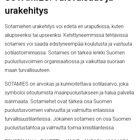
urakehitys
Sotamiehen urakehitys voi edetä eri uraputkissa, kuten
aliupseeriksi tai upseeriksi. Kehittyneemmissä tehtävissä
sotamies voi saada edistyneempää koulutusta ja vastuuta
sotilastoiminnassa. Sotamies on tärkeä lenkki Suomen
puolustusvoimien organisaatiossa ja vaikuttaa suoraan
maan turvallisuuteen.
SOTAMIES on arvokas ja kunnioitettava sotilasarvo, joka
symboloi sitoutumista maanpuolustukseen ja halua palvella
isänmaata. Sotamiehet ovat tärkeä osa Suomen
puolustusvoimien vahvuutta ja valmiutta erilaisissa
turvallisuustilanteissa. Jokainen sotamies on osa Suomen
puolustustahtoa ja valmiutta toimia kriisitilanteissa.