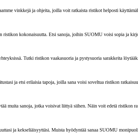
 jaamme vinkkejä ja ohjeita, joilla voit ratkaista ristikot helposti käyt
n ristikon kokonaisuutta. Etsi sanoja, joihin SUOMU voisi sopia ja kirjo
hteyksissä. Tutki ristikon vaakasuoria ja pystysuoria sarakkeita löytä
si ja etsi erilaisia tapoja, joilla sana voisi soveltua ristikon ratkaisu
ä muita sanoja, jotka voisivat liittyä siihen. Näin voit edetä ristikon r
uuttasi ja kekseliäisyyttäsi. Muista hyödyntää sanaa SUOMU monipuolises