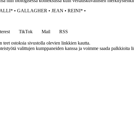
nsa niin biologisessa kontekstissa kuin vertauskuvallisten merkitystenk
ALLI*
•
GALLAGHER
•
JEAN
•
REINI*
•
terest
TikTok
Mail
RSS
eet ostoksia sivustolla olevien linkkien kautta.
eistyötä valittujen kumppaneiden kanssa ja voimme saada palkkioita link