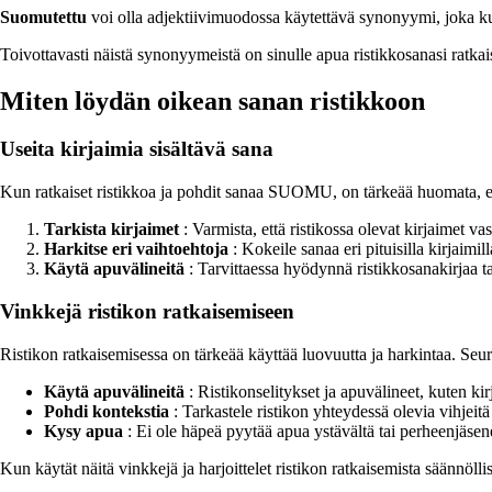
Suomutettu
voi olla adjektiivimuodossa käytettävä synonyymi, joka k
Toivottavasti näistä synonyymeistä on sinulle apua ristikkosanasi ratka
Miten löydän oikean sanan ristikkoon
Useita kirjaimia sisältävä sana
Kun ratkaiset ristikkoa ja pohdit sanaa SUOMU, on tärkeää huomata, ett
Tarkista kirjaimet
: Varmista, että ristikossa olevat kirjaimet
Harkitse eri vaihtoehtoja
: Kokeile sanaa eri pituisilla kirjaimi
Käytä apuvälineitä
: Tarvittaessa hyödynnä ristikkosanakirjaa t
Vinkkejä ristikon ratkaisemiseen
Ristikon ratkaisemisessa on tärkeää käyttää luovuutta ja harkintaa. Seu
Käytä apuvälineitä
: Ristikonselitykset ja apuvälineet, kuten kir
Pohdi kontekstia
: Tarkastele ristikon yhteydessä olevia vihjeitä 
Kysy apua
: Ei ole häpeä pyytää apua ystävältä tai perheenjäsenel
Kun käytät näitä vinkkejä ja harjoittelet ristikon ratkaisemista säännöl