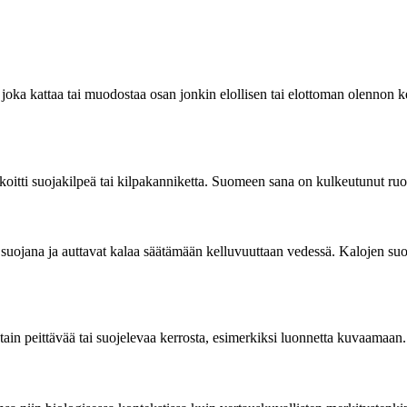
, joka kattaa tai muodostaa osan jonkin elollisen tai elottoman olennon 
koitti suojakilpeä tai kilpakanniketta. Suomeen sana on kulkeutunut ruot
uojana ja auttavat kalaa säätämään kelluvuuttaan vedessä. Kalojen suomut
otain peittävää tai suojelevaa kerrosta, esimerkiksi luonnetta kuvaamaan.