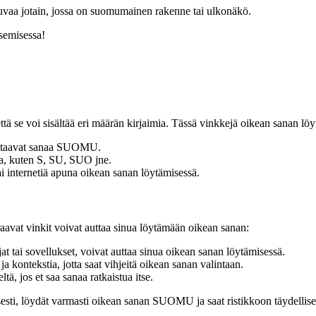
uvaa jotain, jossa on suomumainen rakenne tai ulkonäkö.
isemisessa!
ä se voi sisältää eri määrän kirjaimia. Tässä vinkkejä oikean sanan löy
 vastaavat sanaa SUOMU.
lla, kuten S, SU, SUO jne.
ai internetiä apuna oikean sanan löytämisessä.
raavat vinkit voivat auttaa sinua löytämään oikean sanan:
jat tai sovellukset, voivat auttaa sinua oikean sanan löytämisessä.
ja kontekstia, jotta saat vihjeitä oikean sanan valintaan.
tä, jos et saa sanaa ratkaistua itse.
lisesti, löydät varmasti oikean sanan SUOMU ja saat ristikkoon täydellise