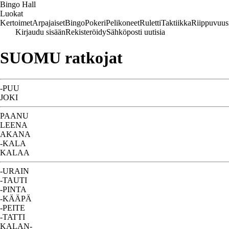
Bingo Hall
Luokat
Kertoimet
Arpajaiset
Bingo
Pokeri
Pelikoneet
Ruletti
Taktiikka
Riippuvuus
Kirjaudu sisään
Rekisteröidy
Sähköposti uutisia
SUOMU ratkojat
-PUU
JOKI
PAANU
LEENA
AKANA
-KALA
KALAA
-URAIN
-TAUTI
-PINTA
-KÄÄPÄ
-PEITE
-TATTI
KALAN-