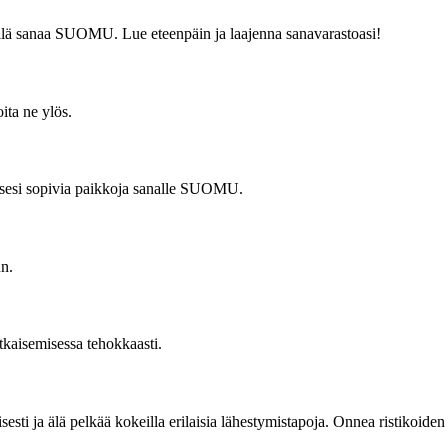
tämällä sanaa SUOMU. Lue eteenpäin ja laajenna sanavarastoasi!
ita ne ylös.
äksesi sopivia paikkoja sanalle SUOMU.
un.
atkaisemisessa tehokkaasti.
ti ja älä pelkää kokeilla erilaisia lähestymistapoja. Onnea ristikoiden