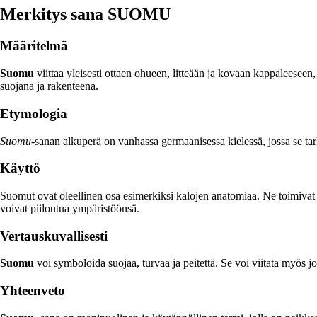
Merkitys sana SUOMU
Määritelmä
Suomu
viittaa yleisesti ottaen ohueen, litteään ja kovaan kappaleeseen
suojana ja rakenteena.
Etymologia
Suomu
-sanan alkuperä on vanhassa germaanisessa kielessä, jossa se tar
Käyttö
Suomut ovat oleellinen osa esimerkiksi kalojen anatomiaa. Ne toimivat s
voivat piiloutua ympäristöönsä.
Vertauskuvallisesti
Suomu
voi symboloida suojaa, turvaa ja peitettä. Se voi viitata myös j
Yhteenveto