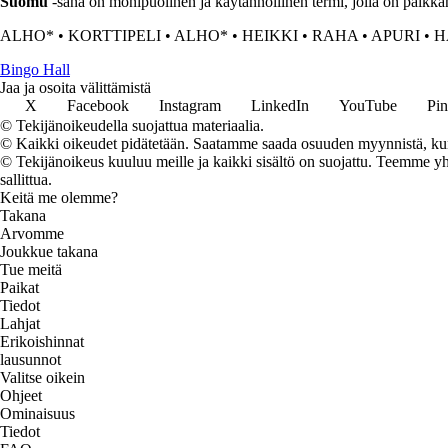
Suomu
-sana on monipuolinen ja käytännöllinen termi, jolla on paikka
ALHO*
•
KORTTIPELI
•
ALHO*
•
HEIKKI
•
RAHA
•
APURI
•
H
Bingo Hall
Jaa ja osoita välittämistä
X
Facebook
Instagram
LinkedIn
YouTube
Pin
© Tekijänoikeudella suojattua materiaalia.
© Kaikki oikeudet pidätetään. Saatamme saada osuuden myynnistä, kun t
© Tekijänoikeus kuuluu meille ja kaikki sisältö on suojattu. Teemme yht
sallittua.
Keitä me olemme?
Takana
Arvomme
Joukkue takana
Tue meitä
Paikat
Tiedot
Lahjat
Erikoishinnat
lausunnot
Valitse oikein
Ohjeet
Ominaisuus
Tiedot