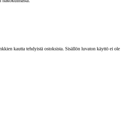
in näkökulmasta.
kien kautta tehdyistä ostoksista. Sisällön luvaton käyttö ei ole