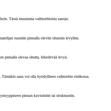
kein. Tässä muutamia vaihtoehtoisia sanoja:
atelijan ruumiin pinnalla oleviin ohuisiin levyihin.
n pinnalla olevaa ohutta, hilseilevää levyä.
. Tämäkin sana voi olla hyödyllinen vaihtoehto ristikossa.
tyntyyppiseen pinnan kuviointiin tai struktuuriin.