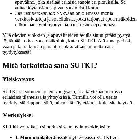
apuväline, joka sisältää erilaisia sanoja eri pituuksilla. Se
auttaa löytämään sopivan sanan ristikkoon.
Internet-tietokannat
: Nykyään on olemassa monia
verkkosivustoja ja sovelluksia, jotka tarjoavat apua ristikoiden
ratkontaan. Voit hyödyntää näitä resursseja apunasi.
Yllä olevien vinkkien ja apuvälineiden avulla sinun pitäisi pystyä
löytämään oikea sana ristikoihin, kuten SUTKI. Älä anna periksi,
vaan jatka ratkontaa ja nauti ristikkoratkaisun tuottamasta
tyydytyksestä!
Mitä tarkoittaa sana SUTKI?
Yleiskatsaus
SUTKI on suomen kielen slangisana, jota käytetään monissa
erilaisissa tilanteissa ja yhteyksissä. Termillä voi olla useita
merkityksiä riippuen siitä, miten sitä käytetään ja kuka sitä käyttää.
Merkitykset
SUTKI
voi viitata esimerkiksi seuraaviin merkityksiin:
1. Monitoimilaite:
Joissakin yhteyksissä SUTKI voi