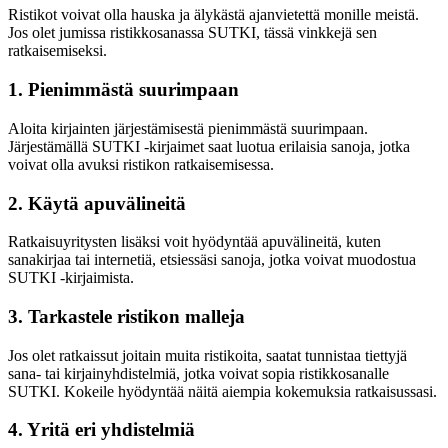
Ristikot voivat olla hauska ja älykästä ajanvietettä monille meistä.
Jos olet jumissa ristikkosanassa SUTKI, tässä vinkkejä sen
ratkaisemiseksi.
1. Pienimmästä suurimpaan
Aloita kirjainten järjestämisestä pienimmästä suurimpaan.
Järjestämällä SUTKI -kirjaimet saat luotua erilaisia sanoja, jotka
voivat olla avuksi ristikon ratkaisemisessa.
2. Käytä apuvälineitä
Ratkaisuyritysten lisäksi voit hyödyntää apuvälineitä, kuten
sanakirjaa tai internetiä, etsiessäsi sanoja, jotka voivat muodostua
SUTKI -kirjaimista.
3. Tarkastele ristikon malleja
Jos olet ratkaissut joitain muita ristikoita, saatat tunnistaa tiettyjä
sana- tai kirjainyhdistelmiä, jotka voivat sopia ristikkosanalle
SUTKI. Kokeile hyödyntää näitä aiempia kokemuksia ratkaisussasi.
4. Yritä eri yhdistelmiä