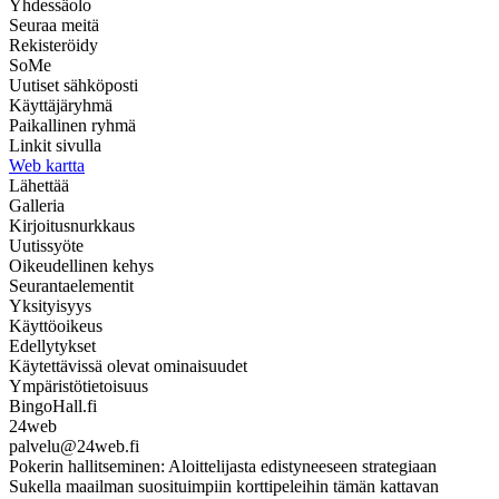
Yhdessäolo
Seuraa meitä
Rekisteröidy
SoMe
Uutiset sähköposti
Käyttäjäryhmä
Paikallinen ryhmä
Linkit sivulla
Web kartta
Lähettää
Galleria
Kirjoitusnurkkaus
Uutissyöte
Oikeudellinen kehys
Seurantaelementit
Yksityisyys
Käyttöoikeus
Edellytykset
Käytettävissä olevat ominaisuudet
Ympäristötietoisuus
BingoHall.fi
24web
palvelu@24web.fi
Pokerin hallitseminen: Aloittelijasta edistyneeseen strategiaan
Sukella maailman suosituimpiin korttipeleihin tämän kattavan