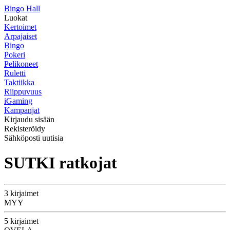
Bingo Hall
Luokat
Kertoimet
Arpajaiset
Bingo
Pokeri
Pelikoneet
Ruletti
Taktiikka
Riippuvuus
iGaming
Kampanjat
Kirjaudu sisään
Rekisteröidy
Sähköposti uutisia
SUTKI ratkojat
3 kirjaimet
MYY
5 kirjaimet