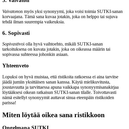
5. Vaivaton
Vaivaton
on myös yksi synonyymi, joka voisi toimia SUTKI-sanan
korvaajana. Tämä sana kuvaa jotakin, joka on helppo tai sujuva
tehdä ilman suurempia vaikeuksia.
6. Sopivasti
Sopivasti
voi olla hyvä vaihtoehto, mikäli SUTKI-sanan
tarkoituksena on kuvata jotakin, joka on oikeassa määrin tai
sopivassa suhteessa johonkin asiaan.
Yhteenveto
Lopuksi on hyvä muistaa, että ristikoita ratkoessa ei aina tarvitse
jäädä jumiin yksittäisen sanan kanssa. Käytä mielikuvitusta,
joustavuutta ja tarvittaessa apuna vaikkapa synonyymisanakirjaa
löytääksesi oikean ratkaisun SUTKI-sanan tilalle. Toivottavasti
nämä esitellyt synonyymit auttavat sinua eteenpäin ristikoiden
parissa!
Miten löytää oikea sana ristikkoon
Ongelmana SUTKI