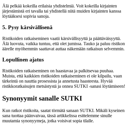
Älä pelkää kokeilla erilaisia yhdistelmiä. Voit kokeilla kirjainten
järjestämistä eri tavalla tai yhdistellä niitä muiden kirjainten kanssa
löytääksesi sopivia sanoja.
5. Pysy kärsivällisenä
Ristikoiden ratkaiseminen vaatii kärsivällisyyttä ja päättäväisyyttä.
Älä luovuta, vaikka tuntuu, että olet jumissa. Tauko ja paluu ristikon
äärelle myöhemmin saattavat auttaa näkemään ratkaisun selvemmin.
Lopullinen ajatus
Ristikoiden ratkaiseminen on haastavaa ja palkitsevaa puuhaa.
Muista, että kaikkien ristikoiden ratkaiseminen ei ole kilpailu, vaan
tärkeintä on nauttia prosessista ja annetusta haasteesta. Hyvää
ristikkoratkaisujen metsästystä ja onnea SUTKI -sanasi löytämiseen!
Synonyymit sanalle SUTKI
Kun ratkot ristikoita, saatat törmätä sanaan SUTKI. Mikäli kyseinen
sana tuottaa päänvaivaa, tässä artikkelissa esittelemme sinulle
muutamia synonyymeja, jotka voisivat sopia tilalle.