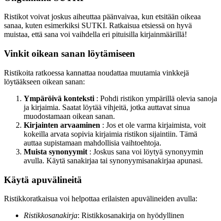
Ristikot voivat joskus aiheuttaa päänvaivaa, kun etsitään oikeaa
sanaa, kuten esimerkiksi SUTKI. Ratkaisua etsiessä on hyvä
muistaa, että sana voi vaihdella eri pituisilla kirjainmäärillä!
Vinkit oikean sanan löytämiseen
Ristikoita ratkoessa kannattaa noudattaa muutamia vinkkejä
löytääkseen oikean sanan:
Ympäröivä konteksti
: Pohdi ristikon ympärillä olevia sanoja
ja kirjaimia. Saatat löytää vihjeitä, jotka auttavat sinua
muodostamaan oikean sanan.
Kirjainten arvaaminen
: Jos et ole varma kirjaimista, voit
kokeilla arvata sopivia kirjaimia ristikon sijaintiin. Tämä
auttaa supistamaan mahdollisia vaihtoehtoja.
Muista synonyymit
: Joskus sana voi löytyä synonyymin
avulla. Käytä sanakirjaa tai synonyymisanakirjaa apunasi.
Käytä apuvälineitä
Ristikkoratkaisua voi helpottaa erilaisten apuvälineiden avulla:
Ristikkosanakirja
: Ristikkosanakirja on hyödyllinen