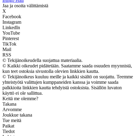
Bingo Hall
Jaa ja osoita välittämistä
X
Facebook
Instagram
LinkedIn
YouTube
Pinterest
TikTok
Mail
RSS
© Tekijänoikeudella suojattua materiaalia.
© Kaikki oikeudet pidätetään. Saatamme saada osuuden myynnistä,
kun teet ostoksia sivustolla olevien linkkien kautta.
© Tekijänoikeus kuuluu meille ja kaikki sisältö on suojattu. Teemme
yhteistyötä valittujen kumppaneiden kanssa ja voimme saada
palkkioita linkkien kautta tehdyistä ostoksista. Sisällön luvaton
käyttö ei ole sallittua.
Keitä me olemme?
Takana
Arvomme
Joukkue takana
Tue meitä
Paikat
Tiedot