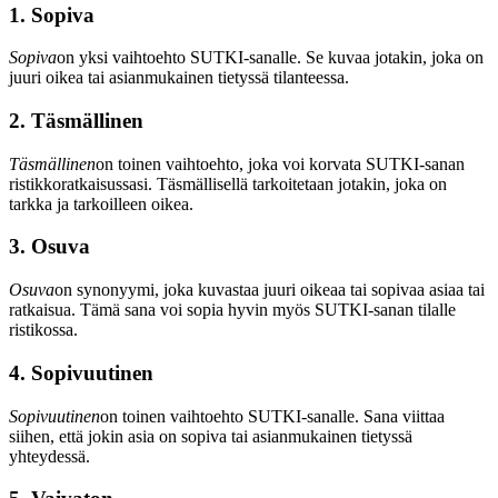
1. Sopiva
Sopiva
on yksi vaihtoehto SUTKI-sanalle. Se kuvaa jotakin, joka on
juuri oikea tai asianmukainen tietyssä tilanteessa.
2. Täsmällinen
Täsmällinen
on toinen vaihtoehto, joka voi korvata SUTKI-sanan
ristikkoratkaisussasi. Täsmällisellä tarkoitetaan jotakin, joka on
tarkka ja tarkoilleen oikea.
3. Osuva
Osuva
on synonyymi, joka kuvastaa juuri oikeaa tai sopivaa asiaa tai
ratkaisua. Tämä sana voi sopia hyvin myös SUTKI-sanan tilalle
ristikossa.
4. Sopivuutinen
Sopivuutinen
on toinen vaihtoehto SUTKI-sanalle. Sana viittaa
siihen, että jokin asia on sopiva tai asianmukainen tietyssä
yhteydessä.