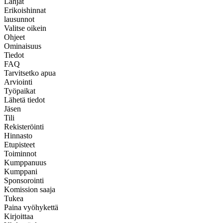
Lahjat
Erikoishinnat
lausunnot
Valitse oikein
Ohjeet
Ominaisuus
Tiedot
FAQ
Tarvitsetko apua
Arviointi
Työpaikat
Lähetä tiedot
Jäsen
Tili
Rekisteröinti
Hinnasto
Etupisteet
Toiminnot
Kumppanuus
Kumppani
Sponsorointi
Komission saaja
Tukea
Paina vyöhykettä
Kirjoittaa