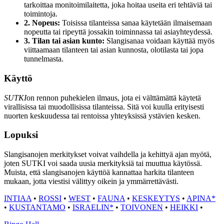
tarkoittaa monitoimilaitetta, joka hoitaa useita eri tehtäviä tai
toimintoja.
2. Nopeus:
Toisissa tilanteissa sanaa käytetään ilmaisemaan
nopeutta tai ripeyttä jossakin toiminnassa tai asiayhteydessä.
3. Tilan tai asian kunto:
Slangisanaa voidaan käyttää myös
viittaamaan tilanteen tai asian kunnosta, olotilasta tai jopa
tunnelmasta.
Käyttö
SUTKI
on rennon puhekielen ilmaus, jota ei välttämättä käytetä
virallisissa tai muodollisissa tilanteissa. Sitä voi kuulla erityisesti
nuorten keskuudessa tai rentoissa yhteyksissä ystävien kesken.
Lopuksi
Slangisanojen merkitykset voivat vaihdella ja kehittyä ajan myötä,
joten SUTKI voi saada uusia merkityksiä tai muuttua käytössä.
Muista, että slangisanojen käyttöä kannattaa harkita tilanteen
mukaan, jotta viestisi välittyy oikein ja ymmärrettävästi.
INTIAA
•
ROSSI
•
WEST
•
FAUNA
•
KESKEYTYS
•
APINA*
•
KUSTANTAMO
•
ISRAELIN*
•
TOIVONEN
•
HEIKKI
•