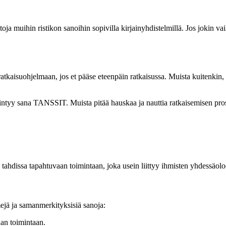
ja muihin ristikon sanoihin sopivilla kirjainyhdistelmillä. Jos jokin vai
oratkaisuohjelmaan, jos et pääse eteenpäin ratkaisussa. Muista kuitenkin, 
siintyy sana TANSSIT. Muista pitää hauskaa ja nauttia ratkaisemisen pros
 tahdissa tapahtuvaan toimintaan, joka usein liittyy ihmisten yhdessäolo
mejä ja samanmerkityksisiä sanoja:
aan toimintaan.