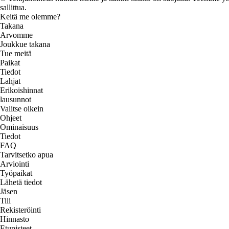
sallittua.
Keitä me olemme?
Takana
Arvomme
Joukkue takana
Tue meitä
Paikat
Tiedot
Lahjat
Erikoishinnat
lausunnot
Valitse oikein
Ohjeet
Ominaisuus
Tiedot
FAQ
Tarvitsetko apua
Arviointi
Työpaikat
Lähetä tiedot
Jäsen
Tili
Rekisteröinti
Hinnasto
Etupisteet