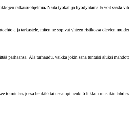
istikkojen ratkaisuohjelmia. Näitä työkaluja hyödyntämällä voit saada vih
aihtoehtoja ja tarkastele, miten ne sopivat yhteen ristikossa olevien mu
rittää parhaansa. Älä turhaudu, vaikka jokin sana tuntuisi aluksi mahdo
e toimintaa, jossa henkilö tai useampi henkilö liikkuu musiikin tahdiss