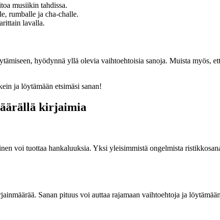
toa musiikin tahdissa.
lle, rumballe ja cha-challe.
rittain lavalla.
löytämiseen, hyödynnä yllä olevia vaihtoehtoisia sanoja. Muista myös, et
kein ja löytämään etsimäsi sanan!
äärällä kirjaimia
täminen voi tuottaa hankaluuksia. Yksi yleisimmistä ongelmista ristikkos
a kirjainmäärää. Sanan pituus voi auttaa rajamaan vaihtoehtoja ja löytä