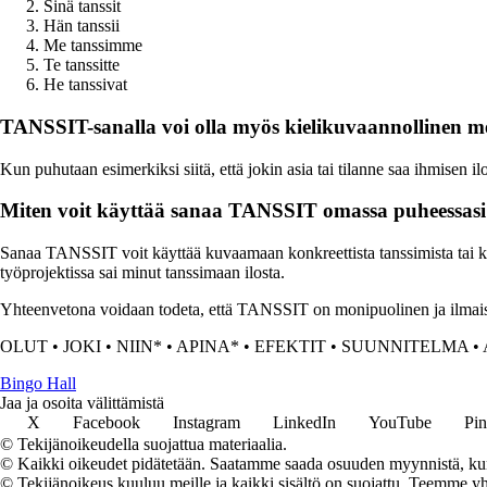
Sinä tanssit
Hän tanssii
Me tanssimme
Te tanssitte
He tanssivat
TANSSIT-sanalla voi olla myös kielikuvaannollinen me
Kun puhutaan esimerkiksi siitä, että jokin asia tai tilanne saa ihmisen
Miten voit käyttää sanaa TANSSIT omassa puheessasi t
Sanaa TANSSIT voit käyttää kuvaamaan konkreettista tanssimista tai kieli
työprojektissa sai minut tanssimaan ilosta.
Yhteenvetona voidaan todeta, että TANSSIT on monipuolinen ja ilmaisuvoi
OLUT
•
JOKI
•
NIIN*
•
APINA*
•
EFEKTIT
•
SUUNNITELMA
•
Bingo Hall
Jaa ja osoita välittämistä
X
Facebook
Instagram
LinkedIn
YouTube
Pin
© Tekijänoikeudella suojattua materiaalia.
© Kaikki oikeudet pidätetään. Saatamme saada osuuden myynnistä, kun t
© Tekijänoikeus kuuluu meille ja kaikki sisältö on suojattu. Teemme yht