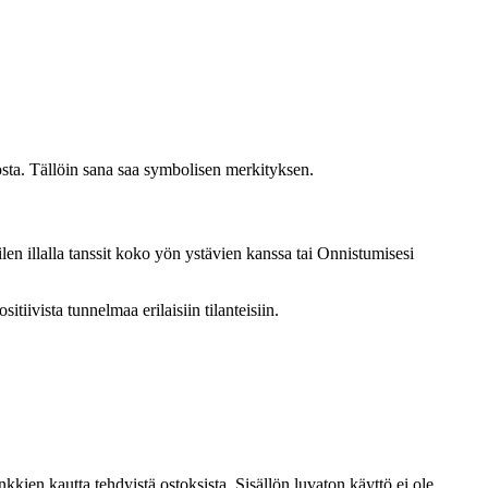
osta. Tällöin sana saa symbolisen merkityksen.
len illalla tanssit koko yön ystävien kanssa tai Onnistumisesi
ivista tunnelmaa erilaisiin tilanteisiin.
kien kautta tehdyistä ostoksista. Sisällön luvaton käyttö ei ole