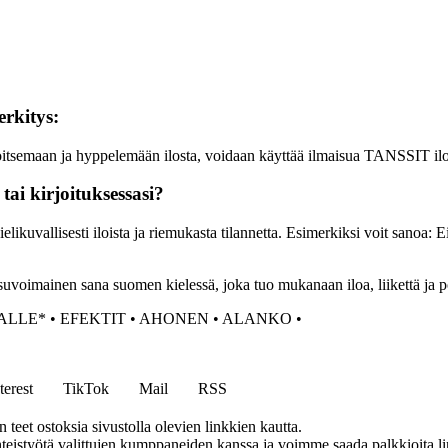
rkitys:
 iloitsemaan ja hyppelemään ilosta, voidaan käyttää ilmaisua TANSSIT il
ai kirjoituksessasi?
kuvallisesti iloista ja riemukasta tilannetta. Esimerkiksi voit sanoa: Ei
mainen sana suomen kielessä, joka tuo mukanaan iloa, liikettä ja positi
ALLE*
•
EFEKTIT
•
AHONEN
•
ALANKO
•
terest
TikTok
Mail
RSS
eet ostoksia sivustolla olevien linkkien kautta.
eistyötä valittujen kumppaneiden kanssa ja voimme saada palkkioita link