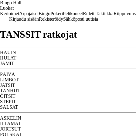
Bingo Hall
Luokat
Kertoimet
Arpajaiset
Bingo
Pokeri
Pelikoneet
Ruletti
Taktiikka
Riippuvuus
Kirjaudu sisään
Rekisteröidy
Sähköposti uutisia
TANSSIT ratkojat
HAUIN
HULAT
JAMIT
PÄIVÄ-
LIMBOT
JATSIT
TANHUT
ÖITSIT
STEPIT
SALSAT
ASKELIN
ILTAMAT
JORTSUT
POLSKAT