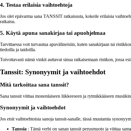
4. Testaa erilaisia vaihtoehtoja
Jos olet epävarma sana TANSSIT ratkaisusta, kokeile erilaisia vaihtoehto
ratkaisu.
5. Käytä apuna sanakirjaa tai apuohjelmaa
Tarvittaessa voit turvautua apuvälineisiin, kuten sanakirjaan tai ristikk
tiedoilla ja taidoilla.
Toivottavasti nämä vinkit auttavat sinua ratkaisemaan ristikon, jossa e
Tanssit: Synonyymit ja vaihtoehdot
Mitä tarkoittaa sana tanssit?
Sana tanssit viittaa monenlaiseen liikkeeseen ja rytmikkääseen musiikin
Synonyymit ja vaihtoehdot
Jos etsit vaihtoehtoisia sanoja tanssit-sanalle, tässä muutamia synonyy
Tanssia
: Tämä verbi on sanan tanssit perusmuoto ja viittaa sam