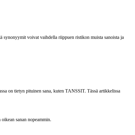
tä synonyymit voivat vaihdella riippuen ristikon muista sanoista ja
anassa on tietyn pituinen sana, kuten TANSSIT. Tässä artikkelissa
mään oikean sanan nopeammin.