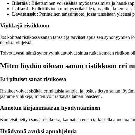
Bilettää
: Bilettäminen voi sisältää myös tanssimista ja hauskanpi
Lattarit
: Kollektiivinen nimitys erilaisille tansseille, kuten salsa
Lavatanssit
: Perinteinen tanssimuoto, jossa tanssitaan yleensä pa
Vinkkejä ristikkoon
Jos kohtaat ristikossa sanan tanssit ja tarvitset apua sen synonyymien 
tietyistä vihjeistä.
Toivottavasti nämä synonyymit auttoivat sinua ratkaisemaan ristikon oi
Miten löydän oikean sanan ristikkoon eri m
Eri pituiset sanat ristikossa
Ristikot voivat sisältää erimittaisia sanoja, ja joskus tietyn sanan löy
jaamme vinkkejä, miten voit ratkaista tämän haasteen.
Annetun kirjainmäärän hyödyntäminen
Kun etsit tiettyä sanaa ristikossa, kannattaa ensin tarkastella annettu
Hyödynnä avuksi apuohjelmia