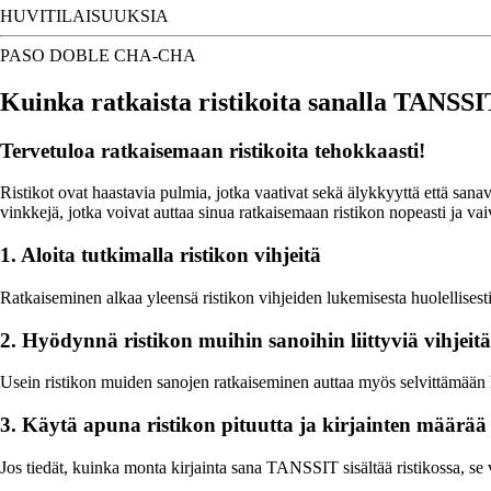
HUVITILAISUUKSIA
PASO DOBLE CHA-CHA
Kuinka ratkaista ristikoita sanalla TANSSI
Tervetuloa ratkaisemaan ristikoita tehokkaasti!
Ristikot ovat haastavia pulmia, jotka vaativat sekä älykkyyttä että sanav
vinkkejä, jotka voivat auttaa sinua ratkaisemaan ristikon nopeasti ja vai
1. Aloita tutkimalla ristikon vihjeitä
Ratkaiseminen alkaa yleensä ristikon vihjeiden lukemisesta huolellisesti
2. Hyödynnä ristikon muihin sanoihin liittyviä vihjeitä
Usein ristikon muiden sanojen ratkaiseminen auttaa myös selvittämään 
3. Käytä apuna ristikon pituutta ja kirjainten määrää
Jos tiedät, kuinka monta kirjainta sana TANSSIT sisältää ristikossa, se