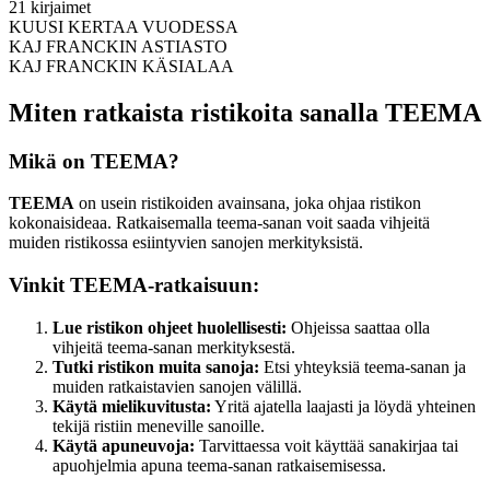
21 kirjaimet
KUUSI KERTAA VUODESSA
KAJ FRANCKIN ASTIASTO
KAJ FRANCKIN KÄSIALAA
Miten ratkaista ristikoita sanalla TEEMA
Mikä on TEEMA?
TEEMA
on usein ristikoiden avainsana, joka ohjaa ristikon
kokonaisideaa. Ratkaisemalla teema-sanan voit saada vihjeitä
muiden ristikossa esiintyvien sanojen merkityksistä.
Vinkit TEEMA-ratkaisuun:
Lue ristikon ohjeet huolellisesti:
Ohjeissa saattaa olla
vihjeitä teema-sanan merkityksestä.
Tutki ristikon muita sanoja:
Etsi yhteyksiä teema-sanan ja
muiden ratkaistavien sanojen välillä.
Käytä mielikuvitusta:
Yritä ajatella laajasti ja löydä yhteinen
tekijä ristiin meneville sanoille.
Käytä apuneuvoja:
Tarvittaessa voit käyttää sanakirjaa tai
apuohjelmia apuna teema-sanan ratkaisemisessa.