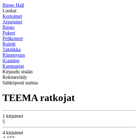
Bingo Hall
Luokat
Kertoimet
Arpajaiset
Bingo
Pokeri
Pelikoneet
Ruletti
Taktiikka
Riippuvuus
iGaming
Kampanjat
Kirjaudu sisään
Rekisteröidy
Sähköposti uutisia
TEEMA ratkojat
1 kirjaimet
5
4 kirjaimet