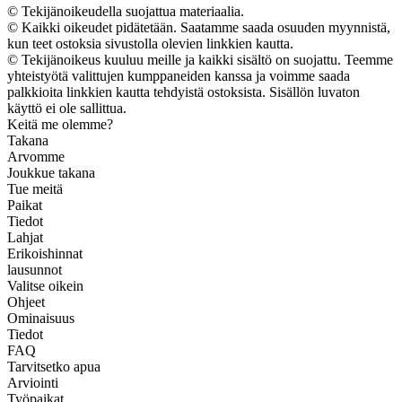
© Tekijänoikeudella suojattua materiaalia.
© Kaikki oikeudet pidätetään. Saatamme saada osuuden myynnistä,
kun teet ostoksia sivustolla olevien linkkien kautta.
© Tekijänoikeus kuuluu meille ja kaikki sisältö on suojattu. Teemme
yhteistyötä valittujen kumppaneiden kanssa ja voimme saada
palkkioita linkkien kautta tehdyistä ostoksista. Sisällön luvaton
käyttö ei ole sallittua.
Keitä me olemme?
Takana
Arvomme
Joukkue takana
Tue meitä
Paikat
Tiedot
Lahjat
Erikoishinnat
lausunnot
Valitse oikein
Ohjeet
Ominaisuus
Tiedot
FAQ
Tarvitsetko apua
Arviointi
Työpaikat