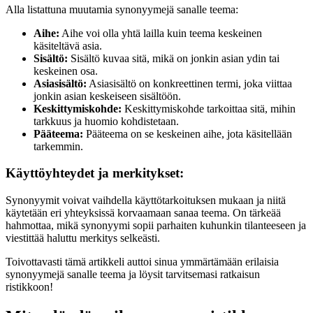
Alla listattuna muutamia synonyymejä sanalle teema:
Aihe:
Aihe voi olla yhtä lailla kuin teema keskeinen
käsiteltävä asia.
Sisältö:
Sisältö kuvaa sitä, mikä on jonkin asian ydin tai
keskeinen osa.
Asiasisältö:
Asiasisältö on konkreettinen termi, joka viittaa
jonkin asian keskeiseen sisältöön.
Keskittymiskohde:
Keskittymiskohde tarkoittaa sitä, mihin
tarkkuus ja huomio kohdistetaan.
Pääteema:
Pääteema on se keskeinen aihe, jota käsitellään
tarkemmin.
Käyttöyhteydet ja merkitykset:
Synonyymit voivat vaihdella käyttötarkoituksen mukaan ja niitä
käytetään eri yhteyksissä korvaamaan sanaa teema. On tärkeää
hahmottaa, mikä synonyymi sopii parhaiten kuhunkin tilanteeseen ja
viestittää haluttu merkitys selkeästi.
Toivottavasti tämä artikkeli auttoi sinua ymmärtämään erilaisia
synonyymejä sanalle teema ja löysit tarvitsemasi ratkaisun
ristikkoon!