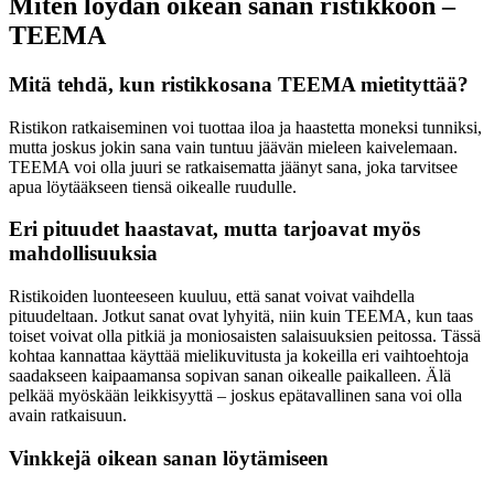
Miten löydän oikean sanan ristikkoon –
TEEMA
Mitä tehdä, kun ristikkosana TEEMA mietityttää?
Ristikon ratkaiseminen voi tuottaa iloa ja haastetta moneksi tunniksi,
mutta joskus jokin sana vain tuntuu jäävän mieleen kaivelemaan.
TEEMA voi olla juuri se ratkaisematta jäänyt sana, joka tarvitsee
apua löytääkseen tiensä oikealle ruudulle.
Eri pituudet haastavat, mutta tarjoavat myös
mahdollisuuksia
Ristikoiden luonteeseen kuuluu, että sanat voivat vaihdella
pituudeltaan. Jotkut sanat ovat lyhyitä, niin kuin TEEMA, kun taas
toiset voivat olla pitkiä ja moniosaisten salaisuuksien peitossa. Tässä
kohtaa kannattaa käyttää mielikuvitusta ja kokeilla eri vaihtoehtoja
saadakseen kaipaamansa sopivan sanan oikealle paikalleen. Älä
pelkää myöskään leikkisyyttä – joskus epätavallinen sana voi olla
avain ratkaisuun.
Vinkkejä oikean sanan löytämiseen