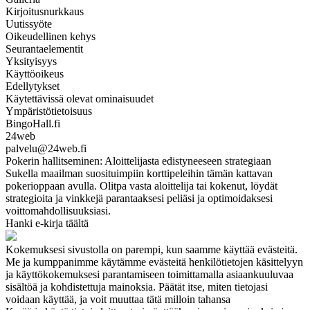
Kirjoitusnurkkaus
Uutissyöte
Oikeudellinen kehys
Seurantaelementit
Yksityisyys
Käyttöoikeus
Edellytykset
Käytettävissä olevat ominaisuudet
Ympäristötietoisuus
BingoHall.fi
24web
palvelu@24web.fi
Pokerin hallitseminen: Aloittelijasta edistyneeseen strategiaan
Sukella maailman suosituimpiin korttipeleihin tämän kattavan
pokerioppaan avulla. Olitpa vasta aloittelija tai kokenut, löydät
strategioita ja vinkkejä parantaaksesi peliäsi ja optimoidaksesi
voittomahdollisuuksiasi.
Hanki e-kirja täältä
Kokemuksesi sivustolla on parempi, kun saamme käyttää evästeitä.
Me ja kumppanimme käytämme evästeitä henkilötietojen käsittelyyn
ja käyttökokemuksesi parantamiseen toimittamalla asiaankuuluvaa
sisältöä ja kohdistettuja mainoksia. Päätät itse, miten tietojasi
voidaan käyttää, ja voit muuttaa tätä milloin tahansa