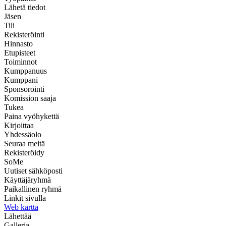
Lähetä tiedot
Jäsen
Tili
Rekisteröinti
Hinnasto
Etupisteet
Toiminnot
Kumppanuus
Kumppani
Sponsorointi
Komission saaja
Tukea
Paina vyöhykettä
Kirjoittaa
Yhdessäolo
Seuraa meitä
Rekisteröidy
SoMe
Uutiset sähköposti
Käyttäjäryhmä
Paikallinen ryhmä
Linkit sivulla
Web kartta
Lähettää
Galleria