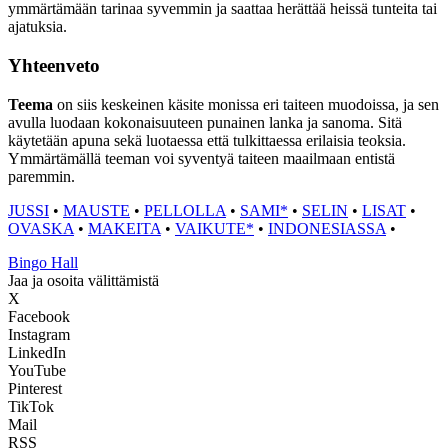
ymmärtämään tarinaa syvemmin ja saattaa herättää heissä tunteita tai
ajatuksia.
Yhteenveto
Teema
on siis keskeinen käsite monissa eri taiteen muodoissa, ja sen
avulla luodaan kokonaisuuteen punainen lanka ja sanoma. Sitä
käytetään apuna sekä luotaessa että tulkittaessa erilaisia teoksia.
Ymmärtämällä teeman voi syventyä taiteen maailmaan entistä
paremmin.
JUSSI
•
MAUSTE
•
PELLOLLA
•
SAMI*
•
SELIN
•
LISAT
•
OVASKA
•
MAKEITA
•
VAIKUTE*
•
INDONESIASSA
•
Bingo Hall
Jaa ja osoita välittämistä
X
Facebook
Instagram
LinkedIn
YouTube
Pinterest
TikTok
Mail
RSS