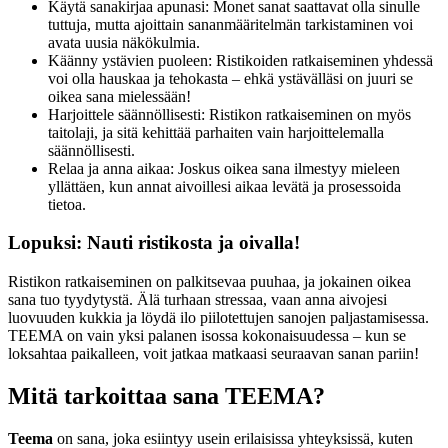
Käytä sanakirjaa apunasi: Monet sanat saattavat olla sinulle
tuttuja, mutta ajoittain sananmääritelmän tarkistaminen voi
avata uusia näkökulmia.
Käänny ystävien puoleen: Ristikoiden ratkaiseminen yhdessä
voi olla hauskaa ja tehokasta – ehkä ystävälläsi on juuri se
oikea sana mielessään!
Harjoittele säännöllisesti: Ristikon ratkaiseminen on myös
taitolaji, ja sitä kehittää parhaiten vain harjoittelemalla
säännöllisesti.
Relaa ja anna aikaa: Joskus oikea sana ilmestyy mieleen
yllättäen, kun annat aivoillesi aikaa levätä ja prosessoida
tietoa.
Lopuksi: Nauti ristikosta ja oivalla!
Ristikon ratkaiseminen on palkitsevaa puuhaa, ja jokainen oikea
sana tuo tyydytystä. Älä turhaan stressaa, vaan anna aivojesi
luovuuden kukkia ja löydä ilo piilotettujen sanojen paljastamisessa.
TEEMA on vain yksi palanen isossa kokonaisuudessa – kun se
loksahtaa paikalleen, voit jatkaa matkaasi seuraavan sanan pariin!
Mitä tarkoittaa sana TEEMA?
Teema
on sana, joka esiintyy usein erilaisissa yhteyksissä, kuten