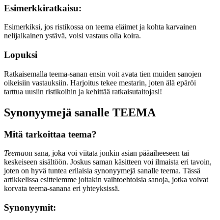
Esimerkkiratkaisu:
Esimerkiksi, jos ristikossa on teema eläimet ja kohta karvainen
nelijalkainen ystävä, voisi vastaus olla koira.
Lopuksi
Ratkaisemalla teema-sanan ensin voit avata tien muiden sanojen
oikeisiin vastauksiin. Harjoitus tekee mestarin, joten älä epäröi
tarttua uusiin ristikoihin ja kehittää ratkaisutaitojasi!
Synonyymejä sanalle TEEMA
Mitä tarkoittaa teema?
Teema
on sana, joka voi viitata jonkin asian pääaiheeseen tai
keskeiseen sisältöön. Joskus saman käsitteen voi ilmaista eri tavoin,
joten on hyvä tuntea erilaisia synonyymejä sanalle teema. Tässä
artikkelissa esittelemme joitakin vaihtoehtoisia sanoja, jotka voivat
korvata teema-sanana eri yhteyksissä.
Synonyymit: