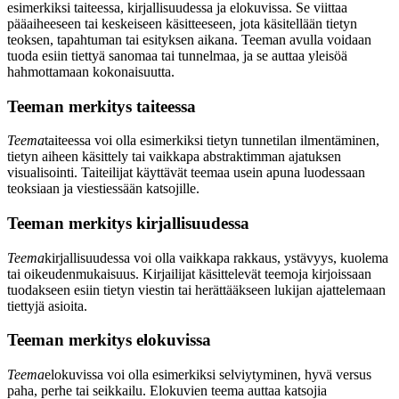
esimerkiksi taiteessa, kirjallisuudessa ja elokuvissa. Se viittaa
pääaiheeseen tai keskeiseen käsitteeseen, jota käsitellään tietyn
teoksen, tapahtuman tai esityksen aikana. Teeman avulla voidaan
tuoda esiin tiettyä sanomaa tai tunnelmaa, ja se auttaa yleisöä
hahmottamaan kokonaisuutta.
Teeman merkitys taiteessa
Teema
taiteessa voi olla esimerkiksi tietyn tunnetilan ilmentäminen,
tietyn aiheen käsittely tai vaikkapa abstraktimman ajatuksen
visualisointi. Taiteilijat käyttävät teemaa usein apuna luodessaan
teoksiaan ja viestiessään katsojille.
Teeman merkitys kirjallisuudessa
Teema
kirjallisuudessa voi olla vaikkapa rakkaus, ystävyys, kuolema
tai oikeudenmukaisuus. Kirjailijat käsittelevät teemoja kirjoissaan
tuodakseen esiin tietyn viestin tai herättääkseen lukijan ajattelemaan
tiettyjä asioita.
Teeman merkitys elokuvissa
Teema
elokuvissa voi olla esimerkiksi selviytyminen, hyvä versus
paha, perhe tai seikkailu. Elokuvien teema auttaa katsojia