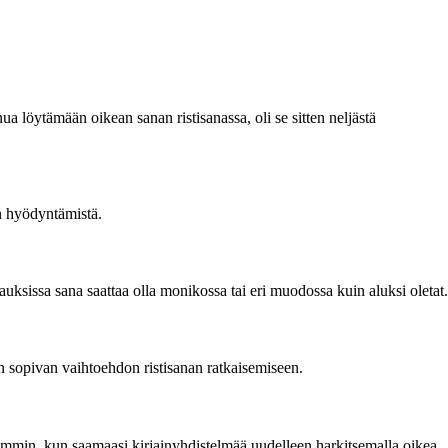
nua löytämään oikean sanan ristisanassa, oli se sitten neljästä
an hyödyntämistä.
auksissa sana saattaa olla monikossa tai eri muodossa kuin aluksi oletat.
äin sopivan vaihtoehdon ristisanan ratkaisemiseen.
hemmin, kun saamaasi kirjainyhdistelmää uudelleen harkitsemalla oikea