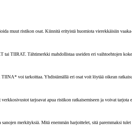
ida muut ristikon osat. Kiinnitä erityistä huomiota vierekkäisiin vaaka-
tai TIIRAT. Tähtimerkki mahdollistaa useiden eri vaihtoehtojen kokeil
itä TIINA* voi tarkoittaa. Yhdistämällä eri osat voit löytää oikean ratkais
t verkkosivustot tarjoavat apua ristikon ratkaisemiseen ja voivat tarjota 
a sanojen merkityksiä. Mitä enemmän harjoittelet, sitä paremmaksi tulet 