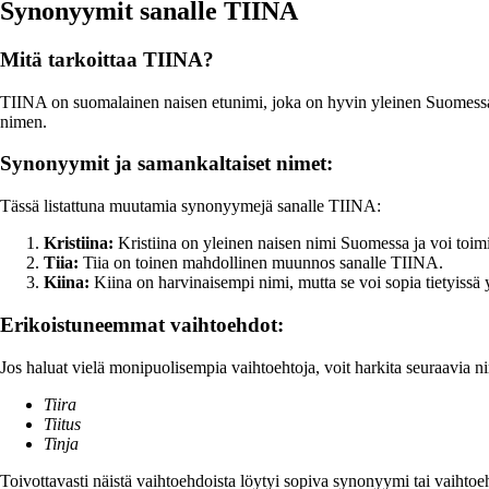
Synonyymit sanalle TIINA
Mitä tarkoittaa TIINA?
TIINA on suomalainen naisen etunimi, joka on hyvin yleinen Suomessa. T
nimen.
Synonyymit ja samankaltaiset nimet:
Tässä listattuna muutamia synonyymejä sanalle TIINA:
Kristiina:
Kristiina on yleinen naisen nimi Suomessa ja voi toimi
Tiia:
Tiia on toinen mahdollinen muunnos sanalle TIINA.
Kiina:
Kiina on harvinaisempi nimi, mutta se voi sopia tietyissä
Erikoistuneemmat vaihtoehdot:
Jos haluat vielä monipuolisempia vaihtoehtoja, voit harkita seuraavia n
Tiira
Tiitus
Tinja
Toivottavasti näistä vaihtoehdoista löytyi sopiva synonyymi tai vaihto