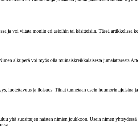
 ja voi viitata moniin eri asioihin tai käsitteisiin. Tässä artikkelis
Nimen alkuperä voi myös olla muinaiskreikkalaisesta jumalattaresta Arte
yys, luotettavuus ja iloisuus. Tiinat tunnetaan usein huumorintajuisina j
uluu yhä suosittujen naisten nimien joukkoon. Usein nimen yhteydessä k
ussa.