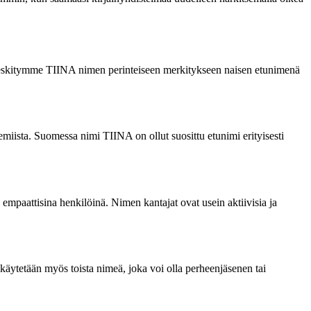
sa keskitymme TIINA nimen perinteiseen merkitykseen naisen etunimenä
miista. Suomessa nimi TIINA on ollut suosittu etunimi erityisesti
a empaattisina henkilöinä. Nimen kantajat ovat usein aktiivisia ja
äytetään myös toista nimeä, joka voi olla perheenjäsenen tai