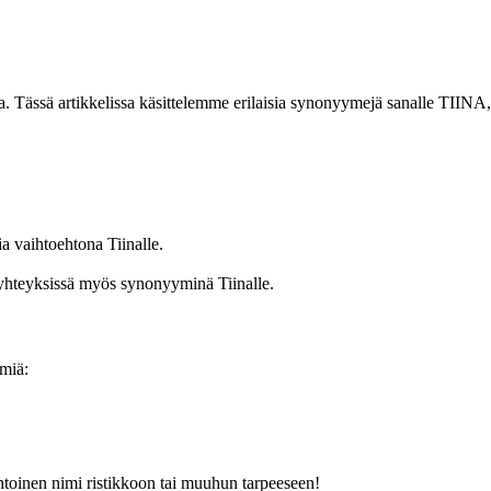
ässä artikkelissa käsittelemme erilaisia synonyymejä sanalle TIINA, jo
a vaihtoehtona Tiinalle.
 yhteyksissä myös synonyyminä Tiinalle.
imiä:
ehtoinen nimi ristikkoon tai muuhun tarpeeseen!