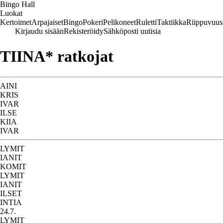
Bingo Hall
Luokat
Kertoimet
Arpajaiset
Bingo
Pokeri
Pelikoneet
Ruletti
Taktiikka
Riippuvuus
Kirjaudu sisään
Rekisteröidy
Sähköposti uutisia
TIINA* ratkojat
AINI
KRIS
IVAR
ILSE
KIIA
IVAR
LYMIT
IANIT
KOMIT
LYMIT
IANIT
ILSET
INTIA
24.7.
LYMIT