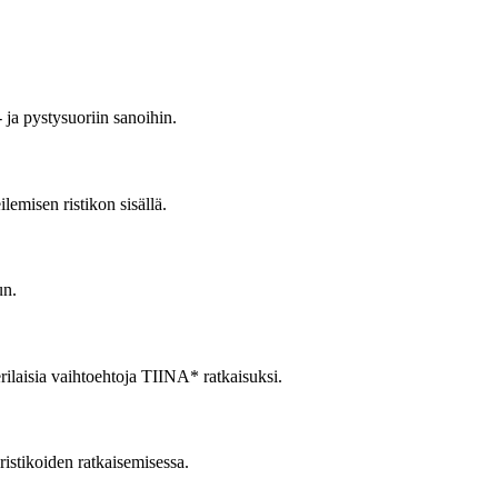
 ja pystysuoriin sanoihin.
emisen ristikon sisällä.
un.
erilaisia vaihtoehtoja TIINA* ratkaisuksi.
ristikoiden ratkaisemisessa.