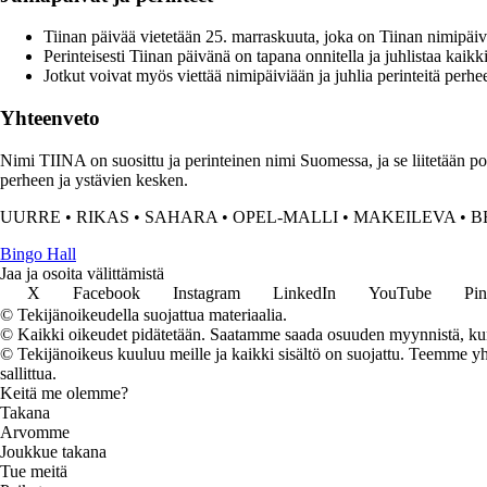
Tiinan päivää vietetään 25. marraskuuta, joka on Tiinan nimipä
Perinteisesti Tiinan päivänä on tapana onnitella ja juhlistaa kaikki
Jotkut voivat myös viettää nimipäiviään ja juhlia perinteitä perhe
Yhteenveto
Nimi TIINA on suosittu ja perinteinen nimi Suomessa, ja se liitetään posi
perheen ja ystävien kesken.
UURRE
•
RIKAS
•
SAHARA
•
OPEL-MALLI
•
MAKEILEVA
•
B
Bingo Hall
Jaa ja osoita välittämistä
X
Facebook
Instagram
LinkedIn
YouTube
Pin
© Tekijänoikeudella suojattua materiaalia.
© Kaikki oikeudet pidätetään. Saatamme saada osuuden myynnistä, kun t
© Tekijänoikeus kuuluu meille ja kaikki sisältö on suojattu. Teemme yht
sallittua.
Keitä me olemme?
Takana
Arvomme
Joukkue takana
Tue meitä