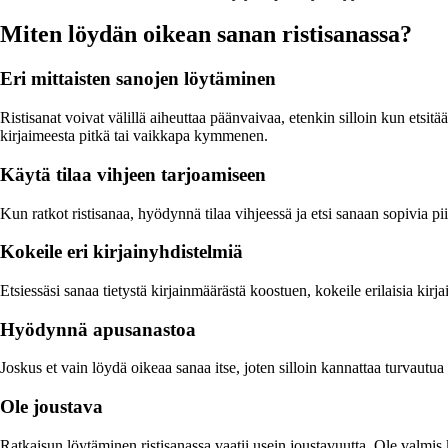
Miten löydän oikean sanan ristisanassa?
Eri mittaisten sanojen löytäminen
Ristisanat voivat välillä aiheuttaa päänvaivaa, etenkin silloin kun etsitää
kirjaimeesta pitkä tai vaikkapa kymmenen.
Käytä tilaa vihjeen tarjoamiseen
Kun ratkot ristisanaa, hyödynnä tilaa vihjeessä ja etsi sanaan sopivia p
Kokeile eri kirjainyhdistelmiä
Etsiessäsi sanaa tietystä kirjainmäärästä koostuen, kokeile erilaisia ki
Hyödynnä apusanastoa
Joskus et vain löydä oikeaa sanaa itse, joten silloin kannattaa turvautua
Ole joustava
Ratkaisun löytäminen ristisanassa vaatii usein joustavuutta. Ole valm