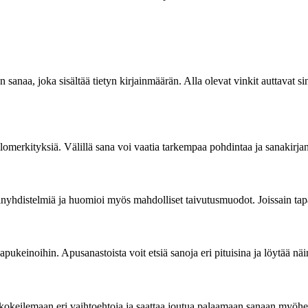
n sanaa, joka sisältää tietyn kirjainmäärän. Alla olevat vinkit auttavat si
iilomerkityksiä. Välillä sana voi vaatia tarkempaa pohdintaa ja sanakirj
rjainyhdistelmiä ja huomioi myös mahdolliset taivutusmuodot. Joissain tap
 apukeinoihin. Apusanastoista voit etsiä sanoja eri pituisina ja löytää n
is kokeilemaan eri vaihtoehtoja ja saattaa joutua palaamaan sanaan myö