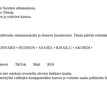
ivä Suomen almanakassa.
a Tiinoja.
en ja ystävien kanssa.
tiivisiin ominaisuuksiin ja iloiseen luonteeseen. Tiinan päivää vietetään
ERNARD
•
HUDSON
•
ASASEL
•
KISAILU
•
AKORDI
•
terest
TikTok
Mail
RSS
eet ostoksia sivustolla olevien linkkien kautta.
eistyötä valittujen kumppaneiden kanssa ja voimme saada palkkioita link