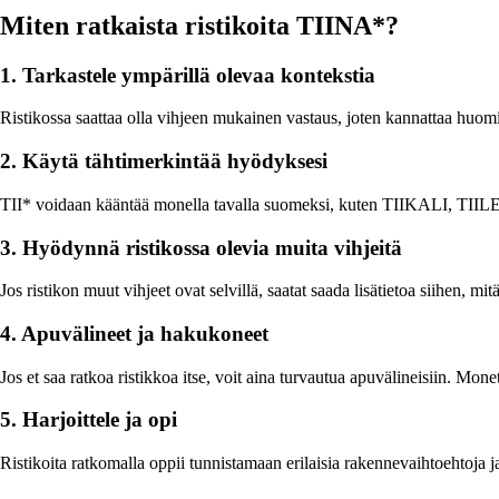
Miten ratkaista ristikoita TIINA*?
1. Tarkastele ympärillä olevaa kontekstia
Ristikossa saattaa olla vihjeen mukainen vastaus, joten kannattaa huomio
2. Käytä tähtimerkintää hyödyksesi
TII* voidaan kääntää monella tavalla suomeksi, kuten TIIKALI, TIILET 
3. Hyödynnä ristikossa olevia muita vihjeitä
Jos ristikon muut vihjeet ovat selvillä, saatat saada lisätietoa siihen, m
4. Apuvälineet ja hakukoneet
Jos et saa ratkoa ristikkoa itse, voit aina turvautua apuvälineisiin. Mone
5. Harjoittele ja opi
Ristikoita ratkomalla oppii tunnistamaan erilaisia rakennevaihtoehtoja j