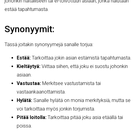
johonkin haitalliseen tai ei-toivottuun asiaan, jonka halutaan
estää tapahtumasta.
Synonyymit:
Tässä joitakin synonyymejä sanalle torjua:
Estää:
Tarkoittaa jokin asian estämistä tapahtumasta.
Kieltäytyä:
Viittaa siihen, että joku ei suostu johonkin
asiaan.
Vastustaa:
Merkitsee vastustamista tai
vastaankaanottamista.
Hylätä:
Sanalle hylätä on monia merkityksiä, mutta se
voi tarkoittaa myös jonkin torjumista.
Pitää loitolla:
Tarkoittaa pitää joku asia etäällä tai
poissa.