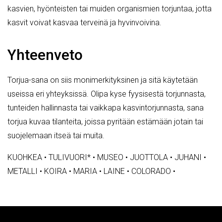
kasvien, hyönteisten tai muiden organismien torjuntaa, jotta
kasvit voivat kasvaa terveinä ja hyvinvoivina.
Yhteenveto
Torjua-sana on siis monimerkityksinen ja sitä käytetään
useissa eri yhteyksissä. Olipa kyse fyysisestä torjunnasta,
tunteiden hallinnasta tai vaikkapa kasvintorjunnasta, sana
torjua kuvaa tilanteita, joissa pyritään estämään jotain tai
suojelemaan itseä tai muita.
KUOHKEA
•
TULIVUORI*
•
MUSEO
•
JUOTTOLA
•
JUHANI
•
METALLI
•
KOIRA
•
MARIA
•
LAINE
•
COLORADO
•