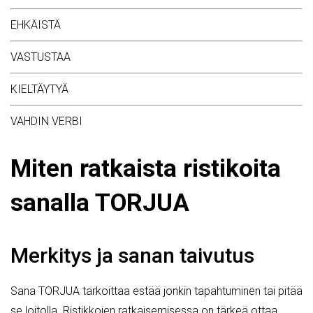
EHKÄISTÄ
VASTUSTAA
KIELTÄYTYÄ
VAHDIN VERBI
Miten ratkaista ristikoita
sanalla TORJUA
Merkitys ja sanan taivutus
Sana TORJUA tarkoittaa estää jonkin tapahtuminen tai pitää
se loitolla. Ristikkojen ratkaisemisessa on tärkeä ottaa