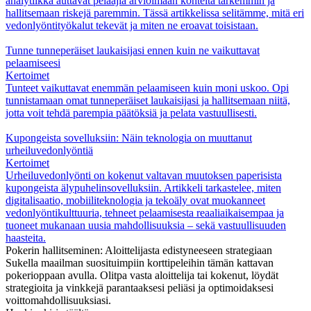
analytiikka auttavat pelaajia arvioimaan kohteita tarkemmin ja
hallitsemaan riskejä paremmin. Tässä artikkelissa selitämme, mitä eri
vedonlyöntityökalut tekevät ja miten ne eroavat toisistaan.
Tunne tunneperäiset laukaisijasi ennen kuin ne vaikuttavat
pelaamiseesi
Kertoimet
Tunteet vaikuttavat enemmän pelaamiseen kuin moni uskoo. Opi
tunnistamaan omat tunneperäiset laukaisijasi ja hallitsemaan niitä,
jotta voit tehdä parempia päätöksiä ja pelata vastuullisesti.
Kupongeista sovelluksiin: Näin teknologia on muuttanut
urheiluvedonlyöntiä
Kertoimet
Urheiluvedonlyönti on kokenut valtavan muutoksen paperisista
kupongeista älypuhelinsovelluksiin. Artikkeli tarkastelee, miten
digitalisaatio, mobiiliteknologia ja tekoäly ovat muokanneet
vedonlyöntikulttuuria, tehneet pelaamisesta reaaliaikaisempaa ja
tuoneet mukanaan uusia mahdollisuuksia – sekä vastuullisuuden
haasteita.
Pokerin hallitseminen: Aloittelijasta edistyneeseen strategiaan
Sukella maailman suosituimpiin korttipeleihin tämän kattavan
pokerioppaan avulla. Olitpa vasta aloittelija tai kokenut, löydät
strategioita ja vinkkejä parantaaksesi peliäsi ja optimoidaksesi
voittomahdollisuuksiasi.