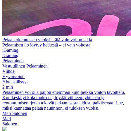
Pelaa kokemuksen vuoksi – älä vain voiton takia
Pelaamisen ilo löytyy hetkestä – ei vain voitosta
iGaming
iGaming
Pelaaminen
Vastuullinen Pelaaminen
Viihde
Hyvinvointi
Yhteisöllisyys
2 min
Pelaaminen voi olla paljon enemmän kuin pelkkä voiton tavoittelu.
Kun keskityt kokemukseen, löydät viihteen, yhteisön ja
rentoutumisen, jotka tekevät pelaamisesta aidosti palkitsevaa. Lue,
miksi kannattaa pelata nautinnon, ei tuloksen vuoksi.
Mari Salonen
Mari
Salonen