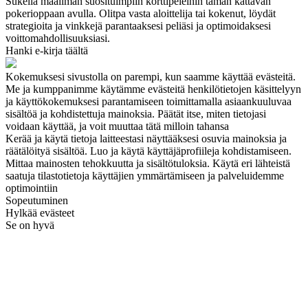
Sukella maailman suosituimpiin korttipeleihin tämän kattavan
pokerioppaan avulla. Olitpa vasta aloittelija tai kokenut, löydät
strategioita ja vinkkejä parantaaksesi peliäsi ja optimoidaksesi
voittomahdollisuuksiasi.
Hanki e-kirja täältä
Kokemuksesi sivustolla on parempi, kun saamme käyttää evästeitä.
Me ja kumppanimme käytämme evästeitä henkilötietojen käsittelyyn
ja käyttökokemuksesi parantamiseen toimittamalla asiaankuuluvaa
sisältöä ja kohdistettuja mainoksia. Päätät itse, miten tietojasi
voidaan käyttää, ja voit muuttaa tätä milloin tahansa
Kerää ja käytä tietoja laitteestasi näyttääksesi osuvia mainoksia ja
räätälöityä sisältöä. Luo ja käytä käyttäjäprofiileja kohdistamiseen.
Mittaa mainosten tehokkuutta ja sisältötuloksia. Käytä eri lähteistä
saatuja tilastotietoja käyttäjien ymmärtämiseen ja palveluidemme
optimointiin
Sopeutuminen
Hylkää evästeet
Se on hyvä