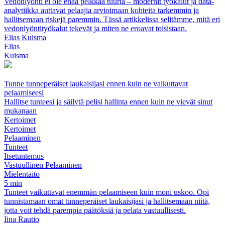
Vedonlyönti ei ole enää pelkkää tuuria – modernit työkalut ja data-
analytiikka auttavat pelaajia arvioimaan kohteita tarkemmin ja
hallitsemaan riskejä paremmin. Tässä artikkelissa selitämme, mitä eri
vedonlyöntityökalut tekevät ja miten ne eroavat toisistaan.
Elias Kuisma
Elias
Kuisma
Tunne tunneperäiset laukaisijasi ennen kuin ne vaikuttavat
pelaamiseesi
Hallitse tunteesi ja säilytä pelisi hallinta ennen kuin ne vievät sinut
mukanaan
Kertoimet
Kertoimet
Pelaaminen
Tunteet
Itsetuntemus
Vastuullinen Pelaaminen
Mielentaito
5 min
Tunteet vaikuttavat enemmän pelaamiseen kuin moni uskoo. Opi
tunnistamaan omat tunneperäiset laukaisijasi ja hallitsemaan niitä,
jotta voit tehdä parempia päätöksiä ja pelata vastuullisesti.
Iina Rautio