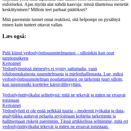
euforiseksi. Ajan myötä alat nähdä kaavoja: missä tilanteissa menetät
keskittymisen? Milloin teet parhaat päätökset?
Mitä paremmin tunnet omat reaktiosi, sitä helpompi on pysähtyä
ennen kuin tunteet ottavat vallan.
Læs også:
Pidä kiinni vedonlyöntisuunnitelmastasi – silloinkin kun osut
tappioputkeen
Kertoimet
Vedonlyönnissä menestys ei synny sattumalta, vaan
johdonmukaisesta suunnitelmasta ja mielenhallinnasta. Lue, miksi
vedonlyöntisuunnitelman noudattaminen on tärkeintä juuri silloin,
kun tappioputki koettelee kärsivällisyyttäsi.
Vedonlyöntityökalut selitettynä: mitä ne tekevät ja miten ne eroavat
toisistaan
Kertoimet
Vedonlyönti ei ole enää pelkkää tuuria – modernit työkalut ja data-
analytiikka auttavat pelaajia arvioimaan kohteita tarkemmin ja
hallitsemaan riskejä paremmin. Tässä artikkelissa selitämme, mitä eri
vedonlyöntityökalut tekevät ja miten ne eroavat toisistaan.