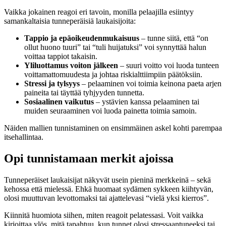
Vaikka jokainen reagoi eri tavoin, monilla pelaajilla esiintyy
samankaltaisia tunneperäisiä laukaisijoita:
Tappio ja epäoikeudenmukaisuus
– tunne siitä, että “on
ollut huono tuuri” tai “tuli huijatuksi” voi synnyttää halun
voittaa tappiot takaisin.
Yliluottamus voiton jälkeen
– suuri voitto voi luoda tunteen
voittamattomuudesta ja johtaa riskialttiimpiin päätöksiin.
Stressi ja tylsyys
– pelaaminen voi toimia keinona paeta arjen
paineita tai täyttää tyhjyyden tunnetta.
Sosiaalinen vaikutus
– ystävien kanssa pelaaminen tai
muiden seuraaminen voi luoda painetta toimia samoin.
Näiden mallien tunnistaminen on ensimmäinen askel kohti parempaa
itsehallintaa.
Opi tunnistamaan merkit ajoissa
Tunneperäiset laukaisijat näkyvät usein pieninä merkkeinä – sekä
kehossa että mielessä. Ehkä huomaat sydämen sykkeen kiihtyvän,
olosi muuttuvan levottomaksi tai ajattelevasi “vielä yksi kierros”.
Kiinnitä huomiota siihen, miten reagoit pelatessasi. Voit vaikka
kirjoittaa ylös, mitä tapahtuu, kun tunnet olosi stressaantuneeksi tai