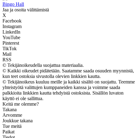
Bingo Hall
Jaa ja osoita välittämistä
X
Facebook
Instagram
LinkedIn
YouTube
Pinterest
TikTok
Mail
RSS
© Tekijänoikeudella suojattua materiaalia.
© Kaikki oikeudet pidätetään. Saatamme saada osuuden myynnistä,
kun teet ostoksia sivustolla olevien linkkien kautta.
© Tekijänoikeus kuuluu meille ja kaikki sisältö on suojattu. Teemme
yhteistyötä valittujen kumppaneiden kanssa ja voimme saada
palkkioita linkkien kautta tehdyistä ostoksista. Sisällön luvaton
käyttö ei ole sallittua.
Keitä me olemme?
Takana
Arvomme
Joukkue takana
Tue meitä
Paikat
Tiedot