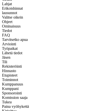
Lahjat
Erikoishinnat
lausunnot
Valitse oikein
Ohjeet
Ominaisuus
Tiedot
FAQ
Tarvitsetko apua
Arviointi
Työpaikat
Lähetä tiedot
Jäsen
Tili
Rekisteröinti
Hinnasto
Etupisteet
Toiminnot
Kumppanuus
Kumppani
Sponsorointi
Komission saaja
Tukea
Paina vyöhykettä
Kirjoittaa