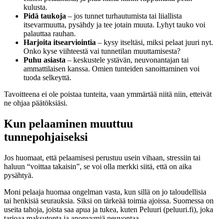
kulusta.
Pidä taukoja
– jos tunnet turhautumista tai liiallista
itsevarmuutta, pysähdy ja tee jotain muuta. Lyhyt tauko voi
palauttaa rauhan.
Harjoita itsearviointia
– kysy itseltäsi, miksi pelaat juuri nyt.
Onko kyse viihteestä vai tunnetilan muuttamisesta?
Puhu asiasta
– keskustele ystävän, neuvonantajan tai
ammattilaisen kanssa. Omien tunteiden sanoittaminen voi
tuoda selkeyttä.
Tavoitteena ei ole poistaa tunteita, vaan ymmärtää niitä niin, etteivät
ne ohjaa päätöksiäsi.
Kun pelaaminen muuttuu
tunnepohjaiseksi
Jos huomaat, että pelaamisesi perustuu usein vihaan, stressiin tai
haluun “voittaa takaisin”, se voi olla merkki siitä, että on aika
pysähtyä.
Moni pelaaja huomaa ongelman vasta, kun sillä on jo taloudellisia
tai henkisiä seurauksia. Siksi on tärkeää toimia ajoissa. Suomessa on
useita tahoja, joista saa apua ja tukea, kuten Peluuri (peluuri.fi), joka
tarjoaa maksutonta ja anonyymiä neuvontaa.