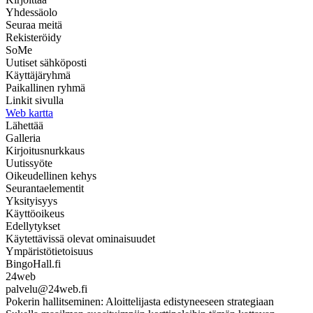
Yhdessäolo
Seuraa meitä
Rekisteröidy
SoMe
Uutiset sähköposti
Käyttäjäryhmä
Paikallinen ryhmä
Linkit sivulla
Web kartta
Lähettää
Galleria
Kirjoitusnurkkaus
Uutissyöte
Oikeudellinen kehys
Seurantaelementit
Yksityisyys
Käyttöoikeus
Edellytykset
Käytettävissä olevat ominaisuudet
Ympäristötietoisuus
BingoHall.fi
24web
palvelu@24web.fi
Pokerin hallitseminen: Aloittelijasta edistyneeseen strategiaan