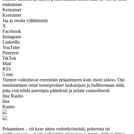
mukanaan
Kertoimet
Kertoimet
Jaa ja osoita välittämistä
X
Facebook
Instagram
LinkedIn
YouTube
Pinterest
TikTok
Mail
RSS
5 min
Tunteet vaikuttavat enemmän pelaamiseen kuin moni uskoo. Opi
tunnistamaan omat tunneperäiset laukaisijasi ja hallitsemaan niitä,
jotta voit tehdä parempia päätöksiä ja pelata vastuullisesti.
Iina Rautio
Iina
Rautio
Pelaaminen – oli kyse sitten vedonlyönnistä, pokerista tai