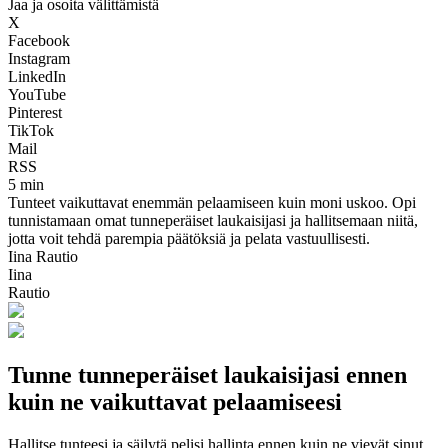
Jaa ja osoita välittämistä
X
Facebook
Instagram
LinkedIn
YouTube
Pinterest
TikTok
Mail
RSS
5 min
Tunteet vaikuttavat enemmän pelaamiseen kuin moni uskoo. Opi
tunnistamaan omat tunneperäiset laukaisijasi ja hallitsemaan niitä,
jotta voit tehdä parempia päätöksiä ja pelata vastuullisesti.
Iina Rautio
Iina
Rautio
Tunne tunneperäiset laukaisijasi ennen
kuin ne vaikuttavat pelaamiseesi
Hallitse tunteesi ja säilytä pelisi hallinta ennen kuin ne vievät sinut