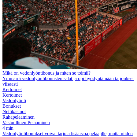
Mikä on vedonlyöntibonus ja miten se toimii?
Ymmärrä vedonlyöntibonusten salat ja opi hyödyntämään tarjoukset
viisaasti
Kertoimet
Kertoimet
Vedonlyönti
Bonukset
Nettikasinot
Rahapelaaminen
Vastuullinen Pelaaminen
4 min
Vedonlyöntibonukset voivat tarjota lisäarvoa pelaajille, mutta niiden