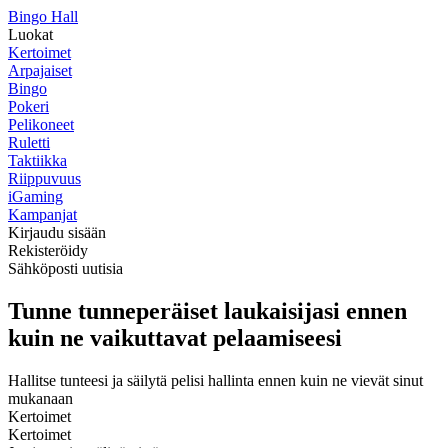
Bingo Hall
Luokat
Kertoimet
Arpajaiset
Bingo
Pokeri
Pelikoneet
Ruletti
Taktiikka
Riippuvuus
iGaming
Kampanjat
Kirjaudu sisään
Rekisteröidy
Sähköposti uutisia
Tunne tunneperäiset laukaisijasi ennen
kuin ne vaikuttavat pelaamiseesi
Hallitse tunteesi ja säilytä pelisi hallinta ennen kuin ne vievät sinut
mukanaan
Kertoimet
Kertoimet