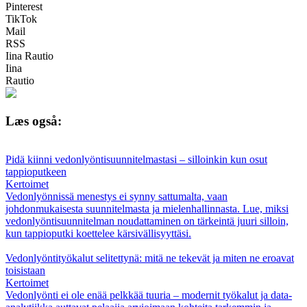
Pinterest
TikTok
Mail
RSS
Iina Rautio
Iina
Rautio
Læs også:
Pidä kiinni vedonlyöntisuunnitelmastasi – silloinkin kun osut
tappioputkeen
Kertoimet
Vedonlyönnissä menestys ei synny sattumalta, vaan
johdonmukaisesta suunnitelmasta ja mielenhallinnasta. Lue, miksi
vedonlyöntisuunnitelman noudattaminen on tärkeintä juuri silloin,
kun tappioputki koettelee kärsivällisyyttäsi.
Vedonlyöntityökalut selitettynä: mitä ne tekevät ja miten ne eroavat
toisistaan
Kertoimet
Vedonlyönti ei ole enää pelkkää tuuria – modernit työkalut ja data-