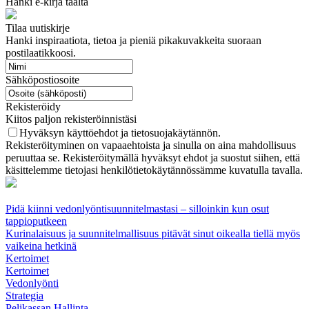
Hanki e-kirja täältä
Tilaa uutiskirje
Hanki inspiraatiota, tietoa ja pieniä pikakuvakkeita suoraan
postilaatikkoosi.
Sähköpostiosoite
Rekisteröidy
Kiitos paljon rekisteröinnistäsi
Hyväksyn käyttöehdot ja tietosuojakäytännön.
Rekisteröityminen on vapaaehtoista ja sinulla on aina mahdollisuus
peruuttaa se. Rekisteröitymällä hyväksyt ehdot ja suostut siihen, että
käsittelemme tietojasi henkilötietokäytännössämme kuvatulla tavalla.
Pidä kiinni vedonlyöntisuunnitelmastasi – silloinkin kun osut
tappioputkeen
Kurinalaisuus ja suunnitelmallisuus pitävät sinut oikealla tiellä myös
vaikeina hetkinä
Kertoimet
Kertoimet
Vedonlyönti
Strategia
Pelikassan Hallinta