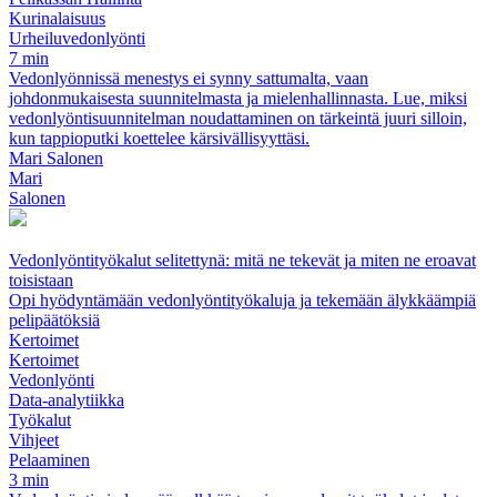
Kurinalaisuus
Urheiluvedonlyönti
7 min
Vedonlyönnissä menestys ei synny sattumalta, vaan
johdonmukaisesta suunnitelmasta ja mielenhallinnasta. Lue, miksi
vedonlyöntisuunnitelman noudattaminen on tärkeintä juuri silloin,
kun tappioputki koettelee kärsivällisyyttäsi.
Mari Salonen
Mari
Salonen
Vedonlyöntityökalut selitettynä: mitä ne tekevät ja miten ne eroavat
toisistaan
Opi hyödyntämään vedonlyöntityökaluja ja tekemään älykkäämpiä
pelipäätöksiä
Kertoimet
Kertoimet
Vedonlyönti
Data-analytiikka
Työkalut
Vihjeet
Pelaaminen
3 min