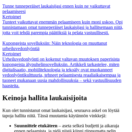
Tunne tunneperäiset laukaisijasi ennen kuin ne vaikuttavat
pelaamiseesi
Kertoimet
Tunteet vaikuttavat enemmän pelaamiseen kuin moni uskoo. Opi
tunnistamaan omat tunneperäiset laukaisijasi ja hallitsemaan niitä,
jotta voit tehdä parempia päätöksiä ja pelata vastuullisesti.
Kupongeista sovelluksiin: Näin teknologia on muuttanut
urheiluvedonlyöntiä
Kertoimet
Urheiluvedonlyönti on kokenut valtavan muutoksen paperisista
kupongeista älypuhelinsovelluksiin. Artikkeli tarkastelee, miten
digitalisaatio, mobiiliteknologia ja tekoäly ovat muokanneet
vedonlyöntikulttuuria, tehneet pelaamisesta reaaliaikaisempaa ja
tuoneet mukanaan uusia mahdollisuuksia – sekä vastuullisuuden
haasteita.
Keinoja hallita laukaisijoita
Kun olet tunnistanut omat laukaisijasi, seuraava askel on löytää
tapoja hallita niitä. Tässä muutamia käytännön vinkkejä:
Suunnittele etukäteen
– aseta selkeä budjetti ja aikaraja
ennen pelaamista, ja pidä niistä kiinni riippumatta pelin