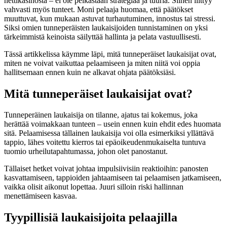
nettikasinosta – ei ole pelkästään strategiaa ja tuuria. Siihen liittyy
vahvasti myös tunteet. Moni pelaaja huomaa, että päätökset
muuttuvat, kun mukaan astuvat turhautuminen, innostus tai stressi.
Siksi omien tunneperäisten laukaisijoiden tunnistaminen on yksi
tärkeimmistä keinoista säilyttää hallinta ja pelata vastuullisesti.
Tässä artikkelissa käymme läpi, mitä tunneperäiset laukaisijat ovat,
miten ne voivat vaikuttaa pelaamiseen ja miten niitä voi oppia
hallitsemaan ennen kuin ne alkavat ohjata päätöksiäsi.
Mitä tunneperäiset laukaisijat ovat?
Tunneperäinen laukaisija on tilanne, ajatus tai kokemus, joka
herättää voimakkaan tunteen – usein ennen kuin ehdit edes huomata
sitä. Pelaamisessa tällainen laukaisija voi olla esimerkiksi yllättävä
tappio, lähes voitettu kierros tai epäoikeudenmukaiselta tuntuva
tuomio urheilutapahtumassa, johon olet panostanut.
Tällaiset hetket voivat johtaa impulsiivisiin reaktioihin: panosten
kasvattamiseen, tappioiden jahtaamiseen tai pelaamisen jatkamiseen,
vaikka olisit aikonut lopettaa. Juuri silloin riski hallinnan
menettämiseen kasvaa.
Tyypillisiä laukaisijoita pelaajilla