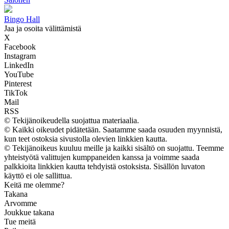
Bingo Hall
Jaa ja osoita välittämistä
X
Facebook
Instagram
LinkedIn
YouTube
Pinterest
TikTok
Mail
RSS
© Tekijänoikeudella suojattua materiaalia.
© Kaikki oikeudet pidätetään. Saatamme saada osuuden myynnistä,
kun teet ostoksia sivustolla olevien linkkien kautta.
© Tekijänoikeus kuuluu meille ja kaikki sisältö on suojattu. Teemme
yhteistyötä valittujen kumppaneiden kanssa ja voimme saada
palkkioita linkkien kautta tehdyistä ostoksista. Sisällön luvaton
käyttö ei ole sallittua.
Keitä me olemme?
Takana
Arvomme
Joukkue takana
Tue meitä