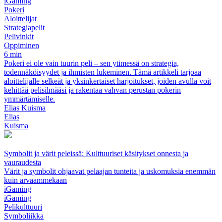
iGaming
Pokeri
Aloittelijat
Strategiapelit
Pelivinkit
Oppiminen
6 min
Pokeri ei ole vain tuurin peli – sen ytimessä on strategia,
todennäköisyydet ja ihmisten lukeminen. Tämä artikkeli tarjoaa
aloittelijalle selkeät ja yksinkertaiset harjoitukset, joiden avulla voit
kehittää pelisilmääsi ja rakentaa vahvan perustan pokerin
ymmärtämiselle.
Elias Kuisma
Elias
Kuisma
Symbolit ja värit peleissä: Kulttuuriset käsitykset onnesta ja
vauraudesta
Värit ja symbolit ohjaavat pelaajan tunteita ja uskomuksia enemmän
kuin arvaammekaan
iGaming
iGaming
Pelikulttuuri
Symboliikka