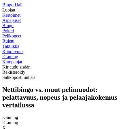
Bingo Hall
Luokat
Kertoimet
Arpajaiset
Bingo
Pokeri
Pelikoneet
Ruletti
Taktiikka
Riippuvuus
iGaming
Kampanjat
Kirjaudu sisään
Rekisteröidy
Sähköposti uutisia
Nettibingo vs. muut pelimuodot:
pelattavuus, nopeus ja pelaajakokemus
vertailussa
iGaming
iGaming
X