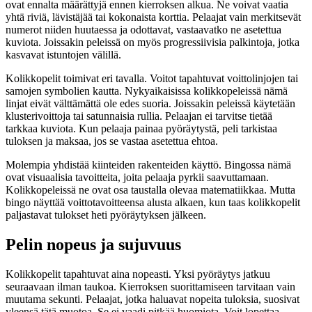
ovat ennalta määrättyjä ennen kierroksen alkua. Ne voivat vaatia
yhtä riviä, lävistäjää tai kokonaista korttia. Pelaajat vain merkitsevät
numerot niiden huutaessa ja odottavat, vastaavatko ne asetettua
kuviota. Joissakin peleissä on myös progressiivisia palkintoja, jotka
kasvavat istuntojen välillä.
Kolikkopelit toimivat eri tavalla. Voitot tapahtuvat voittolinjojen tai
samojen symbolien kautta. Nykyaikaisissa kolikkopeleissä nämä
linjat eivät välttämättä ole edes suoria. Joissakin peleissä käytetään
klusterivoittoja tai satunnaisia ​​rullia. Pelaajan ei tarvitse tietää
tarkkaa kuviota. Kun pelaaja painaa pyöräytystä, peli tarkistaa
tuloksen ja maksaa, jos se vastaa asetettua ehtoa.
Molempia yhdistää kiinteiden rakenteiden käyttö. Bingossa nämä
ovat visuaalisia tavoitteita, joita pelaaja pyrkii saavuttamaan.
Kolikkopeleissä ne ovat osa taustalla olevaa matematiikkaa. Mutta
bingo näyttää voittotavoitteensa alusta alkaen, kun taas kolikkopelit
paljastavat tulokset heti pyöräytyksen jälkeen.
Pelin nopeus ja sujuvuus
Kolikkopelit tapahtuvat aina nopeasti. Yksi pyöräytys jatkuu
seuraavaan ilman taukoa. Kierroksen suorittamiseen tarvitaan vain
muutama sekunti. Pelaajat, jotka haluavat nopeita tuloksia, suosivat
yleensä tätä muotoa. Se ei vaadi pitkää huomiota. Voit lopettaa