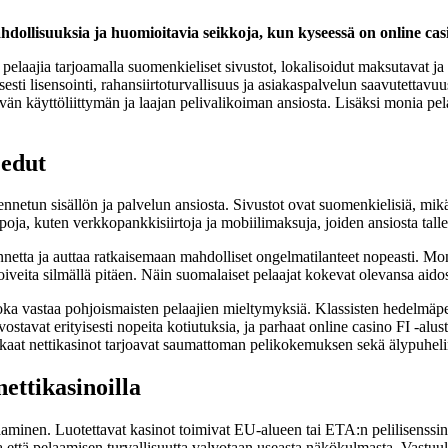
ollisuuksia ja huomioitavia seikkoja, kun kyseessä on online casin
a pelaajia tarjoamalla suomenkieliset sivustot, lokalisoidut maksutavat ja
isesti lisensointi, rahansiirtoturvallisuus ja asiakaspalvelun saavutettavu
än käyttöliittymän ja laajan pelivalikoiman ansiosta. Lisäksi monia pelaa
 edut
nnetun sisällön ja palvelun ansiosta. Sivustot ovat suomenkielisiä, mikä 
ja, kuten verkkopankkisiirtoja ja mobiilimaksuja, joiden ansiosta talletu
unnetta ja auttaa ratkaisemaan mahdolliset ongelmatilanteet nopeasti. M
toiveita silmällä pitäen. Näin suomalaiset pelaajat kokevat olevansa aid
joka vastaa pohjoismaisten pelaajien mieltymyksiä. Klassisten hedelmäpe
rvostavat erityisesti nopeita kotiutuksia, ja parhaat online casino FI -a
at nettikasinot tarjoavat saumattoman pelikokemuksen sekä älypuhelimilla
nettikasinoilla
pelaaminen. Luotettavat kasinot toimivat EU-alueen tai ETA:n pelilisenss
 ja että pelaamisen turvallisuutta valvotaan useasta näkökulmasta. Vastuull