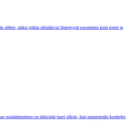
tu siihen, miksi jotkin silmäluvut ilmestyvät useammin kuin toiset ja
 noudattaminen on tärkeintä juuri silloin, kun tappioputki koettelee