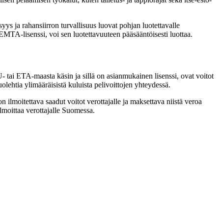
syys ja rahansiirron turvallisuus luovat pohjan luotettavalle
EMTA-lisenssi, voi sen luotettavuuteen pääsääntöisesti luottaa.
U- tai ETA-maasta käsin ja sillä on asianmukainen lisenssi, ovat voitot
uolehtia ylimääräisistä kuluista pelivoittojen yhteydessä.
 ilmoitettava saadut voitot verottajalle ja maksettava niistä veroa
ilmoittaa verottajalle Suomessa.