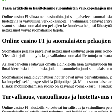
Tässä artikkelissa käsittelemme suomalaisten verkkopelaajien mahd
Online casino FI viittaa nettikasinoihin, joissan palvelevat suomalaisi
luotettavia ja vastuullisia verkkokasinoita, ja valinnassa painavat erity
saanut suosiota suomalaisten pelaajien keskuudessa helposti lähestyttäv
nettikasinot voivat suomalaisille tarjota.
Online casino FI ja suomalaisten pelaajien
Suomalaisia pelaajia palvelevat nettikasinot erottuvat usein juuri kohde
Yleensä tarjolla on myös laaja valikoima suomalaisille tuttuja maksutapo
Asiakaspalvelun saatavuus omalla äidinkielellä lisää turvallisuuden t
ilmaiskierroksia tai bonuksia, jotka on suunniteltu juuri suomalaisten 
Suomalaisille räätälöidyt nettikasinot tarjoavat myös pelivalikoiman, 
kasinopelejä sekä progressiivisia jättipottipelejä. Monet suomalaiset a
Lisäksi mobiilipelaamisen suosio on kasvanut voimakkaasti, ja laadukka
Turvallisuus, vastuullisuus ja luotettavuus 
Online casino FI -alustoilla korostuvat turvallisuus ja vastuullinen 
Suomalaiselle pelaajalle tämä tarkoittaa, että kaikki pelit ovat reiluja,