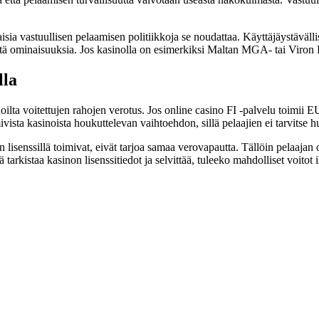
aisia vastuullisen pelaamisen politiikkoja se noudattaa. Käyttäjäystävälli
eitä ominaisuuksia. Jos kasinolla on esimerkiksi Maltan MGA- tai Viron 
lla
ilta voitettujen rahojen verotus. Jos online casino FI -palvelu toimii E
vista kasinoista houkuttelevan vaihtoehdon, sillä pelaajien ei tarvitse h
senssillä toimivat, eivät tarjoa samaa verovapautta. Tällöin pelaajan on
tarkistaa kasinon lisenssitiedot ja selvittää, tuleeko mahdolliset voitot 