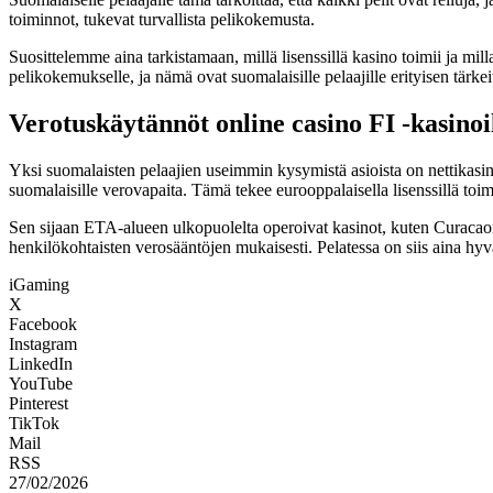
toiminnot, tukevat turvallista pelikokemusta.
Suosittelemme aina tarkistamaan, millä lisenssillä kasino toimii ja mill
pelikokemukselle, ja nämä ovat suomalaisille pelaajille erityisen tärk
Verotuskäytännöt online casino FI -kasinoi
Yksi suomalaisten pelaajien useimmin kysymistä asioista on nettikasino
suomalaisille verovapaita. Tämä tekee eurooppalaisella lisenssillä toimi
Sen sijaan ETA-alueen ulkopuolelta operoivat kasinot, kuten Curacaon li
henkilökohtaisten verosääntöjen mukaisesti. Pelatessa on siis aina hyvä 
iGaming
X
Facebook
Instagram
LinkedIn
YouTube
Pinterest
TikTok
Mail
RSS
27/02/2026