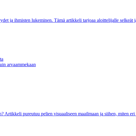
det ja ihmisten lukeminen. Tämä artikkeli tarjoaa aloittelijalle selkeät ja
ta
 kuin arvaammekaan
n? Artikkeli pureutuu pelien visuaaliseen maailmaan ja siihen, miten er