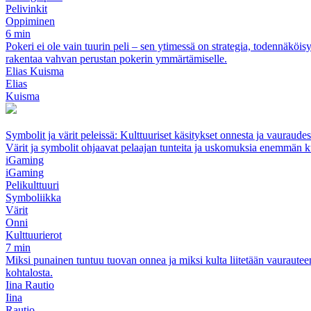
Pelivinkit
Oppiminen
6 min
Pokeri ei ole vain tuurin peli – sen ytimessä on strategia, todennäköisyy
rakentaa vahvan perustan pokerin ymmärtämiselle.
Elias Kuisma
Elias
Kuisma
Symbolit ja värit peleissä: Kulttuuriset käsitykset onnesta ja vauraudes
Värit ja symbolit ohjaavat pelaajan tunteita ja uskomuksia enemmän
iGaming
iGaming
Pelikulttuuri
Symboliikka
Värit
Onni
Kulttuurierot
7 min
Miksi punainen tuntuu tuovan onnea ja miksi kulta liitetään vaurautee
kohtalosta.
Iina Rautio
Iina
Rautio