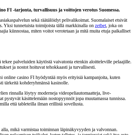
o FI -tarjonta, turvallisuus ja voittojen verotus Suomessa.
 asiakaspalvelun sekä räätälöidyt pelivalikoimat. Suomalaiset etsivät
us. Yksi tunnetuista toimijoista tällä markkinalla on
zetbet
, joka on
jia kiinnostaa, miten voitot verotetaan ja mitä muita etuja paikalliset
tekee palveluiden käytöstä vaivatonta etenkin aloitteleville pelaajille.
kset ja nostot hoituvat tehokkaasti ja turvallisesti.
oni online casino FI hyödyntää myös erityisiä kampanjoita, kuten
osti tärkeitä kohderyhmänsä kasinolle.
lien rinnalla löytyy moderneja videopeliautomaatteja, live-
lustat pystyvät käsittelemään nostopyynnöt jopa muutamassa tunnissa.
 että tableteilla ilman erillistä sovellusta.
in alla, mikä varmistaa toiminnan läpinäkyvyyden ja valvonnan.
isen pelaamisen työkalut, kuten talletus- ja tappiorajat sekä itse-esto-