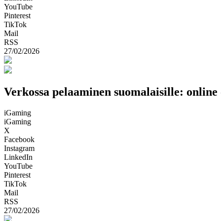
YouTube
Pinterest
TikTok
Mail
RSS
27/02/2026
Verkossa pelaaminen suomalaisille: online
iGaming
iGaming
X
Facebook
Instagram
LinkedIn
YouTube
Pinterest
TikTok
Mail
RSS
27/02/2026